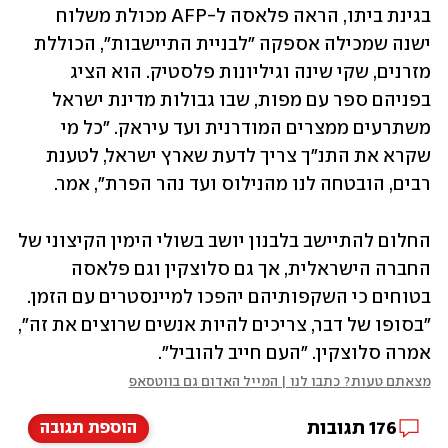
בגינת ביתו, הראה פלאסה ל-AFP מכולת משלוח 
ישנה שמכילה אספקה "לבניית התיישבות", הכוללת 
מזרנים, שקי שינה וגיליונות פלסטיק. הוא הציג 
בפניהם ספר עם מפות, שבו גבולות מדינת ישראל 
משתרעים ממצרים המודרנית ועד עיראק. "כל מי 
שקרא את התנ"ך צריך לדעת שארץ ישראל, לטענת 
רבים, הובטחה לנו מהנילוס ועד נהר הפרת", אמר.
החלום להתיישב בלבנון יושב בשולי הימין הקיצוני של 
החברה הישראלית, אך גם סלוצקין וגם פלאסה 
בטוחים כי השקפותיהם יהפכו למיינסטרים עם הזמן. 
"בסופו של דבר, צריכים להיות אנשים שרוצים את זה", 
אמרה סלוצקין. "העם חייב להוביל".
מצאתם טעות? כתבו לנו | המייל האדום גם בווטסאפ
176
תגובות
הוספת תגובה