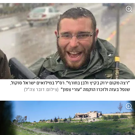
"רצה מקום ירוק בקיץ ולבן בחורף". רס"ל במילואים ישראל סוקול, 
שנפל בעזה ולזכרו הוקמה "עורי צפון" 
(
צילום: דובר צה"ל
)