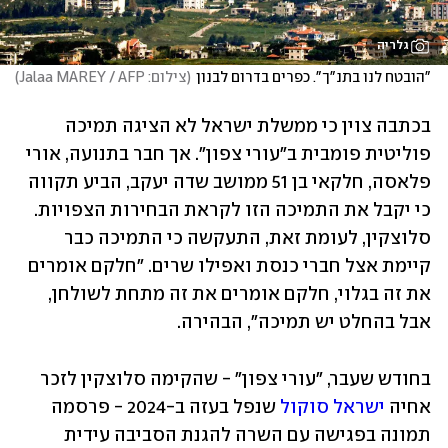
גלריה
"הובטח לנו בתנ"ך". כפרים בדרום לבנון
(
צילום: Jalaa MAREY / AFP
)
בכתבה צוין כי ממשלת ישראל לא הציגה תמיכה 
פוליטית פומבית ב"עורי צפון". אך חבר בתנועה, אורי 
פלאסה, חלקאי בן 51 ממושב שדה יעקב, הביע תקווה 
כי יקבל את התמיכה הזו לקראת הבחירות הצפויות. 
סלוצקין, לעומת זאת, התעקשה כי התמיכה כבר 
קיימת אצל חברי כנסת ואפילו שרים. "חלקם אומרים 
את זה בגלוי, חלקם אומרים את זה מתחת לשולחן, 
אבל בהחלט יש תמיכה", הבהירה.
בחודש שעבר, "עורי צפון" - שהקימה סלוצקין לזכר 
אחיה 
ישראל סוקול
 שנפל בעזה ב-2024 - פרסמה 
תמונה בפגישה עם השרה להגנת הסביבה עידית 