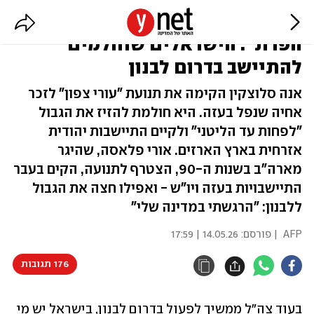
"הארץ הובטחה לנו מהנילוס ועד
הפרת": הישראלים שחולמים
להתיישב בדרום לבנון
אנה סלוצקין הקימה את תנועת "עורי צפון" לזכר
אחיה שנפל בעזה. היא חולמת להזיז את הגבול
"לפחות עד הליטני" ולקיים התיישבות יהודית
אזרחית בארץ הארזים. אורי פלאסה, שהיגר
מארה"ב בשנות ה-90, הצטרף לתנועה, הקים בעבר
התיישבויות בעזה ויו"ש - ואפילו חצה את הגבול
ללבנון: "הרגשתי במדינה שלי"
AFP
| פורסם:
14.05.26 | 17:59
176 תגובות
בעוד צה"ל ממשיך לפעול בדרום לבנון, בישראל יש מי 