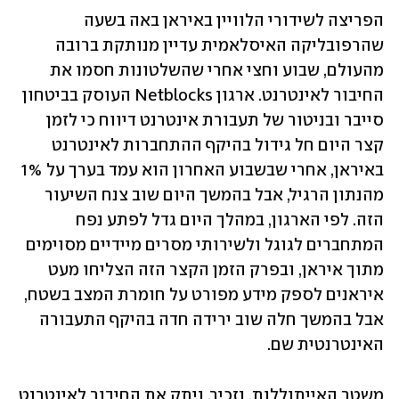
הפריצה לשידורי הלוויין באיראן באה בשעה 
שהרפובליקה האיסלאמית עדיין מנותקת ברובה 
מהעולם, שבוע וחצי אחרי שהשלטונות חסמו את 
החיבור לאינטרנט. ארגון Netblocks העוסק בביטחון 
סייבר ובניטור של תעבורת אינטרנט דיווח כי לזמן 
קצר היום חל גידול בהיקף ההתחברות לאינטרנט 
באיראן, אחרי שבשבוע האחרון הוא עמד בערך על 1% 
מהנתון הרגיל, אבל בהמשך היום שוב צנח השיעור 
הזה. לפי הארגון, במהלך היום גדל לפתע נפח 
המתחברים לגוגל ולשירותי מסרים מיידיים מסוימים 
מתוך איראן, ובפרק הזמן הקצר הזה הצליחו מעט 
איראנים לספק מידע מפורט על חומרת המצב בשטח, 
אבל בהמשך חלה שוב ירידה חדה בהיקף התעבורה 
האינטרנטית שם.
משטר האייתוללות, נזכיר, ניתק את החיבור לאינטרנט 