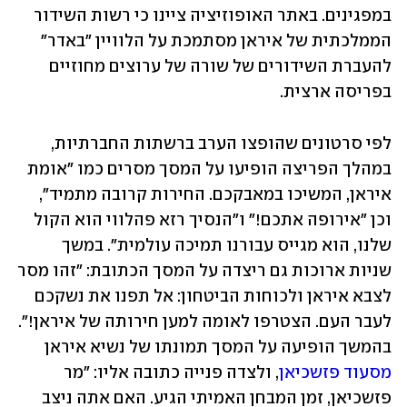
במפגינים. באתר האופוזיציה ציינו כי רשות השידור 
הממלכתית של איראן מסתמכת על הלוויין "באדר" 
להעברת השידורים של שורה של ערוצים מחוזיים 
בפריסה ארצית.
לפי סרטונים שהופצו הערב ברשתות החברתיות, 
במהלך הפריצה הופיעו על המסך מסרים כמו "אומת 
איראן, המשיכו במאבקכם. החירות קרובה מתמיד", 
וכן "אירופה אתכם!" ו"הנסיך רזא פהלווי הוא הקול 
שלנו, הוא מגייס עבורנו תמיכה עולמית". במשך 
שניות ארוכות גם ריצדה על המסך הכתובת: "זהו מסר 
לצבא איראן ולכוחות הביטחון: אל תפנו את נשקכם 
לעבר העם. הצטרפו לאומה למען חירותה של איראן!". 
בהמשך הופיעה על המסך תמונתו של נשיא איראן 
מסעוד פזשכיאן
, ולצדה פנייה כתובה אליו: "מר 
פזשכיאן, זמן המבחן האמיתי הגיע. האם אתה ניצב 