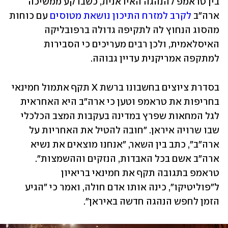
בין טראמפ להנהגה האיראנית, כשברקע ממשיכה 
ארה"ב 
לקרב למזרח התיכון נושאת מטוסים
 עם כוחות 
מהסוג הנחוץ לה לתקיפה גדולה ברפובליקה 
האיסלאמית, ולכן רבים מעריכים כי הסבירות 
למתקפה אמריקנית עדיין גבוהה.
בסדרת ציוצים בחשבונו ברשת X תקף אתמול חמינאי 
בחריפות את טראמפ וטען כי ארה"ב היא האחראית 
לגל המחאות שפרץ במדינה בעקבות המצב הכלכלי 
שבו שרויה איראן. "חובה להטיל את האחריות על 
ארה"ב", כתב בין השאר, "אנחנו מוצאים את נשיא 
ארה"ב אשם בכל האבדות, הנזקים וההשמצות". 
טראמפ בתגובה תקף את חמינאי בריאיון 
ל"פוליטיקו", כינה אותו אדם חולה, ואמר כי "הגיע 
הזמן לחפש הנהגה חדשה באיראן".