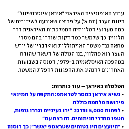
ערוץ האופוזיציה האיראני "איראן אינטרנשיונל" 
דיווח הערב (יום א') על פריצה שאירעה לשידורים של 
כמה מערוצי הטלוויזיה הממלכתית האיראנית דרך 
הלוויין, כך שלמשך כמה דקות שודרו בהם מסרי 
מחאה נגד משטר האייתוללות ואף דבריו של יורש 
העצר רזא פהלווי, בנו הגולה של השאה שהודח 
במהפכה האיסלאמית ב-1979, המנסה בשבועות 
האחרונים להנהיג את ההפגנות להפלת המשטר.
• 
נשיא איראן במסר לטראמפ: התקפה על חמינאי 
פירושה מלחמה כוללת
• 
לפחות 5,000 נהרגו: "ירו בעיניים וגררו גופות, 
חטפו מחדרי הניתוחים. זה רצח עם"
• 
"היועצים היו בטוחים שטראמפ יאשר": כך רוסנה 