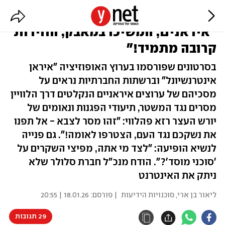
פריצה לשידורי טלוויזיה באיראן:
"איראנים, המשיכו במאבק, החירות
קרובה מתמיד!"
בסרטונים שפורסמו בערוץ האופוזיציה "איראן
אינטרנשיונל" וברשתות החברתיות נראים על
מסכיהם של ערוצים איראניים הנקלטים דרך הלוויין
מסרים נגד המשטר, תיעודי הפגנות ונאומים של
יורש העצר רזא פהלווי: "זהו מסר לצבא - אל תפנו
את נשקכם נגד העם, הצטרפו לאומה!". גם פנייה
לנשיא הופיעה: "לצד מי אתה, מפיצי השקרים על
'סוכני מוסד'?". הודח מנכ"ל חברת סלולר שלא
ניתק את האינטרנט
ליאור בן ארי
,
סוכנויות הידיעות
| פורסם:
18.01.26 | 20:55
29 תגובות