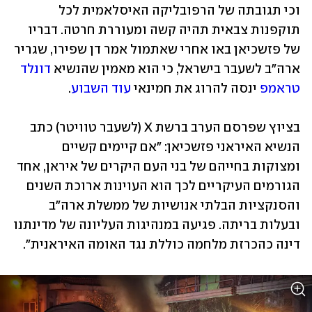
וכי תגובתה של הרפובליקה האיסלאמית לכל 
תוקפנות צבאית תהיה קשה ומעוררת חרטה. דבריו 
של פזשכיאן באו אחרי שאתמול אמר דן שפירו, שגריר 
ארה"ב לשעבר בישראל, כי הוא מאמין שהנשיא 
דונלד 
טראמפ
 ינסה להרוג את חמינאי 
עוד השבוע
.
בציוץ שפרסם הערב ברשת X (לשעבר טוויטר) כתב 
הנשיא האיראני פזשכיאן: "אם קיימים קשיים 
ומצוקות בחייהם של בני העם היקרים של איראן, אחד 
הגורמים העיקריים לכך הוא העוינות ארוכת השנים 
והסנקציות הבלתי אנושיות של ממשלת ארה"ב 
ובעלות בריתה. פגיעה במנהיגות העליונה של מדינתנו 
דינה כהכרזת מלחמה כוללת נגד האומה האיראנית".