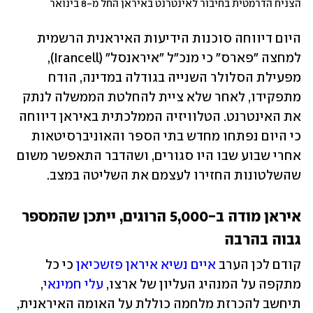
הצניח הדרמטית בחיבור לאינטרנט באיראן החל מ-8 בינואר
היום דיווחה סוכנות הידיעות האיראנית הרשמית 
למחצה "פארס" כי מנכ"ל "איראנסל" (Irancell), 
מפעילת הסלולר השנייה בגודלה במדינה, הודח 
מתפקידו, לאחר שלא ציית להחלטת הממשלה לנתק 
את האינטרנט. הטלוויזיה הממלכתית באיראן דיווחה 
כי היום נפתחו מחדש בתי הספר והאוניברסיטאות 
אחרי שבוע שבו היו סגורים, ושהדבר התאפשר משום 
שהשלטונות החזירו לעצמם את השליטה במצב.
איראן מודה ב-5,000 הרוגים, ייתכן שהמספר 
גבוה בהרבה
קודם לכן הערב 
איים נשיא איראן פזשכיאן
 כי כל 
מתקפה על המנהיג העליון של ארצו, 
עלי חמינאי
, 
תיחשב להכרזת מלחמה כוללת על האומה האיראנית, 