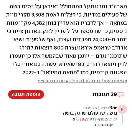
מארה"ב ומדווח על המתחולל באיראן על בסיס רשת 
של פעילים במדינה, כי הצליח לאמת 3,308 מקרי מוות 
במחאה – אך לדבריו הוא עדיין בוחן 4,382 מקרי מוות 
נוספים, כך שהמספר עלול עדיין לזנק. בארגון ציינו כי 
יותר מ-24,000 מפגינים נעצרו, ואף שלטענת נשיא 
ארה"ב טראמפ איראן עצרה 800 הוצאות להורג 
שתוכננו נגדם – ייתכן מאוד שבהמשך אלו כן יועמדו 
לדין ויוצאו להורג, כפי שאיראן עשתה גם אחרי גלי 
הפגנות קודמים, כמו "מחאת החיג'אב" ב-2022. 
מצאתם טעות? כתבו לנו | המייל האדום גם בווטסאפ
29
תגובות
הוספת תגובה
Ron
23:13 | 18.01.26
R
בושה שהעולם שותק בושה
להצטרף לדיון
38
0
4
תגובות