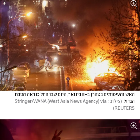
האש והעימותים בטהרן ב-8 בינואר, היום שבו החל כנראה הטבח 
הגדול
(
צילום: Stringer/WANA (West Asia News Agency) via 
)
REUTERS