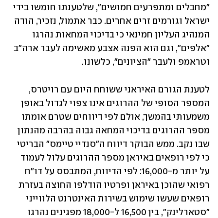
"מחבלים ומתפרעים חמושים", שלטענתו חומשו בידי 
ישראל וגורמים זרים אחרים. כבר אתמול, נזכיר, הודה 
המנהיג העליון חמינאי כי בדיכוי המחאות נהרגו 
"אלפים", וגם הוא הפנה אצבע מאשימה לעבר ארה"ב 
וטראמפ ולעבר "הציונים", כלשונו.
לטענת הגורם האיראני ששוחח היום עם רויטרס, 
המספר הסופי של ההרוגים אינו צפוי לגדול באופן 
משמעותי בהמשך, אולם לפי דיווחים שטרם אומתו 
מספר ההרוגים בדיכוי המחאה גבוה בהרבה מהנתון 
שבו נקב. ממש הבוקר דיווח ה"סנדיי טיימס" הבריטי 
כי לפי רופאים באיראן מספר ההרוגים עלול לעמוד 
על יותר מ-16,000: לפי הדיווח, המתבסס על דו"ח 
רפואי שהוכן באיראן ופרטיו הודלפו החוצה בעזרת 
רופאים שעשו שימוש בשירות האינטרנט הלווייני 
"סטארלינק", בין 16,500 ל-18,000 מפגינים נהרגו 