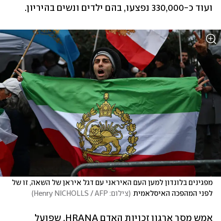
ועוד כ-330,000 נפצעו, בהם ילדים ונשים בהיריון.
מפגינים בלונדון למען העם האיראני עם דגל איראן של השאה, זו של 
לפני המהפכה האיסלאמית
(
צילום: Henry NICHOLLS / AFP
)
אמש מסר ארגון זכויות האדם HRANA, שפועל 