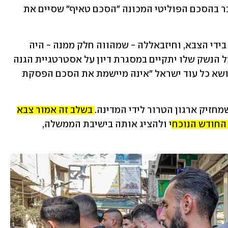
הולכים אחורה - מדובר ברעיון שנקבע כבר בהסכם הפוליטי המכונה "הסכם טאיף" שסיים את 
הממשלה החדשה החליטה שהנשק ירוכז בידי הצבא, וחיזבאללה - שמהווה חלק ממנה - היה 
חלק מההחלטה הזו, אך דורש שכל שיח על הנשק שלו יתקיים במסגרת דיון על אסטרטגיית הגנה 
פנים-לבנונית ומסרב כאמור להתקדם בנושא כל עוד ישראל "אינה מיישמת את הסכם הפסקת 
חזיק ארגון הטרור לידי המדינה. 
בשלב זה אמור צבא 
 החודש הנוכחי
 ולהציג אותה בישיבת הממשלה, 