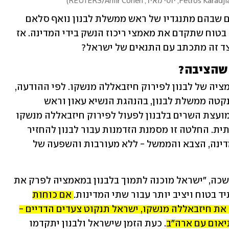
)
הודעה כזאת מטעם ממשלת ישראל, בימים שבהם מתנגדיו של ראש ממשלת לבנון נואף סלאם 
מאשימים אותו בשיתוף פעולה עימה, לא בטוח שתקדם את מאמצי ריכוז הנשק בידי המדינה. אז 
צד זה מתכתב עם התנאים של ישראל?
 שהציבה?
כאמור, לשכת נתניהו הביעה תמיכה במאמציה של לבנון לפירוק חיזבאללה מנשקו. לפי ההודעה, 
"ישראל מעריכה את הצעד המשמעותי שנקטה ממשלת לבנון, בהנהגת הנשיא עאון וראש 
הממשלה סלאם. ההחלטה האחרונה של מועצת השרים בלבנון לפעול לפירוק חיזבאללה מנשקו 
עד סוף שנת 2025 הייתה החלטה משמעותית. החלטה זו מסמנת הזדמנות עבור לבנון להחזיר 
לעצמה את ריבונותה, שיקום מוסדות המדינה, הצבא והממשל - ללא מעורבות והשפעה של 
"לאור התפתחות חשובה זו", הוסיפה הלשכה, "ישראל מוכנה לתמוך בלבנון במאמציה לפרק את 
 בטוח ויציב יותר עבור שתי המדינות. 
אם כוחות 
הביטחון הלבנוניים ינקטו צעדים שיפרקו את חיזבאללה מנשקו, ישראל תנקוט צעדים הדדיים - 
יאום עם ארה"ב.
 כעת הזמן שישראל ולבנון יתקדמו 