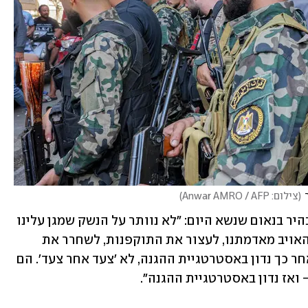
(
צילום: Anwar AMRO / AFP
)
בינתיים, מזכ"ל חיזבאללה נעים קאסם הבהיר בנאום שנשא היום: "לא נוותר על הנשק שמגן עלינו 
מפני אויבינו. יש מפת דרכים - לגרש את האויב מאדמתנו, לעצור את התוקפנות, לשחרר את 
האסירים (הלבנונים) ולהתחיל בשיקום. אחר כך נדון באסטרטגיית ההגנה, לא 'צעד אחר צעד'. הם 
 ואז נדון באסטרטגיית ההגנה".