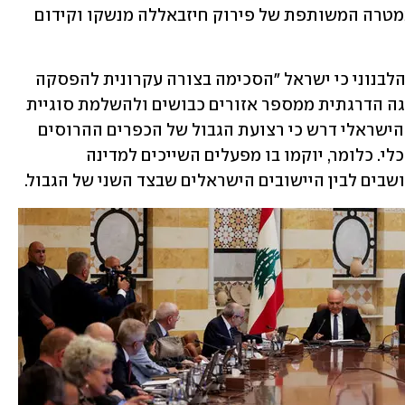
ברוח של שיתוף פעולה, תוך התמקדות במטרה המשותפת של פירוק חיזבאללה מנשקו וקידום 
בימים האחרונים דווח בערוץ "אל-ג'דיד" הלבנוני כי ישראל "הסכימה בצורה עקרונית להפסקה 
הדרגתית של התקיפות והחיסולים, לנסיגה הדרגתית ממספר אזורים כבושים ולהשלמת סוגיית 
האסירים הלבנונים". עם זאת, נכתב, הצד הישראלי דרש כי רצועת הגבול של הכפרים ההרוסים 
לא תהיה מיושבת - והאזור יהיה שטח כלכלי. כלומר, יוקמו בו מפעלים השייכים למדינה 
שבים לבין היישובים הישראלים שבצד השני של הגבול.