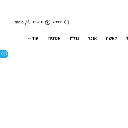
חיפוש
נגישות
כניסה
עוד
ל
לאשה
אוכל
נדל"ן
אנרגיה