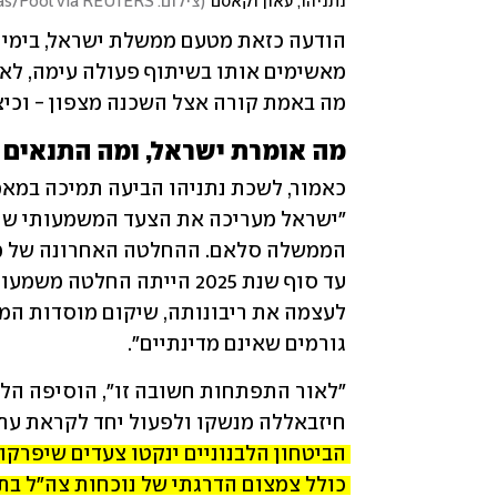
נתניהו, עאון וקאסם
(
צילום: Petros Karadjias/Pool via REUTERS, יוסי מאיר, REUTERS/Amir Cohen
מה באמת קורה אצל השכנה מצפון - וכי
מה אומרת ישראל, ומה התנאים
גורמים שאינם מדינתיים". 
חיזבאללה מנשקו ולפעול יחד לקראת עתיד
כולל צמצום הדרגתי של נוכחות צה"ל בת