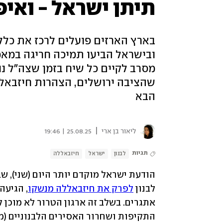
תיתן ישראל - ואיפ
בארץ הארזים פועלים לרכז את כלל
ובישראל הביעו תמיכה חריגה במאמ
מסרב לקיים כל שיח בזמן שצה"ל נו
שהציבה ירושלים, הצהרות חיזבאללה
הבא
|
ליאור בן ארי
25.08.25 | 19:46
תגיות
לבנון
ישראל
חיזבאללה
הודעת ישראל מוקדם יותר היום (שני), 
לבנון 
לפרק את חיזבאללה מנשקו
התקיפות ושחרור האסירים הלבנוניים (מח