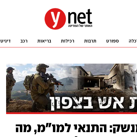
כלה
ספורט
תרבות
רכילות
בריאות
רכב
דיגיט
נשק: התנאי למו"מ, מה