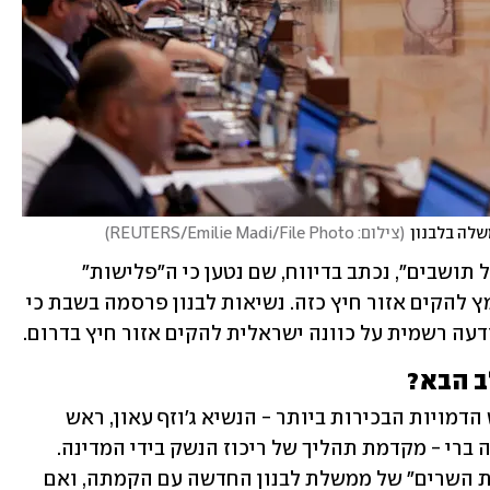
שלה בלבנון
(
צילום: REUTERS/Emilie Madi/File Photo
)
"מדובר למעשה באזור חיץ תעשייתי ונטול תושבים", נכתב בדיווח, שם נטען כי ה"פלישות" 
הישראליות לאורך הגבול הן חלק מהמאמץ להקים אזור חיץ כזה. נשיאות לבנון פרסמה בשבת כי 
דעה רשמית על כוונה ישראלית להקים אזור חיץ בדרום.
ב הבא?
הנהגת לבנון הנוכחית, הכוללת את שלוש הדמויות הבכירות ביותר - הנשיא ג'וזף עאון, ראש 
הממשלה נואף סלאם ויו"ר הפרלמנט נביה ברי - מקדמת תהליך של ריכוז הנשק בידי המדינה. 
מדובר ברעיון שהוחלט עליו עוד ב"הצהרת השרים" של ממשלת לבנון החדשה עם הקמתה, ואם 