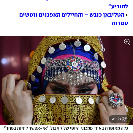
להודיע"
• 
הטליבאן כובש – והחיילים האפגנים נוטשים 
עמדות
גלריה
כלה מאופרת באחד ממכוני היופי של קאבול. "אי-אפשר לחיות בפחד"