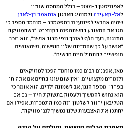
לאפגניסטן ב-2001 – בגלל המחסה שנתנו 
ל
אל-קאעידה
 ולמנהיג הארגון 
אוסאמה בן-לאדן
שהיה אחראי לפיגועי 11 בספטמבר – מוחמד מספר כי 
חגג את המאורע בהשתתפות בקונצרט. "כשהמוזיקה 
התנגנה, רעד חלף לאורך גופי מרוב אושר", הוא נזכר. 
"אושר על כך שהמדינה שלנו חופשית, ושהאנשים 
חופשיים להתחיל חיים חדשים". 
מאז, אפגנים רבים כמו מוחמד הפכו למוזיקאים 
ולזמרים מקצועיים. "אין שום עונג בחיים אם אתה חי 
בפחד", מספר הנגן, אב לשמונה ילדים. הוא אומר כי 
הוא נחוש להמשיך ולעסוק בתשוקת חייו – גם אם 
הטליבאן יחזור לשלטון. "זה כמו התמכרות. אפילו אם 
יחתכו את האצבעות שלנו נמשיך לנגן מוזיקה". 
מאפרת הכלות חוששת, וחולמת על קנדה