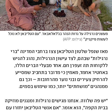
מעשנים נרגילה על גדות הנהר בג'לאלאבאד. "עם הטליבאן לא נוכל 
לעשות פיקניק"
(
צילום: AFP
)
מאז שנפל שלטון הטליבאן צצו ברחבי המדינה "ברי 
נרגילות" שבהם, לצד עישון הנרגילות, נהוג להגיש 
ללקוחות תה זעפרן חם. אחד מבעלי הברים הללו, 
באחטיר אחמד, מאמין כי מדובר בתחביב שמסייע 
להרחיק צעירים ובני נוער מהרחובות – וכך גם 
ממנהגים "מושחתים" יותר, כמו שימוש בסמים. 
"יש פה שלווה. אנחנו מגישים נרגילות ומנגנים מוזיקה 
בבית הקפה", הוא אומר. "אם אנשי הטליבאן יחזרו עם 