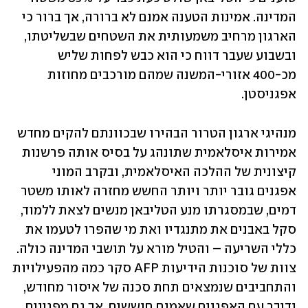
המדינה. אמינות הטענה אמנם לא ברורה, אך ברור כי 
הארגון מרחיב משמעותית את השטחים שבשליטתו, 
ובשבוע שעבר דווח כי הוא כבש לפחות שליש 
מכ-400 אזורי-המשנה שמהם מורכבים מחוזות 
אפגניסטן. 
מנהיגי ארגון הטרור הבהירו שבכוונתם להקים מחדש 
אמירות איסלאמית שתונהג על בסיס אותה פרשנות 
קיצונית של ההלכה האיסלאמית, ובקרב המוני 
אפגנים גובר יותר ויותר החשש מחזרה לאותו משטר 
דמים, שבמסגרתו מנע הטליבאן מנשים לצאת ללמוד, 
סקל באבנים את מתנגדיו ואת מי שהפרו לטעמו את 
כללי השריעה – והטיל מורא על תושבי המדינה כולה. 
צוות של סוכנות הידיעות AFP סקר כמה מהפעילויות 
והתחביבים שנמצאים תחת סכנה של איסור מחודש, 
ודיבר עם האפגנים שאמנם חוששים, אך גם מפגינים 