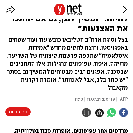
הטליבאן חוזר, האפגנים נחושים
לחיות: "נמשיך לנגן, גם אם יחתכו
את האצבעות"
בצל נסיגת ארה"ב הטליבאן כובש עוד ועוד שטחים
באפגניסטן, ורוצה להקים מחדש "אמירות
איסלאמית" שתכפה פרשנות קיצונית של השריעה.
מוזיקה, איפור, עפיפונים ונרגילות: אלו התחביבים
שבסכנה. אפגנים רבים מבטיחים להמשיך גם בסתר.
"יש פחד בלב, אבל לא נוותר", אומרת רקדנית
מקאבול
AFP
| פורסם:
11.07.21 | 11:13
30 תגובות
מרדפים אחר עפיפונים, אופרות סבון בטלוויזיה, 