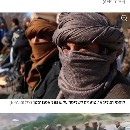
(
צילום: AFP
)
לוחמי הטליבאן. טוענים לשליטה על 85% מאפגניסטן
(
צילום: EPA
)