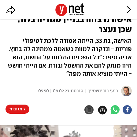
"צעקה הצילו ודפקה על דלתות":
אישה נרצחה בבניין מגוריה בלוד,
שכן נעצר
האישה, בת 33, הייתה אמורה ללכת לטיפולי
פוריות - ונדקרה למוות כשאמה ממתינה לה בחוץ.
אביה סיפר: "כל השכנים התלוננו על החשוד, הוא
היה מנתק להם את החשמל ובורח. אם הייתי חושש
- הייתי מוציא אותה מפה"
רועי רובינשטיין
| פורסם:
08.02.23 | 05:50
7 תגובות