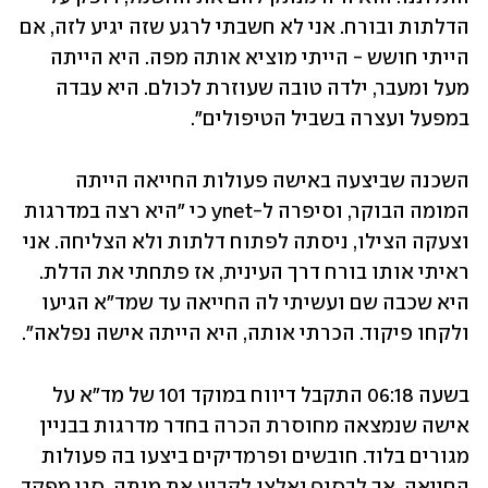
הדלתות ובורח. אני לא חשבתי לרגע שזה יגיע לזה, אם 
הייתי חושש - הייתי מוציא אותה מפה. היא הייתה 
מעל ומעבר, ילדה טובה שעוזרת לכולם. היא עבדה 
במפעל ועצרה בשביל הטיפולים". 
השכנה שביצעה באישה פעולות החייאה הייתה 
המומה הבוקר, וסיפרה ל-ynet כי "היא רצה במדרגות 
וצעקה הצילו, ניסתה לפתוח דלתות ולא הצליחה. אני 
ראיתי אותו בורח דרך העינית, אז פתחתי את הדלת. 
היא שכבה שם ועשיתי לה החייאה עד שמד"א הגיעו 
ולקחו פיקוד. הכרתי אותה, היא הייתה אישה נפלאה".
בשעה 06:18 התקבל דיווח במוקד 101 של מד"א על 
אישה שנמצאה מחוסרת הכרה בחדר מדרגות בבניין 
מגורים בלוד. חובשים ופרמדיקים ביצעו בה פעולות 
החייאה, אך לבסוף נאלצו לקבוע את מותה. סגן מפקד 