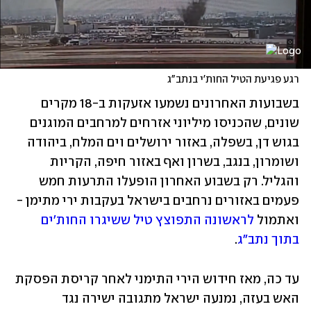
רגע פגיעת הטיל החות'י בנתב"ג
בשבועות האחרונים נשמעו אזעקות ב-18 מקרים 
שונים, שהכניסו מיליוני אזרחים למרחבים המוגנים 
בגוש דן, בשפלה, באזור ירושלים וים המלח, ביהודה 
ושומרון, בנגב, בשרון ואף באזור חיפה, הקריות 
והגליל. רק בשבוע האחרון הופעלו התרעות חמש 
פעמים באזורים נרחבים בישראל בעקבות ירי מתימן - 
ואתמול 
לראשונה התפוצץ טיל ששיגרו החות'ים 
בתוך נתב"ג
.
עד כה, מאז חידוש הירי התימני לאחר קריסת הפסקת 
האש בעזה, נמנעה ישראל מתגובה ישירה נגד 