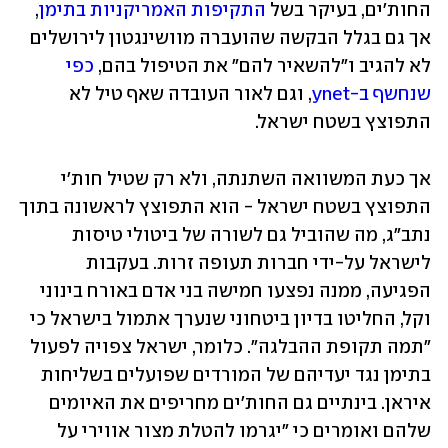
החות'ים, בעיקר בשל 
התקיפות האמריקניות בתימן
, 
אך גם בגלל הבקשה שהועברה מוושינגטון לירושלים 
לא להגיב ו"להשאיר להם" את הטיפול בהם, 
כפי 
שנחשף ב-ynet
, וגם לאור העובדה שאף טיל לא 
התפוצץ בשטח ישראל.
אך כעת המשוואה השתנתה, ולא רק שטיל חות'י 
התפוצץ בשטח ישראל - הוא התפוצץ לראשונה בתוך 
נתב"ג, מה שהוביל גם לשורה של ביטולי טיסות 
לישראל על-ידי חברות תעופה זרות. בעקבות 
הפגיעה, ממנה נפצעו חמישה בני אדם באורח בינוני 
וקל, החליטו בדיון ביטחוני שנערך אתמול בישראל כי 
"תמה תקופת ההבלגה". כלומר, ישראל צפויה לפעול 
בתימן נגד יעדיהם של המורדים שפועלים בשליחות 
איראן. בינתיים גם החות'ים מחריפים את האיומים 
שלהם ואומרים כי "יגרמו להטלת מצור אווירי על 