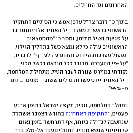
האחרונים נגד החות'ים.
בתוך כך, דובר צה"ל עדכן אמש כי הסתיים התחקיר 
הראשוני בראשות מפקד חיל האוויר אלוף תומר בר 
על פגיעת הטיל מתימן, ומסר כי "מהממצאים 
הראשוניים עולה כי לא נמצא כשל בתהליך הגילוי, 
תפעול מערכות היירוט וההתרעה לעורף". לדבריו, 
"על-פי ההערכה, מדובר ככל הנראה בכשל טכני 
נקודתי במיירט שנורה לעבר הטיל. מתחילת המלחמה, 
חיל האוויר יירט עשרות טילים ששוגרו מתימן ביותר 
מ-95%".
במהלך המלחמה, נזכיר, תקפה ישראל בתימן ארבע 
פעמים, ו
התקיפה האחרונה
 בחודש דצמבר אשתקד, 
שנחשבה לגדולה ביותר, אף התרחשה בזמן נאום 
טלוויזיוני שנשא מנהיג החות'ים עבד אל-מלכ בדר 