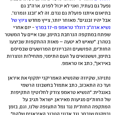
נפעל גם בעתיד, ואני לא יכול לפרט. ארה"ב גם 
בתיאום איתנו פועלת גם נגדם. זה לא 'זבנג וגמרנו'. 
אבל יהיו זבנגים". מאוחר יותר, צייץ מחדש 
ציוץ של 
נשיא ארה"ב דונלד טראמפ מ-17 במרץ
 - יום אחרי 
שפתח במתקפה הנרחבת בתימן, שבו איים על המשטר 
בטהרן. "שאיש לא יטעה – מאות ההתקפות שביצעו 
החות'ים, הפושעים והבריונים המרושעים שבסיסם 
בתימן, וששנואים על העם התימני, מתחילות ונוצרות 
באיראן", כתב אז טראמפ.
נתניהו, שקיווה שהנשיא האמריקני יתקוף את איראן 
ועד כה התאכזב, כתב אתמול בחשבונו הרשמי 
באנגלית: "הנשיא טראמפ צודק לחלוטין! התקיפות 
של החות'ים מגיעות מאיראן. ישראל תגיב על 
המתקפה החות'ית נגד נמל התעופה שלנו, וגם, בזמן 
ובמקום שנבחר, נגד אדוני הטרור האיראנים שלהם".