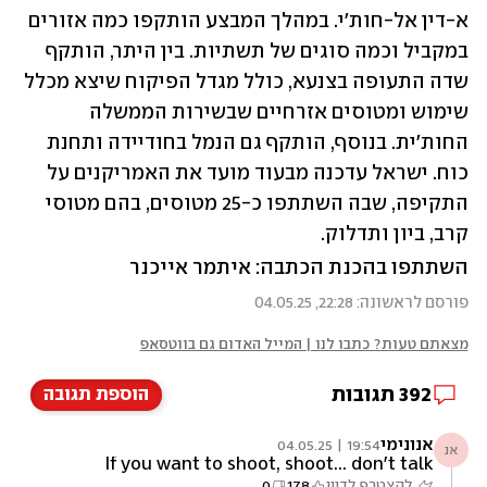
א-דין אל-חות'י. במהלך המבצע הותקפו כמה אזורים 
במקביל וכמה סוגים של תשתיות. בין היתר, הותקף 
שדה התעופה בצנעא, כולל מגדל הפיקוח שיצא מכלל 
שימוש ומטוסים אזרחיים שבשירות הממשלה 
החות'ית. בנוסף, הותקף גם הנמל בחודיידה ותחנת 
כוח. ישראל עדכנה מבעוד מועד את האמריקנים על 
התקיפה, שבה השתתפו כ-25 מטוסים, בהם מטוסי 
קרב, ביון ותדלוק.
השתתפו בהכנת הכתבה: איתמר אייכנר
פורסם לראשונה: 22:28, 04.05.25
מצאתם טעות? כתבו לנו | המייל האדום גם בווטסאפ
392
תגובות
הוספת תגובה
אנונימי
19:54 | 04.05.25
אנ
If you want to shoot, shoot... don't talk
להצטרף לדיון
178
0