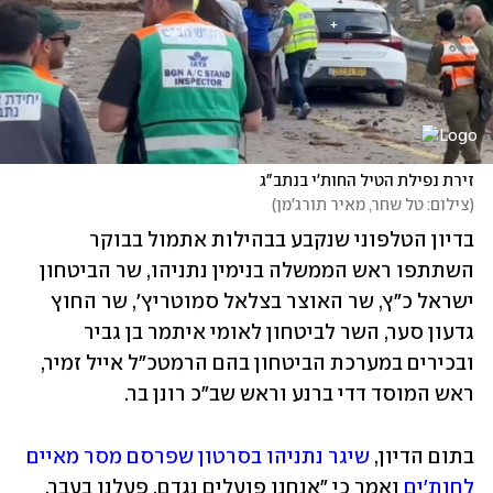
זירת נפילת הטיל החות'י בנתב"ג
(
צילום: טל שחר, מאיר תורג'מן
)
בדיון הטלפוני שנקבע בבהילות אתמול בבוקר 
השתתפו ראש הממשלה בנימין נתניהו, שר הביטחון 
ישראל כ"ץ, שר האוצר בצלאל סמוטריץ', שר החוץ 
גדעון סער, השר לביטחון לאומי איתמר בן גביר 
ובכירים במערכת הביטחון בהם הרמטכ"ל אייל זמיר, 
ראש המוסד דדי ברנע וראש שב"כ רונן בר. 
בתום הדיון, 
שיגר נתניהו בסרטון שפרסם מסר מאיים 
לחות'ים
 ואמר כי "אנחנו פועלים נגדם, פעלנו בעבר, 