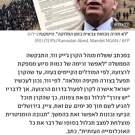
גלריה
"לא תהיה נוכחות צבאית בזמן החלוקה". וויטקוף
(
צילום: 
)
REUTERS/Ramadan Abed, Mandel NGAN / AFP
במכתב ששלח מנהל הקרן ג'ייק ווד, התבקשה 
הממשלה "לאפשר זרימה של כמות סיוע מספקת 
לרצועה, לפי המודלים הקיימים בעזה, עד שהקרן 
תפעל בצורה מקיפה ומלאה". לפי ווד, נכון לעכשיו 
ישראל אישרה לקרן לפעול בדרום הרצועה, אך לדבריו 
"יש צורך" לכלול גם את צפונה, כך שהקרן תוכל 
להגיע לשם תוך 30 ימים. עם זאת, ציין, בירושלים 
הביעו נכונות לאפשר זאת בהמשך. "תגובה הומניטרית 
מוצלחת למצב תכלול בסופו של דבר את כל 
האוכלוסייה העזתית", כתב.