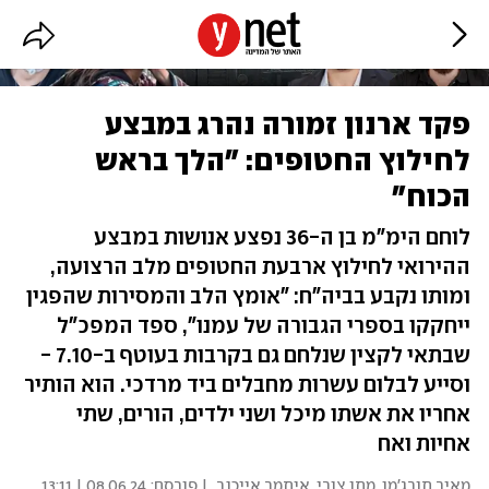
פקד ארנון זמורה נהרג במבצע
לחילוץ החטופים: "הלך בראש
הכוח"
לוחם הימ"מ בן ה-36 נפצע אנושות במבצע
ההירואי לחילוץ ארבעת החטופים מלב הרצועה,
ומותו נקבע בביה"ח: "אומץ הלב והמסירות שהפגין
ייחקקו בספרי הגבורה של עמנו", ספד המפכ"ל
שבתאי לקצין שנלחם גם בקרבות בעוטף ב-7.10 -
וסייע לבלום עשרות מחבלים ביד מרדכי. הוא הותיר
אחריו את אשתו מיכל ושני ילדים, הורים, שתי
אחיות ואח
מאיר תורג'מן
,
מתן צורי
,
איתמר אייכנר
| פורסם:
08.06.24 | 13:11