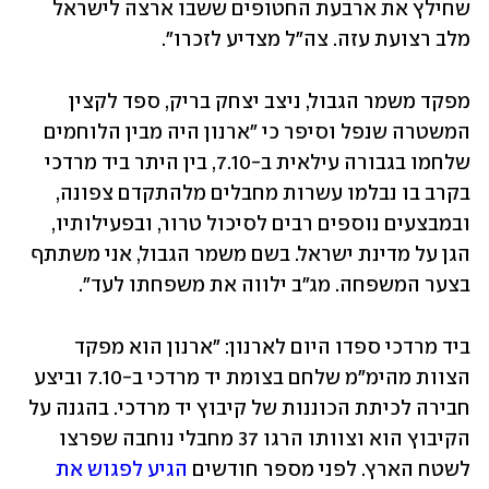
שחילץ את ארבעת החטופים ששבו ארצה לישראל 
מלב רצועת עזה. צה"ל מצדיע לזכרו".
מפקד משמר הגבול, ניצב יצחק בריק, ספד לקצין 
המשטרה שנפל וסיפר כי "ארנון היה מבין הלוחמים 
שלחמו בגבורה עילאית ב-7.10, בין היתר ביד מרדכי 
בקרב בו נבלמו עשרות מחבלים מלהתקדם צפונה, 
ובמבצעים נוספים רבים לסיכול טרור, ובפעילותיו, 
הגן על מדינת ישראל. בשם משמר הגבול, אני משתתף 
בצער המשפחה. מג"ב ילווה את משפחתו לעד".
ביד מרדכי ספדו היום לארנון: "ארנון הוא מפקד 
הצוות מהימ"מ שלחם בצומת יד מרדכי ב-7.10 וביצע 
חבירה לכיתת הכוננות של קיבוץ יד מרדכי. בהגנה על 
הקיבוץ הוא וצוותו הרגו 37 מחבלי נוחבה שפרצו 
לשטח הארץ. לפני מספר חודשים 
הגיע לפגוש את 