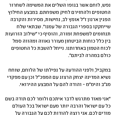
נפש, לוחם אשר בגופו השלים את המשימה לשחרור 
החטופים ולהחזירם לחיק משפחתם. במבצע החילוץ 
הפגין ארנון ז"ל אומץ לב, נחישות, מסירות והקרבה 
שייחקקו בספרי הגבורה של עמנו". שבתאי שלח 
תנחומים למשפחת זמורה, והוסיף כי "שילוב הזרועות 
בין כלל כוחות הביטחון מעורר גאווה ומהווה סמל 
לכוח הטמון באחדותנו. נייחל להשבת כל החטופים 
כולם במהרה לביתם".
במקביל, ולפני ההודעה על נפילתו של הלוחם, שוחח 
נשיא המדינה יצחק הרצוג עם המפכ"ל וכן עם מפקדי 
מג"ב והימ"מ - והודה להם על המבצע ההירואי.
"אני מאוד מתרגש לדבר איתכם ולומר לכם תודה בשם 
כל עם ישראל והרבה יותר מעם ישראל בכל העולם 
מודים לכם. אני רוצה להודות לכם על הגבורה על 