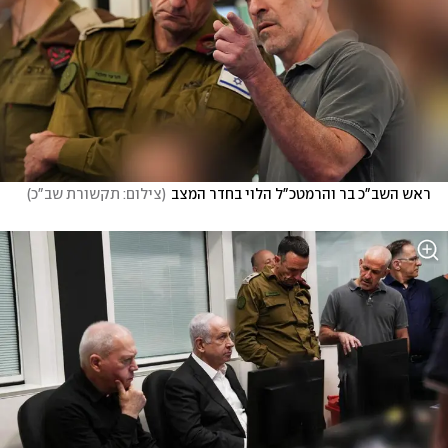
ראש השב"כ בר והרמטכ"ל הלוי בחדר המצב
(
צילום: תקשורת שב"כ
)