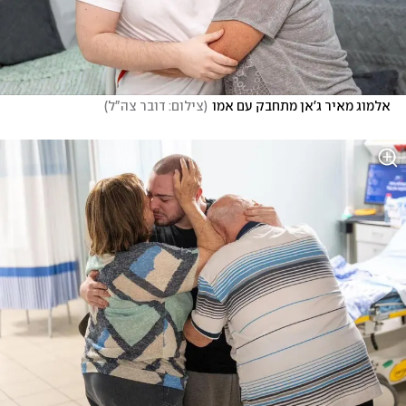
אלמוג מאיר ג'אן מתחבק עם אמו
(
צילום: דובר צה"ל
)