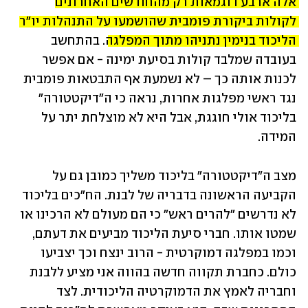
אלה ארבע דוגמאות רק מהחודשים האחרונים 
לקולות ביקורת פומבית שהושמעו על התנהלות יו"ר 
הליכוד בנימין נתניהו מתוך המפלגה
. בהתחשב 
בעובדה שמלבד קולות בסיעת ימינה - אם אפשר 
לכנות אותה כך – לא נשמעת אף התבטאות פומבית 
נגד ראשי מפלגות אחרות, נראה כי ה"דיקטטורה" 
בליכוד אולי חוגגת, אבל היא לא מוצלחת יתר על 
המידה.
מצב ה"דיקטטורה" בליכוד משליך כמובן גם על 
הקביעה הראשונה בדבריה של לבנת. הח"כים בליכוד 
לא נדרשים "להרים ראש" כי הם מעולם לא הרכינו או 
שמטו אותו. חברי סיעת הליכוד מביעים את דעתם, 
וכמו במפלגה דמוקרטית - הרוב ינצח וכך יצביעו 
כולם. כחברת תקווה חדשה בהווה אני מציע ללבנת 
וחבריה לאמץ את הדמוקרטיה הליכודית. לצד 