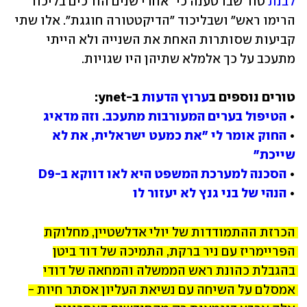
לבנת
 טור שבו טענה כי "אחרי שנים הח"כים בליכוד 
הרימו ראש" ושבליכוד "הדיקטטורה חוגגת". אלו שתי 
קביעות שסותרות האחת את השנייה ולא הייתי 
מתעכב על כך אלמלא שתיהן היו שגויות.
טורים נוספים ב
ערוץ הדעות
• 
הטיפול בערים המעורבות מתעכב. וזה מדאיג
• 
החוק אומר לי "את כמעט ישראלית, את לא 
שייכת"
• 
הסכנה למערכת המשפט היא לאו דווקא ב-D9
• 
הנהי של בני גנץ לא יעזור לו
הכרזת ההתמודדות
 של יולי אדלשטיין, 
מחלוקת 
הפריימריז
 עם ניר ברקת, 
התמיכה של דוד ביטן
בהגבלת כהונת ראש הממשלה 
והמחאה של דודי 
אמסלם
 על השיחה עם נשיאת העליון אסתר חיות - 