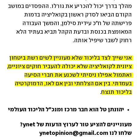
מהלך בדרך יכול להכריע את גורלו. ההפסדים במושב 
הקודם הביאו לסדק ראשון בקואליציה בדמות 
פרישתה של ח"כ עידית סילמן, והמשך העבודה 
המאומצת בכנסת ובדעת הקהל תביא בעתיד הלא 
רחוק לשבר שיפיל אותה.
אני שייך לצד בליכוד שלא מעוניין לשים רשת ביטחון 
ציונית לקואליציה שלא יכולה להעביר חוקים ציוניים, 
ואתמול אפילו ניסיתי לשכנע את חברי הסיעה 
בעמדתי. בין אם הצלחתי ובין אם לאו, הדמוקרטיה 
בליכוד תנצח
.
יהונתן טל הוא חבר מרכז ומנכ"ל הליכוד העולמי
מעוניינים להציע טור לערוץ הדעות של ynet? 
שלחו לנו ynetopinion@gmail.com