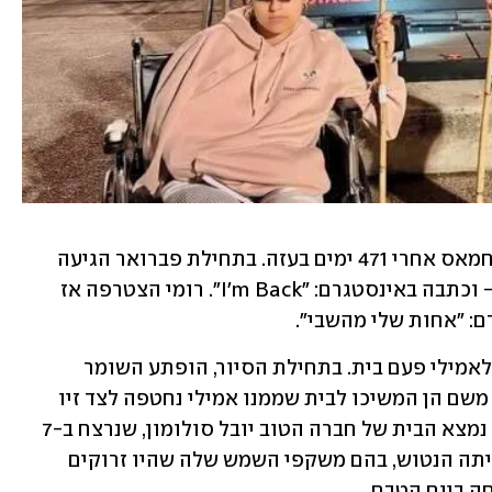
רומי, אמילי ודורון שוחררו בינואר משבי חמאס אחרי 471 ימים בעזה. בתחילת פברואר הגיעה 
אמילי לראשונה לביתה בקיבוץ כפר עזה - וכתבה באינסטגרם: "I'm Back". רומי הצטרפה אז 
ם: "אחות שלי מהשבי".
השתיים צעדו בין הבתים והחצרות שהיו לאמילי פעם בית. בתחילת הסיור, הופתע השומר 
בכניסה לקיבוץ לראותה ושמח על שובה. משם הן המשיכו לבית שממנו אמילי נחטפה לצד זיו 
וגלי ברמן בשכונת הדור הצעיר. בצמוד לו נמצא הבית של חברה הטוב יובל סולומון, שנרצח ב-7 
באוקטובר. היא אספה חפצים שנותרו בביתה הנטוש, בהם משקפי השמש שלה שהיו זרוקים 
ה ביום הטבח.