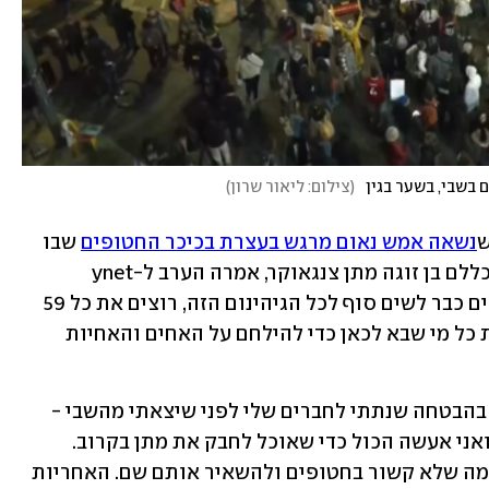
(
צילום: ליאור שרון
)
ש
נשאה אמש נאום מרגש בעצרת בכיכר החטופים
 שבו 
קראה לשחרור כל 59 הנותרים מאחור ובכללם בן זוגה מתן צנגאוקר, אמרה הערב ל-ynet 
בהפגנה מול שער בגין בקריה: "אנחנו רוצים כבר לשים סוף לכל הגיהינום הזה, רוצים את כל 59 
החטופים בבית. זה מאוד מחזק לראות את כל מי שבא לכאן כדי להילחם על האחים והאחיות 
גריצבסקי אמרה עוד: "אני אמשיך לעמוד בהבטחה שנתתי לחברים שלי לפני שיצאתי מהשבי - 
שאעשה הכול כדי להחזיר אותם הביתה, ואני אעשה הכול כדי שאוכל לחבק את מתן בקרוב. 
הממשלה שלי תמיד מנסה להתעסק בכל מה שלא קשור בחטופים ולהשאיר אותם שם. האחריות 