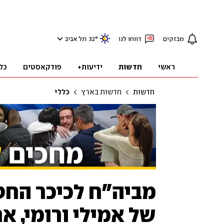
מבזקים
דווחו לנו
°
32
תל אביב
ראשי
חדשות
ידיעות+
פודקאסטים
כל
חדשות
חדשות בארץ
כללי
מביה"ח לכיכר החט
של אמילי ורומי, א