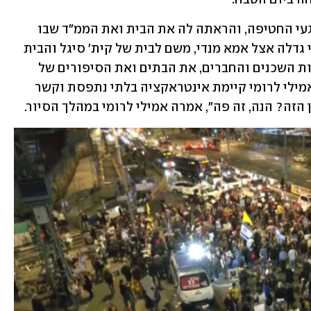
תוך כדי הסיור, אמילי סיפרה לרומי על רגעי החטיפה, והראתה לה את הבית ואת הממ"ד שבו 
נפצעה. השתיים המשיכו לבית שבו אמילי גדלה אצל אמא מנדי, משם לבית של קית' סיגל והבית 
של דורון שטיינברכר. רומי הכירה את שמות השכנים והחברים, את הבתים ואת הסיפורים של 
אמילי מהשבי. קרוב משפחה סיפר שבין אמילי לרומי קיימת אינטראקציה בלתי נתפסת וקשר 
הזה? הנה, זה פה", אמרה אמילי לרומי במהלך הסיור. 