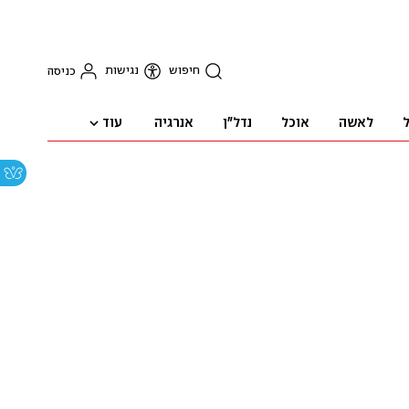
חיפוש
נגישות
כניסה
עוד
ל
לאשה
אוכל
נדל"ן
אנרגיה