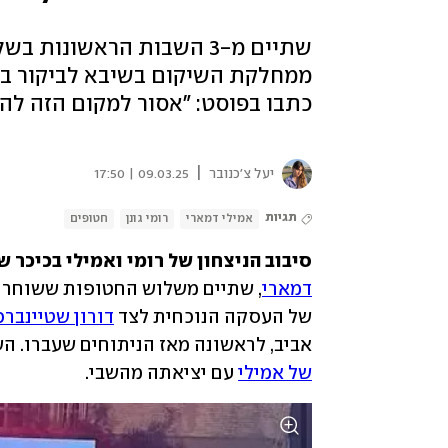
שתיים מ-3 השבות הראשונו
ממחלקת השיקום בשיבא לביקור בכ
כתבו בפוסט: "אסור למקום הזה להפ
|
יעל צ'כנובר
09.03.25 | 17:50
תגיות
אמילי דמארי
רומי גונן
חטופים
סיבוב הניצחון של רומי ואמילי בכיכר
דמארי
של העסקה הנוכחית לצד 
דורון שטיינברכ
אביב, לראשונה מאז הניתוחים שעברו. ה
של אמילי
 עם יציאתה מהשבי. 