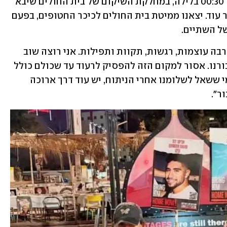
וברגלה. "הזמן הולך ואוזל! אתמול בשעה 00:30 בלילה, במחלקת השיקום של בית החולים שיבא 
בתל השומר, רומי ואני החלטנו שאי אפשר עוד. יצאנו ממיטת בית החולים לכיכר החטופים, בפעם 
ל השתיים. 
עוד נכתב בפוסט: "כיכר אחת עם כל כך הרבה עוצמות, רגשות, תקוות ותפילות. אני רוצה שוב 
להודות לכם/ן עבור כל מה שעשיתם/ן עבורנו. אסור למקום הזה להפסיק לרעוד עד שכולם כולל 
כולם חוזרים. הביתה, עכשיו! תודה לכל מי ששאל לשלומנו אחרי הניתוח, יש עוד דרך ארוכה 
ר".