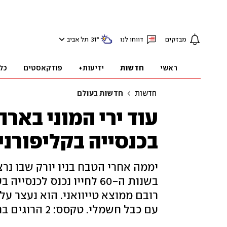
מבזקים
דווחו לנו
°
31
תל אביב
ראשי
חדשות
ידיעות+
פודקאסטים
כל
חדשות
חדשות בעולם
עוד ירי המוני באר
בכנסייה בקליפורניה, 4 נפצעו 
בשנות ה-60 לחייו נכנס ל
רובם ממוצא טייוואני. הוא נעצר ע
עם כבל חשמלי. טקסס: 2 הרוגים בחילופי יריות בשוק הומה אדם