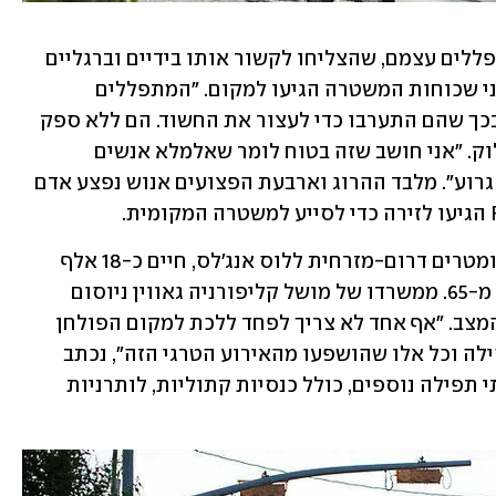
החשוד כאמור עוכב בכנסייה על ידי המתפללים עצמם, שהצליחו לקשור אותו בידיים וברגליים 
עם כבל חשמלי ובכך נטרלו אותו, עוד לפני שכוחות המשטרה הגיעו למקום. "המתפללים 
בכנסייה הפגינו גבורה ואומץ יוצא דופן בכך שהם התערבו כדי לעצור את החשוד. הם ללא ספק 
מנעו פציעות והרוגים נוספים", אמר האלוק. "אני חושב שזה בטוח לומר שאלמלא אנשים 
התערבו - זה היה יכול להיות הרבה יותר גרוע". מלבד ההרוג וארבעת הפצועים אנוש נפצע אדם 
בעיירה לגונה וודס, שממוקמת כ-80 קילומטרים דרום-מזרחית ללוס אנג'לס, חיים כ-18 אלף 
תושבים, ויותר מ-80% מהם הם בני יותר מ-65. ממשרדו של מושל קליפורניה גאווין ניוסום 
נמסר בטוויטר כי הוא עוקב מקרוב אחר המצב. "אף אחד לא צריך לפחד ללכת למקום הפולחן 
שלו. המחשבות שלנו עם הקורבנות, הקהילה וכל אלו שהושפעו מהאירוע הטרגי הזה", נכתב 
בציוץ. באזור שבו אירע הירי ממוקמים בתי תפילה נוספים, כולל כנסיות קתוליות, לותרניות 