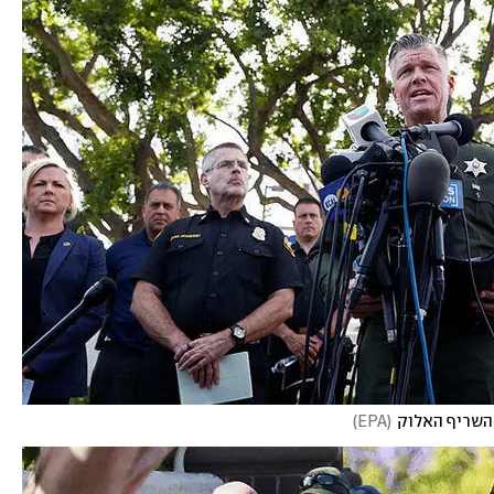
 השריף האלוק
(
EPA
)