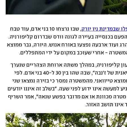
ו שבמדינת ניו יורק
, שבו נרצחו 10 בני אדם, עוד טבח 
הלילה (בין ראשון לשני) בארצות הברית, הפעם בכנסייה בעיירה לגונה וודס שבדרום קליפורניה. 
המשטרה המקומית מסרה כי אדם אחד נהרג ועוד ארבעה נפצעו באורח אנוש. היורה, גבר ממוצא 
התקרית אירעה בסביבות השעה 13:30 שעון קליפורניה, במהלך משתה ארוחת הצהריים שנערך 
לאחר שירת הבוקר ב"כנסייה הפרסביטריאנית של ז'נבה", שבה שהו בין 30 ל-40 בני אדם. לפי 
משרד השריף של מחוז אורנג', רובם היו ממוצא טייוואני. מהמשטרה נמסר כי בזירה נמצאו שני 
אקדחים לאחר מעצרו של החשוד, וכי המניע למעשה אינו ידוע לפני שעה. "בשלב זה איננו יודעים 
מה עשוי להיות המניע שלו, אם הייתה לו מטרה מכוונת או אם מדובר בפשע שנאה", אמר השריף 
אינו תושב האזור.  