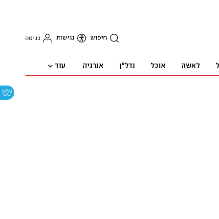
חיפוש
נגישות
כניסה
עוד
ל
לאשה
אוכל
נדל"ן
אנרגיה