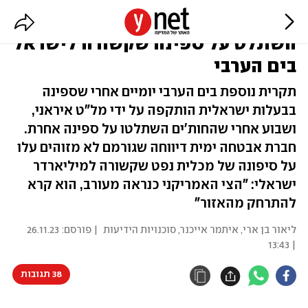
החות'ים? "גורם לא מזוהה"
השתלט על ספינה שקשורה לישראל
בים הערבי
תקרית נוספת בים הערבי יומיים אחרי שספינה
בבעלות ישראלית הותקפה על ידי מל"ט איראני,
ושבוע אחרי שהחות'ים השתלטו על ספינה אחרת.
חברת אבטחה ימית דיווחה שגורמם לא מזוהים עלו
על סיפונה של מכלית נפט שקשורה למיליארדר
ישראלי: "הצי האמריקני כנראה מעורב, הוא קרא
להתרחק מהאזור"
ליאור בן ארי
,
איתמר אייכנר
,
סוכנויות הידיעות
| פורסם:
26.11.23
| 13:43
38 תגובות