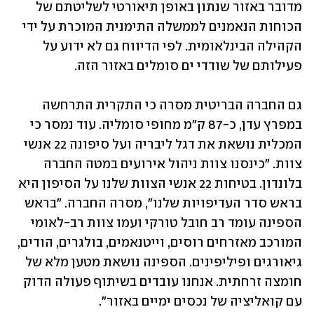
מדובר באזור שנתון באופן תיאורטי לשליטתם של 
הכוחות הנאמנים לממשלה התימנית המוכרת על ידי 
הקהילה הבינלאומית. לפי הדיווח גם לא ידוע על 
פעילותם של שודדי ים סומלים באזור הזה. 
גם החברה הבריטית מסרה כי התקרית התרחשה 
במפרץ עדן, כ-87 ק"מ מחופי סומליה. עוד נמסר כי 
המכלית נושאת את דגל ליבריה ועל סיפונה 22 אנשי 
צוות. "כינסנו צוות ניהול אירועים במטה החברה 
בלונדון. בטיחות 22 אנשי הצוות שלנו על הסיפון היא 
בראש סדר העדיפויות שלנו", מסרה החברה. "בראש 
הספינה עומד רב חובל טורקי ועמו צוות רב-לאומי 
המורכב מאזרחים רוסים, וייטנאמים, בולגרים, הודים, 
גיאורגים ופיליפינים. הספינה נושאת מטען מלא של 
חומצה זרחתית. אנחנו עובדים בשיתוף פעולה הדוק 
עם קואליציה של נכסים ימיים באזור".