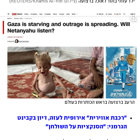
ילד עזתי בתור לאוכל ברצועה
(
צילום: REUTERS/Khamis Al-Rifi
)
הרעב ברצועה בראש הכותרות בעולם
"רכבת אווירית" אירופית לעזה, דיון בקבינט 
הגרמני: "הסנקציות על השולחן"