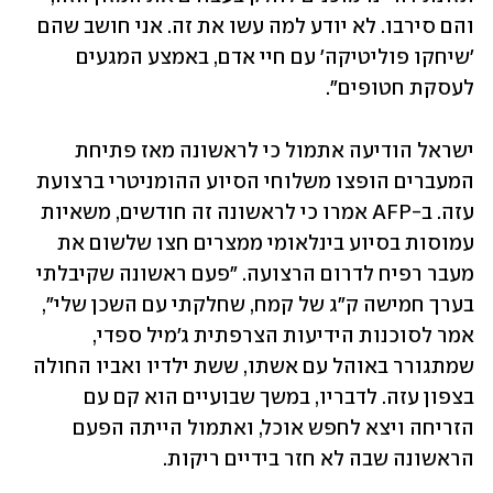
והם סירבו. לא יודע למה עשו את זה. אני חושב שהם 
'שיחקו פוליטיקה' עם חיי אדם, באמצע המגעים 
לעסקת חטופים".
ישראל הודיעה אתמול כי לראשונה מאז פתיחת 
המעברים הופצו משלוחי הסיוע ההומניטרי ברצועת 
עזה. ב-AFP אמרו כי לראשונה זה חודשים, משאיות 
עמוסות בסיוע בינלאומי ממצרים חצו שלשום את 
מעבר רפיח לדרום הרצועה. "פעם ראשונה שקיבלתי 
בערך חמישה ק"ג של קמח, שחלקתי עם השכן שלי", 
אמר לסוכנות הידיעות הצרפתית ג'מיל ספדי, 
שמתגורר באוהל עם אשתו, ששת ילדיו ואביו החולה 
בצפון עזה. לדבריו, במשך שבועיים הוא קם עם 
הזריחה ויצא לחפש אוכל, ואתמול הייתה הפעם 
הראשונה שבה לא חזר בידיים ריקות.