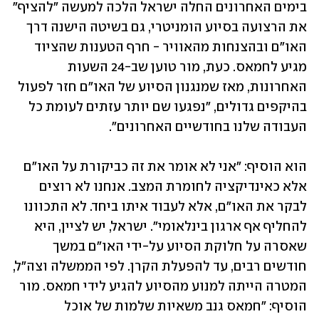
בימים האחרונים החלה ישראל הלכה למעשה "להציף" 
את הרצועה בסיוע הומניטרי, גם בשיטה הישנה דרך 
האו"ם ובהצנחות מהאוויר - חרף הטענות שהציוד 
מגיע לחמאס. כעת, מור טוען שב-24 השעות 
האחרונות, מאז שמנגנון הסיוע של האו"ם חזר לפעול 
בהיקפים גדולים, "נפגעו שם יותר עזתים לעומת כל 
העבודה שלנו בחודשיים האחרונים".
הוא הוסיף: "אני לא אומר את זה כביקורת על האו"ם 
אלא כאינדיקציה לחומרת המצב. אנחנו לא רוצים 
לבקר את האו"ם, אלא לעבוד איתו ביחד. לא התכוונו 
להחליף אף ארגון בינלאומי". ישראל, יש לציין, היא 
שאסרה על חלוקת הסיוע על-ידי האו"ם במשך 
חודשים רבים, עד להפעלת הקרן. לפי הממשלה וצה"ל, 
המטרה הייתה למנוע מהסיוע להגיע לידי חמאס. מור 
הוסיף: "חמאס גנב משאיות שלמות של אוכל 