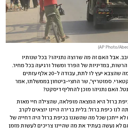
)
הציבור מצפה הפעם להכרעה, לא לעוד סבב. אבל האם זה מה שרוצה נתניהו? בכל שנותיו 
בשלטון הוא קידם את החמאס על חשבון הרשות, במדיניות של הפרד ומשול ורגיעה בכל מחיר. 
בחודשים האחרונים הוא נתן לחמאס כל מה שהצבא יעץ לו לתת, עבודה ל-20 אלף עזתים 
בישראל, אספקה מתרחבת, העברת כסף קטארי. סמוטריץ', שר החצי-ביטחון בממשלתו, אמר 
ל. האם נתניהו מוכן להחליף דיסקט?
יש לי עוד שאלה, שמציקה לי מזה שנים. כיפת ברזל היא המצאה מופלאה, שהצילה חיי מאות 
ישראלים. ברור מה היה קורה אלמלא הייתה לנו כיפת ברזל: בלית ברירה היינו יוצאים לקרב 
הכרעה מול חמאס, כולל כיבוש עזה. האם לא ייתכן שכל מה שהשגנו בכיפת ברזל היה דחייה של 
כמה שנים בהכרעה שאין מנוס ממנה? האם לא נעשה בעתיד את מה שהיינו צריכים לעשות מזמן 