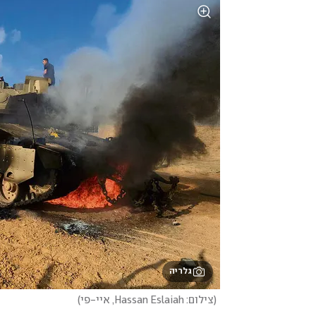
גלריה
(
צילום: Hassan Eslaiah, איי-פי
)