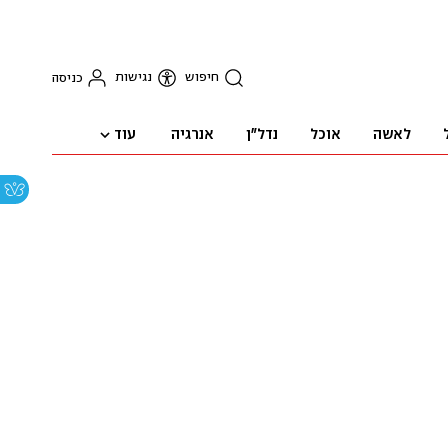
חיפוש
נגישות
כניסה
עוד
לאשה
אוכל
נדל"ן
אנרגיה