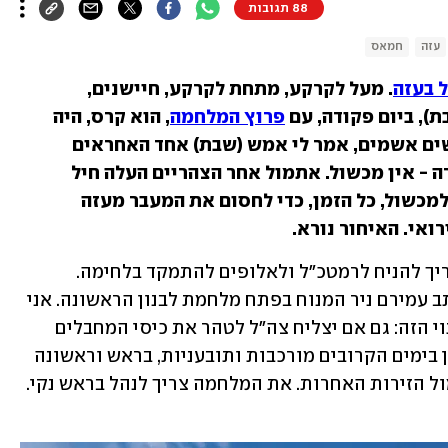
88 תגובות
עזה
חמאס
 בעזה
. מעל לקרקע, מתחת לקרקע, חיישנים, 
), ביום פקודה, עם 
פרוץ המלחמה
, הוא קרס, היה 
לחומה של נייר. לא המכשול אשם; האנשים אשמים, אמר לי אמש (שבת) אחד האחראים 
להקמתו. כשאין מי שצופה ואין מי שיורה - אין מכשול. אתמול אחר הצהריים העלה חיל 
האוויר 40 כלי טיס מסוגים שונים מעל למכשול, כל הזמן, כדי לחסום את המעבר מעזה 
ואי. האיחור נורא.
בצה"ל מבקשים להניח כרגע למחדלים. צריך להניח לרמטכ"ל ולאלופים להתמקד בלחימה. 
החקירות יבואו אחר כך. "שקט, יורים", כתב עמירם ניר המנוח בפתח מלחמת לבנון הראשונה. אני 
חושב שיש הרבה צדק בטענה הזאת בעיתוי הזה: גם אם יצליח צה"ל לטהר את כיסי המחבלים 
ביישובי עוטף עזה, המשימות שיידרש להן בימים הקרובים מורכבות ותובעניות, בראש וראשונה 
בעיית החטופים בעזה ובעיית ההרתעה מול הזירות האחרות. את המלחמה צריך לנהל בראש נקי. 