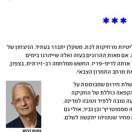
לאירוע בעזה יש משמעויות מדיניות ופוליטיות מרחיקות לכת. משקלן יתברר בעתיד. הניצחון של 
חמאס הוא בשורה רעה לעסקה הסעודית. אם מאות ההרוגים בעזה ואלה שייהרגו בימים 
הקרובים לא ימיתו את העסקה, הן יכניסו אותה לדיפ-פריז. החשש ממלחמה רב-זירתית, בצפון, 
את מרחב התמרון הצבאי.
יאיר לפיד הציע אמש לנתניהו להקים ממשלת חירום שמבוססת על 
הליכוד, יש עתיד והמחנה הממלכתי ועל הקפאה כוללת של החקיקה 
מבית היוצר של הממשלה הנוכחית. ההצעה טובה ללפיד וטובה למדינה. 
ספק אם נתניהו יכול לקבל אותה: הפרידה מסמוטריץ' ובן גביר, אולי גם 
מיריב לוין וחלק גדול מסיעת הליכוד, היא מחיר שנתניהו יתקשה לשלם. 
נחום ברנע