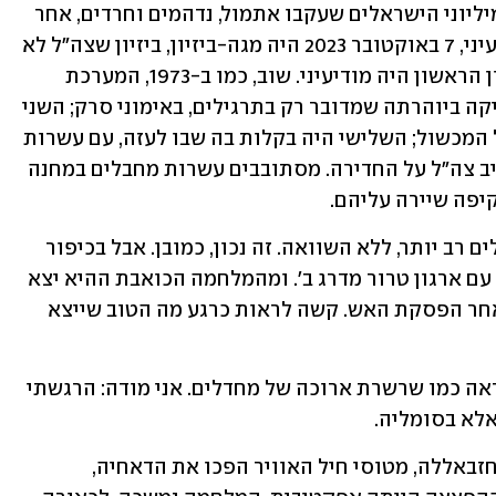
אבל הפטור שניתן לחיילים לא כולל את מיליוני הישראלים שעקבו אתמול, נדהמים וחרדים, אחר 
מלחמה שאיש לא הכין אותם לקראתה. בעיני, 7 באוקטובר 2023 היה מגה-ביזיון, ביזיון שצה"ל לא 
ידע כמוהו בכל שנותיו. אני אסביר: הביזיון הראשון היה מודיעיני. שוב, כמו ב-1973, המערכת 
ראתה את כל הסימנים המעידים אבל הסיקה ביוהרתה שמדובר רק בתרגילים, באימוני סרק; השני 
היה בקלות שבה דילגו מחבלי החמאס על המכשול; השלישי היה בקלות בה שבו לעזה, עם עשרות 
בני ערובה; הרביעי הוא האיטיות שבה הגיב צה"ל על החדירה. מסתובבים עשרות מחבלים במחנה 
יפה שיירה עליהם.
תאמרו: מחדל יום כיפור עלה במספר חללים רב יותר, ללא השוואה. זה נכון, כמובן. אבל בכיפור 
73' התעמתנו עם הגדול בצבאות ערב, לא עם ארגון טרור מדרג ב'. ומהמלחמה הכואבת ההיא יצא 
שלום שמחזיק מעמד על היום, 50 שנה לאחר הפסקת האש. קשה לראות כרגע מה הטוב שייצא 
מעבר לפרטים, הייתה התדהמה ממה שנראה כמו שרשרת ארוכה של מחדלים. אני מודה: הרגשתי 
אלא בסומליה.
ב-2006, לאחר חטיפת שני החיילים בידי חזבאללה, מטוסי חיל האוויר הפכו את הדאחיה, 