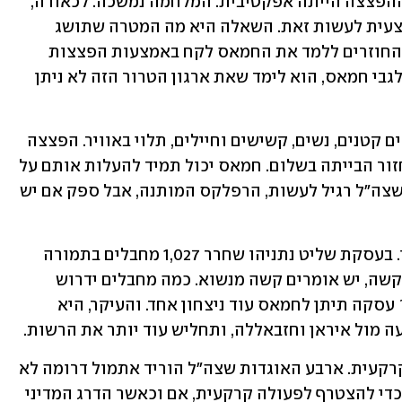
השכונה השיעית בביירות, לעיי חורבות. ההפצצה הייתה אפקטיבית. המלחמה נמשכה. לכאורה, 
מתבקשת מכה דומה בעזה: אין מניעה מבצעית לעשות זאת. השאלה היא מה המטרה שתושג 
מהפצצת שטח בעזה. עייפנו מהניסיונות החוזרים ללמד את החמאס לקח באמצעות הפצצות 
מהאוויר. אם האירוע אתמול לימד משהו לגבי חמאס, הוא לימד שאת ארגון הטרור הזה לא ניתן 
והעיקר, גורלם של עשרות בני ערובה, ילדים קטנים, נשים, קשישים וחיילים, תלוי באוויר. הפצצה 
מאסיבית לא תשפר את הסיכוי שלהם לחזור הבייתה בשלום. חמאס יכול תמיד להעלות אותם על 
הגגות, כמגן חי. בקיצור: הפצצה היא מה שצה"ל רגיל לעשות, הרפלקס המותנה, אבל ספק אם יש 
האופציה השנייה היא לבחור במשא ומתן. בעסקת שליט נתניהו שחרר 1,027 מחבלים בתמורה 
לחייל שבוי אחד. המחיר בטרור חוזר היה קשה, יש אומרים קשה מנשוא. כמה מחבלים ידרוש 
חמאס לשחרר בתמורה לעשרות שבויים? עסקה תיתן לחמאס עוד ניצחון אחד. והעיקר, היא 
 מול איראן וחזבאללה, ותחליש עוד יותר את הרשות.
האופציה השלישית היא לצאת לפעולה קרקעית. ארבע האוגדות שצה"ל הוריד אתמול דרומה לא 
יצאו להגן על יישובי עוטף עזה - הן יצאו כדי להצטרף לפעולה קרקעית, אם וכאשר הדרג המדיני 