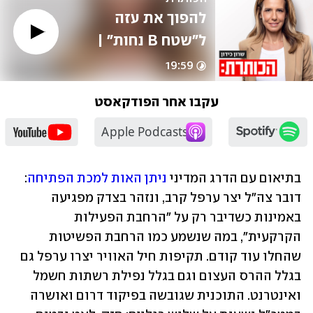
להפוך את עזה 
ל"שטח B נחות" | 
היום שאחרי 
19:59
המלחמה עפ"י יעקב 
עקבו אחר הפודקאסט
נגל
בתיאום עם הדרג המדיני 
ניתן האות למכת הפתיחה
: 
דובר צה"ל יצר ערפל קרב, ונזהר בצדק מפגיעה 
באמינות כשדיבר רק על "הרחבת הפעילות 
הקרקעית", במה שנשמע כמו הרחבת הפשיטות 
שהחלו עוד קודם. תקיפות חיל האוויר יצרו ערפל גם 
בגלל ההרס העצום וגם בגלל נפילת רשתות חשמל 
ואינטרנט. התוכנית שגובשה בפיקוד דרום ואושרה 