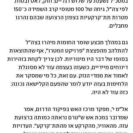
במטכ"ל נשענת על שלוש רגליים: חזק, לאט ובטוח. 
לפי צה"ל, גיחה של 100 מטוסי קרב השמידה כ־150 
מטרות תת־קרקעיות בצפון הרצועה שבהם נהרגו 
מחבלים. 
גם במהלך מבצע שומר החומות מיהרו בצה"ל 
להתלהב מהפצצת "פרויקט המטרו", אף שהתוצאות 
בסופו של דבר היו מינוריות. לכן צריך לקחת בזהירות 
דיווחים מיידיים, כשעזה בעצמה עוד לא מסוגלת 
לאמוד את ממדי הנזק. עם זאת, כל מי שמסקר את 
הלחימות בעזה יודע לומר שהפעם הקלישאה נכונה: 
כזה עוד לא היה. 
אל"מ י', מפקד מרכז האש בפיקוד הדרום, אמר 
שמדובר במכת אש ש"טרם נראתה כמותה ברצועת 
עזה. מהאוויר, מהקרקע או מהתת־קרקע". העדויות 