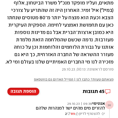
מתאים, ועליו מופקד מנכ"ל משרד הביטחון, אלוף 
(במיל') איל זמיר. האחרון היה זה שהתריע על צורכי 
הצבא וכעת הוא מנצח על יותר מ־80 מטוסים שנחתו 
כאן עם תחמושת ואמצעי לחימה. הספקית העיקרית 
היא כמובן ארצות־הברית אבל גם מדינות נוספות 
מעורבות. נדמה שכשם שהמלחמה הזאת מלמדת 
אותנו על גבורת הלוחמים והלוחמות וכן על כוחה 
מעורר ההשראה של החברה האזרחית, כך היא גם 
מזכירה לנו מי החברים האמיתיים שלנו בעולם ומי לא.
פורסם לראשונה: 00:13, 29.10.23
מצאתם טעות? כתבו לנו | המייל האדום גם בווטסאפ
45
תגובות
הוספת תגובה
אנונימי
09:38 | 29.10.23
אנ
להזרים מים מהים ישר למנהרות שלהם
להצטרף לדיון
89
2