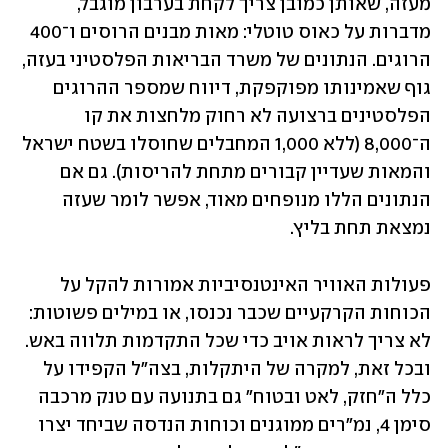
מעזה, שאותן כמובן צריך לקחת בערבון מוגבל, 
מדברות על כאוס טוטלי: מאות מבנים הרוסים ו־400 
הרוגים. הנתונים של משרד הבריאות הפלסטיני בעזה, 
גוף שאמינותו מפוקפקת, דיווח שמספר ההרוגים 
הפלסטינים ברצועה לא רחוק מלחצות את קו 
ה־8,000 (ללא 1,000 המחבלים שחוסלו בשטח ישראל 
והמאות שעדיין קבורים מתחת להריסות). גם אם 
הנתונים הללו מנופחים מאוד, אפשר לומר שעזה 
נמצאת תחת בליץ. 
פעולות האוויר האינטנסיביות אמורות להקל על 
הכוחות הקרקעיים שכבר נכנסו, או במילים פשוטות: 
לא צריך לראות אויב כדי שכל התקדמות תלווה באש. 
ובכל זאת, למקרה של היתקלות, בצה"ל הקפידו על 
כלל ה"חזק, לאט ובטוח" גם בתנועה עם טנק מרכבה 
סימן 4, נמ"רים ממוגנים וכוחות הנדסה שביחד יצרו 