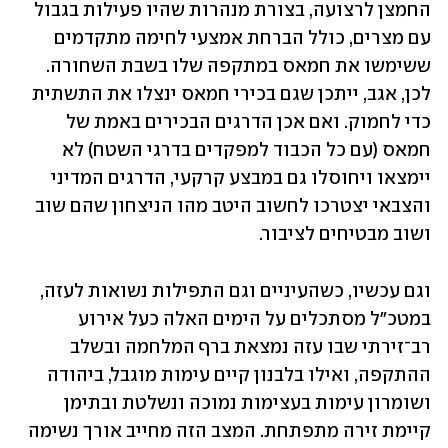
החמצן לרצועה, בצורת מנהרות שהיו פעילות בגבול 
עם מצרים, כולל הברחת אמצעי לחימה מתקדמים 
ששימשו את חמאס במתקפה שלו בשבת השחורה. 
לכן, אגב, ייתכן שגם בכירי חמאס ינצלו את התשתית 
כדי לחמוק. ואם אכן הדרגים הבכירים באמת של 
חמאס (עם כל הכבוד למפקדים בדרגי השטח) לא 
יימצאו ויחוסלו גם במבצע קרקעי, הדרגים המדיני 
והצבאי יצטרכו לחשוב היטב מהו הניצחון שהם שוב 
ושוב מבטיחים לציבור. 
וגם עכשיו, כשהעיניים וגם התפילות נשואות לעזה, 
במטכ"ל מסתכלים על הימים האלה כעל אירוע 
רב־זירתי שבו עזה נמצאת ברף המלחמה ובשלב 
ההתקפה, ואילו בלבנון קיים עימות מוגבל, ביהודה 
ושומרון עימות בעצימות נמוכה ונשלטת ובתימן 
קיימת זירה מתפתחת. המצב הזה מחייב אורך נשימה 