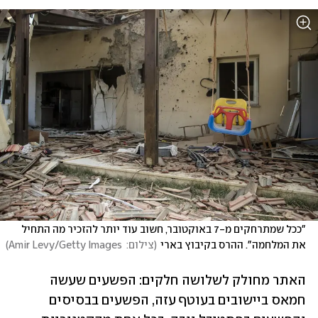
"ככל שמתרחקים מ-7 באוקטובר, חשוב עוד יותר להזכיר מה התחיל 
את המלחמה". ההרס בקיבוץ בארי
(
צילום:  Amir Levy/Getty Images
)
האתר מחולק לשלושה חלקים: הפשעים שעשה 
חמאס ביישובים בעוטף עזה, הפשעים בבסיסים 