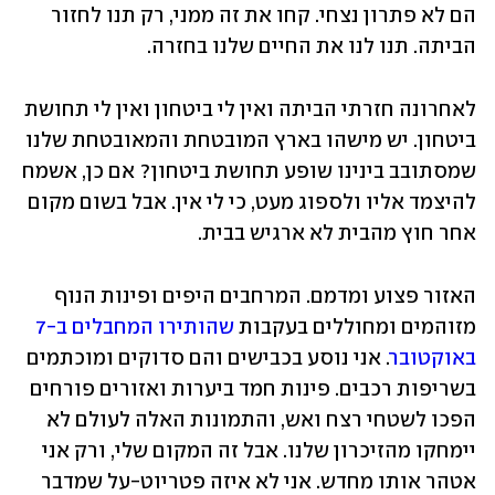
הם לא פתרון נצחי. קחו את זה ממני, רק תנו לחזור 
הביתה. תנו לנו את החיים שלנו בחזרה.
לאחרונה חזרתי הביתה ואין לי ביטחון ואין לי תחושת 
ביטחון. יש מישהו בארץ המובטחת והמאובטחת שלנו 
שמסתובב בינינו שופע תחושת ביטחון? אם כן, אשמח 
להיצמד אליו ולספוג מעט, כי לי אין. אבל בשום מקום 
אחר חוץ מהבית לא ארגיש בבית.
האזור פצוע ומדמם. המרחבים היפים ופינות הנוף 
מזוהמים ומחוללים בעקבות 
שהותירו המחבלים ב-7 
באוקטובר
. אני נוסע בכבישים והם סדוקים ומוכתמים 
בשריפות רכבים. פינות חמד ביערות ואזורים פורחים 
הפכו לשטחי רצח ואש, והתמונות האלה לעולם לא 
יימחקו מהזיכרון שלנו. אבל זה המקום שלי, ורק אני 
אטהר אותו מחדש. אני לא איזה פטריוט-על שמדבר 