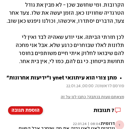
הקרובות. ומי שחושב שכן - לא מבין את גודל 
הטרגדיה שחווינו כאן. הזמן יעשה את שלו. צעד אחר 
צעד, הדברים יסתדרו, איכשהו, וכולנו ניפגש כאן שוב. 
לכן חזרתי הביתה. אני יודע שאהיה לבד ואין לי 
תלונות לאלו שבוחרים כרגע שלא. אבל אני מחכה 
להם שיבואו לחלוק איתי חיים משותפים בחוסר 
תחושת ביטחון. כי גם להם, כמו לי, אין בית אחר.
מתן צורי הוא עיתונאי ynet ו"ידיעות אחרונות"
פורסם לראשונה: 00:00, 22.01.24
מצאתם טעות בכתבה? כתבו לנו על זה
7
תגובות
הוספת תגובה
דרומית
08:04 | 22.01.24
ד
גיבורים.לאט לאט נבנה את מה שנחרב אבל הפעם