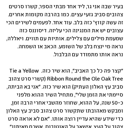
בעיר שבה אני גר, ליד אחד מבתי הספר, קשרו סרטים 
צהובים סביב גזעי עצים. כמו בהרבה מקומות אחרים. 
זה עשה קווץ' כזה בלב. עוד אחד. לפעמים לשירים הכי 
עצובים יש את המנגינה הכי עליזה. דיסוננס כזה 
שמעמת מילים עם צלילים. אותיות עם תווים. ויאללה, 
נראה מי ינצח בלב של השומע. הכאב או השמחה. 
נראה אותו מתמודד עם הבלבול.
"קצר פה כל כך האביב", הוא שיר כזה. Tie a Yellow 
Ribbon Round the Ole Oak Tree (קשרי סרט צהוב 
סביב עץ האלון העתיק) הוא שיר כזה. "אני בא הביתה, 
סיימתי את הזמן שלי", מתחיל השיר ההוא מלפני 
כ-50 שנה, על ההוא, שחוזר מהשבי אחרי הרבה זמן, 
ומבקש מאהובתו שתקשור סרט צהוב סביב עץ האלון 
כדי שידע שהיא עדיין רוצה אותו. "אם לא אראה סרט 
צהוב על העץ, אישאר על האוטובוס, אשכח מאיתנו", 