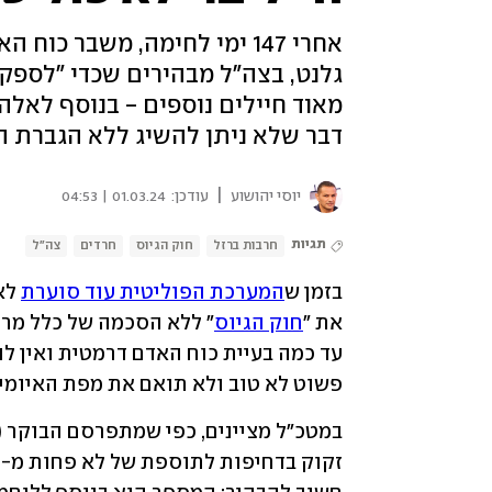
אחרי 147 ימי לחימה, משבר 
גלנט, בצה"ל מבהירים שכדי "לספק
מאוד חיילים נוספים - בנוסף לאלה
דבר שלא ניתן להשיג ללא הגברת השו
|
יוסי יהושוע
עודכן:
01.03.24 | 04:53
תגיות
חרבות ברזל
חוק הגיוס
חרדים
צה"ל
בזמן ש
המערכת הפוליטית עוד סוערת
 לא
את "
חוק הגיוס
פשוט לא טוב ולא תואם את מפת האיומים