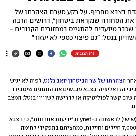
כוח האדם בצבא מחריף. על רקע סערת הצהרתו של
 את הסחורה שנקראת ביטחון", דרושים הרבה
 שכבר מיועדים להתגייס במחזורים הקרובים -
ויון בנטל: "גם פיצוי כספי לא יעזור"
343 תגובות
חר 
הצהרתו של שר הביטחון יואב גלנט
, לפיה לא יגיש 
" ללא הסכמה של כלל מרכיבי הקואליציה, בצבא מגבשים את הנתונים שיסבירו 
עד כמה בעיית כוח האדם דרמטית ואין לה שום קשר לפוליטיקה או לדרישה לשוויון בנטל: המצב 
. 
במטכ"ל מציינים, כפי שמתפרסם הבוקר (שישי) לראשונה ב-ynet וב"ידיעות אחרונות", כי הצבא 
זקוק בדחיפות לתוספת של לא פחות מ-7,000 חיילים וחיילות, כמחציתם בתפקידי לחימה. 