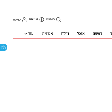
חיפוש
נגישות
כניסה
עוד
ל
לאשה
אוכל
נדל"ן
אנרגיה