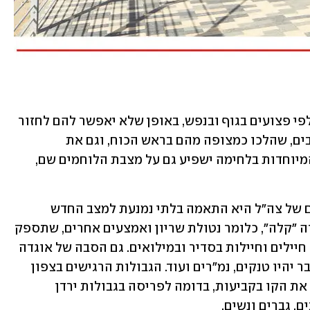
כ-582 חיילים נפלו בקרבות וישנם עוד אלפי פצועים בגוף ובנפש, באופן שלא יאפשר להם לחזור 
לתפקידיהם. בקרבות נפלו גם מפקדים רבים, שהלכו כמצופה מהם בראש הכוח, וגם את 
מחליפיהם יש להכשיר. שיתוף היחידות המיוחדות בלחימה ישפיע גם על מצבת הלוחמים שם, 
הסיבה השנייה והחשובה מאחורי הצרכים של צה"ל היא התאמה בלתי נמנעת למצב החדש 
שנוצר. בין השאר, קיים תכנון להקים אוגדה "קלה", כלומר נטולת שריון ואמצעים אחרים, שתספק 
מענה מהיר לאיומים ותורכב מתמהיל של חיילים וחיילות בסדיר ובמילואים. גם הסבה של אוגדה 
"קלה" ל"כבדה" נמצאת בתהליכים, ובה כבר יהיו טנקים, נמ"רים ועוד. הגבולות הרגישים בצפון 
ובדרום מחייבים עוד שני גדודים שיחזיקו את הקו בקביעות, בדומה לפריסה בגבולות ירדן 
ם, גברים ונשים.