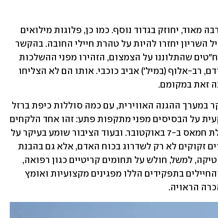
חיל ההנדסה, שתרומתו להצלחות בעזה רבה מאוד, יחוזק בגדוד נוסף. כמו כן, פלוגות מילואים 
שהחליפו פלוגות סדירות בכל חטיבה בחיל השריון יחזרו להיות על טהרת חיילי החובה. בהקשר 
הזה אין מנוס מלהזכיר שבזמן אמת היו מח"טים שהתלוננו על הצמצום, הזהירו מפני ההשלכות 
שלו ואף הגיעו לעימות עם הרמטכ"ל הקודם, רב-אלוף (במיל') אביב כוכבי. אותו הם לא הצליחו 
זאת במקומם.  
גם בחיל האוויר נערכים להתרחבות, בעיקר במערך ההגנה האווירית, עם כמה סוללות כיפת ברזל 
חדשות. לצד זאת תחוזק גם ההגנה הקרקעית על הבסיסים מפני מתקפות פתע: זהו אחד הלקחים 
מהבנת ההיקף, העומק והתעוזה של פעולת חמאס ב-7 באוקטובר. ובעוד הציבור שומע בעיקר על 
צורכי המערך הלוחם, גם המערכים האחרים זקוקים לא רק לשדרוג בכוח האדם, אלא גם בהבנת 
התפקיד שלהם בשדה הקרב. אגף הלוגיסטיקה, למשל, חולש על תחומים קריטיים כגון רפואה, 
אוכל, ניידות, חימוש ואחזקה. המפקדים והחיילים בתפקידים הללו מפגינים מקצועיות ואומץ 
כרה הראויה. 