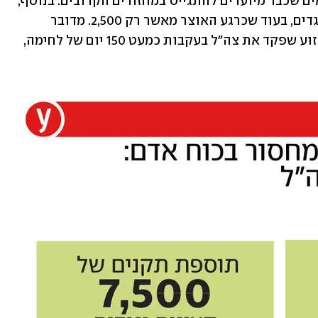
חשוב להבהיר: המספר הוא בנוסף ללוחמים שכבר מיועדים להתגייס במחזורים הקרובים. בנוסף, 
הצבא דורש תקנים לעוד 7,500 קצינים ונגדים, בעוד שכרגע האוצר מאשר רק 2,500. מדובר 
במספרים חסרי תקדים, המעידים על הזעזוע שפקד את צה"ל בעקבות כמעט 150 יום של לחימה, 