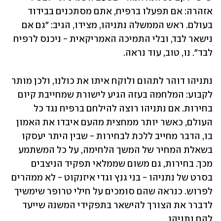
אזהרה: אם תפעלו ברפיח, אתם מסתכנים בבידוד 
בעולם. ראש הממשלה נתניהו, מצידו, הגיב: "גם אם 
נישאר לבד, ובלי התמיכה האמריקאית - ניכנס לרפיח 
לבד". נו, טוב, עוד נראה. 
נתניהו דוהר לתהום ולוקח איתו את כולנו, ולכן מותר 
לקבוע: המלחמה בעזה הגיע לישורת שמחייבת קיום 
בחירות. אם נתניהו רוצה להילחם ברפיח נגד כל 
העולם, כאשר יותר ממחצית מהעם איבדו את האמון 
בו, הדבר מחייב ללכת לבחירות - שבין היתר יעסקו 
בשאלת המחיר של המשך הלחימה, על כל המשתמע 
מכך. בחירות, גם משום שממלאי תפקיד הניצבים 
בסרט של נתניהו - בני גנץ וגדי איזנקוט - לא ממהרים 
לפרוש. כנראה שהם סומכים על חילי טרופר שימשיך 
לדברר את הצורך להישאר בתפקידי המשנה שייעד 
להם נתניהו.