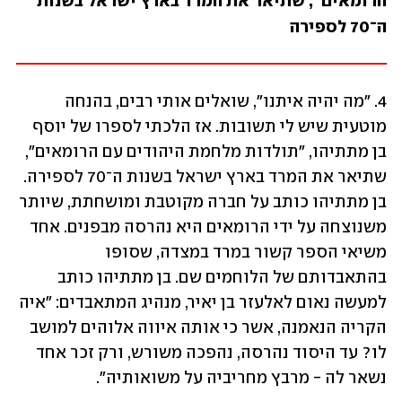
הרומאים", שתיאר את המרד בארץ ישראל בשנות 
ה־70 לספירה
4. "מה יהיה איתנו", שואלים אותי רבים, בהנחה 
מוטעית שיש לי תשובות. אז הלכתי לספרו של יוסף 
בן מתתיהו, "תולדות מלחמת היהודים עם הרומאים", 
שתיאר את המרד בארץ ישראל בשנות ה־70 לספירה. 
בן מתתיהו כותב על חברה מקוטבת ומושחתת, שיותר 
משנוצחה על ידי הרומאים היא נהרסה מבפנים. אחד 
משיאי הספר קשור במרד במצדה, שסופו 
בהתאבדותם של הלוחמים שם. בן מתתיהו כותב 
למעשה נאום לאלעזר בן יאיר, מנהיג המתאבדים: "איה 
הקריה הנאמנה, אשר כי אותה איווה אלוהים למושב 
לו? עד היסוד נהרסה, נהפכה משורש, ורק זכר אחד 
נשאר לה - מרבץ מחריביה על משואותיה". 