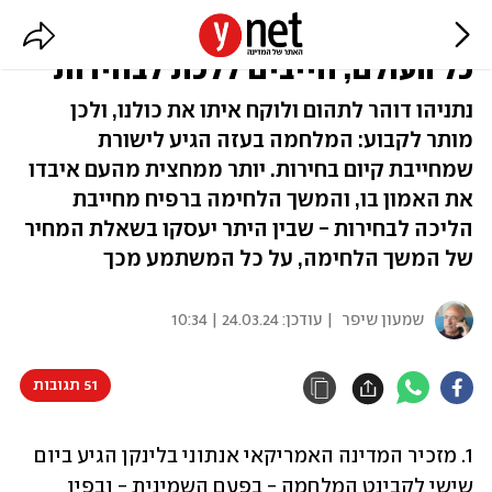
אם נתניהו רוצה להילחם ברפיח נגד
כל העולם, חייבים ללכת לבחירות
נתניהו דוהר לתהום ולוקח איתו את כולנו, ולכן
מותר לקבוע: המלחמה בעזה הגיע לישורת
שמחייבת קיום בחירות. יותר ממחצית מהעם איבדו
את האמון בו, והמשך הלחימה ברפיח מחייבת
הליכה לבחירות - שבין היתר יעסקו בשאלת המחיר
של המשך הלחימה, על כל המשתמע מכך
שמעון שיפר
| עודכן:
24.03.24 | 10:34
51 תגובות
1. מזכיר המדינה האמריקאי אנתוני בלינקן הגיע ביום 
שישי לקבינט המלחמה - בפעם השמינית - ובפיו 