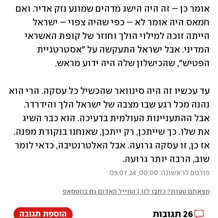
אומר כן – זה היה הישג מדהים שמונע נזק אדיר. ואם 
חמאס היה אומר לא – כפי שהיה צפוי – ישראל 
הייתה זוכה למילוי הולך וחוזר של קופת האשראי 
המדיני. אבל ישראל התעקשה על "אסטרטגיית 
הפטיש", שהכישלון שלה היה ידוע מראש. 
עד עכשיו זה היה סינוואר שהכשיל כל עסקה. הרי הוא 
נהנה מכל רגע שבו מצבה של ישראל הלך והידרדר. 
אבל ההתעניינות העולמית בדעיכה. הוא כבר השיג 
את שלו. כך שייתכן, רק ייתכן, שאנחנו בנקודת מפנה. 
אז כן, זו עסקה גרועה. אבל האלטרנטיבה, כדאי לומר 
שוב, הרבה יותר גרועה. 
פורסם לראשונה: 00:00, 09.07.24
מצאתם טעות? כתבו לנו | המייל האדום גם בווטסאפ
26
תגובות
הוספת תגובה