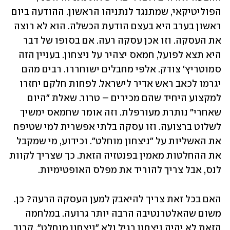
הפוליטיקאי, שמתנגד לנתניהו הראשון. ההודעה ביום 
ראשון בערב היא בעצם הודעת הכשלה. הוא לא רוצה 
את העסקה. וזו אכן עסקה רעה. אם בסופו של דבר 
היא תצא לפועל, חמאס יצהיר על ניצחון. בעניין הזה 
סמוטריץ' צודק. אלפי מחבלים ישוחררו. רבים מהם 
יגרמו לכאב ראש אדיר לישראל. לפחות חלקם יחזרו 
למקצוע היחיד שהם מכירים – טרור. שאלת "היום 
שאחרי" נותרת מעורפלת. וזה אומר שחמאס ימשיך 
לשלוט ברצועה. וזו עסקה בלתי אפשרית למי שטיפח 
את האשליות על "ניצחון מוחלט". וכידוע, מי שמקבל 
את ההחלטות מאמין בפנטזיה הזאת. כך שצריך לקוות 
לנס, אבל צריך להוריד את מפלס האופטימיות. 
האם בכל זאת צריך להיאבק למען העסקה הרעה? כן. 
משום שהאלטרנטיבה הרבה יותר גרועה. במלחמה 
הזאת לא יהיה ניצחון רגיל ולא "ניצחון מוחלט". קרוב 