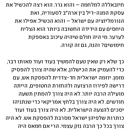
חיזבאללה למלחמה – והוא גרר. הוא רצה להכשיל את 
עסקת המגה-דיל בין ארה"ב לסעודיה, ואת 
הנורמליזציה עם ישראל – והוא הכשיל. אפילו את 
היחסים עם הידידה החשובה ביותר הוא הצליח 
לערער. מי היה חולם שיהיה עיכוב באספקת 
חימושים? והנה, גם זה קורה. 
כך שלא רק שאין טעם להמשיך בעוד ועוד מאותו דבר, 
כדי להעמיק את הכישלון, אלא שהיה צורך להפסיק 
מזמן. יוזמה ישראלית חד-צדדית להפסקת אש, עם 
דרישה לפירוז הרצועה ולהחזרת החטופים, הייתה 
מועילה הרבה יותר. לא היה צורך להמתין תשעה 
חודשים. לא היה צורך בלחץ אמריקאי כדי שנתניהו 
יסכים להצעה הישראלית. לא היה צורך בעוד ועוד 
כותרות שלפיהן ישראל מסרבת להפסקת אש. לא היה 
צורך בכל כך הרבה נזק עצמי. הרי אם חמאס היה 