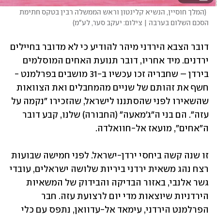
(
המלך חוסיין, הנשיא קלינטון וראש הממשלה רבין בטקס חתימת 
הסכם השלום בערבה | צילום: יעקב סער, לע"מ
)
דובר הצבא הירדני מיהר להודיע כי לא מדובר בחיילים 
ירדנים. מיד אחריו, דובר תנועת האחים המוסלמים 
בירדן – שחבריה זכו עכשיו ב-31 מושבים בפרלמנט - 
חשף את זהותם של שניים מהמחבלים ואת הצוואות 
שהשאירו לפני שהסתננו לישראל, שהזכירו "נקמה על 
עזה". הם בני ה"ג'מאעה" (החבורה) שלנו, קבע דובר 
ה"אחים", מועאז אל-חוואלדה.
זו שנה קשה ביחסי ירדן-ישראל. לפני חמישה שבועות 
רצח נהג משאית ירדני ביריות שלושה ישראלים, עובדי 
גשר אלנבי, באזור הבדיקה והבידוק של המשאיות 
הירדניות שיוצאות מדי יום לרצועת עזה. חבר 
הפרלמנט הירדני, עימאד אל-עדוואן, נתפס עם כלי 