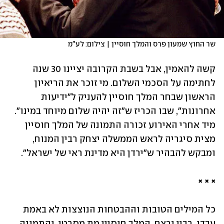
שר החוץ שמעון פרס והמלך חוסיין | צילום: לע"מ
קשה להאמין, אבל בשבת הקרובה יציינו 30 שנה 
לחתימה על הסכמי השלום. מי זוכר את הריאיון 
הראשון שבחר המלך חוסיין להעניק ל"ידיעות 
אחרונות", שבו הכריז ש"זה יהיה שלום מיוחד במינו". 
מיד אחרי האירוע זכורה התמונה של המלך חוסיין 
מצית סיגריה לראש הממשלה יצחק רבין המנוח, 
ומבקש להבהיר ש"ירדן היא מדינת ראי של ישראל".
× × ×
כל המילים הטובות וההבטחות הנוצצות לא באמת 
עבדו. רבין נרצח, המלך חוסיין מת מסרטן, והתמונה 