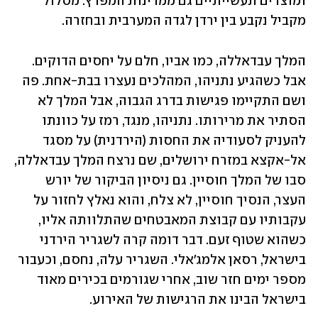
ומוצרים תעשייתיים גם ממדינות המפרץ. מסלול 
מקביל נקבע בין ירדן לגדה המערבית ובחזרה.
המלך עבדאללה, כמו אביו, חלם על יחסים הדוקים. 
אבל כשהגיע נתניהו, המהלכים נעצרו בבת-אחת. פה 
ושם התקיימו פגישות בדרג הגבוה, אבל המלך לא 
הסתיר את מרירותו. נתניהו, מנגד, רמז על כוונתו 
להעניק לסעודיה את החסות (הירדנית) על מסגד 
אל-אקצא במזרח ירושלים, שם נרצח המלך עבדאללה, 
סבו של המלך חוסיין. גם ניסיון הביקור של יורש 
העצר, הנסיך חוסיין, לא צלח, והוא נאלץ לחזור על 
עקבותיו עם קבוצת המאבטחים שהתלוותה אליו, 
כשהוא שטוף זעם. דבר דומה קרה לשגריר הירדני 
בישראל, רסאן אלמג'אלי. השגריר עלה, נחסם, וכעבור 
מספר ימים חזר שוב, אחרי שגורמים בכירים מאוד 
בישראל הבינו את הרגישות של האירוע.