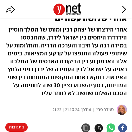
שלום עם גבולות: ההסכם עם ירדן,
אחרי שלושה עשורים
אחרי הירצחו של יצחק רבין ומותו של המלך חוסיין
הידרדרו היחסים בין ישראל לירדן, שהתבססו
במידה רבה על חיבה והערכה הדדית, והחלומות על
שיתופי פעולה התנפצו על קרקע המציאות. בימים
אלה הארמון נע בין הביקורת הארסית של המלכה
ראניה על ישראל לבין העמידה של ירדן בפני הלחץ
האיראני. דווקא באחת התקופות המתוחות בין שתי
המדינות, בסוף השבוע נציין 30 שנה לחתימה על
הסכם השלום שחשוב לא לוותר עליו
סמדר פרי
| עודכן:
21.10.24 | 21:22
3 תגובות