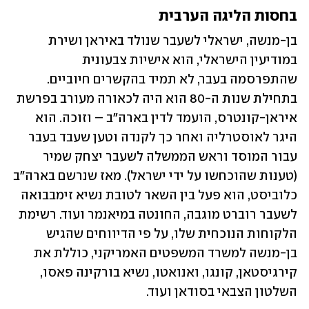
בחסות הליגה הערבית
בן-מנשה, ישראלי לשעבר שנולד באיראן ושירת 
במודיעין הישראלי, הוא אישיות צבעונית 
שהתפרסמה בעבר, לא תמיד בהקשרים חיוביים. 
בתחילת שנות ה-80 הוא היה לכאורה מעורב בפרשת 
איראן-קונטרס, הועמד לדין בארה"ב – וזוכה. הוא 
היגר לאוסטרליה ואחר כך לקנדה וטען שעבד בעבר 
עבור המוסד וראש הממשלה לשעבר יצחק שמיר 
(טענות שהוכחשו על ידי ישראל). מאז שנרשם בארה"ב 
כלוביסט, הוא פעל בין השאר לטובת נשיא זימבבואה 
לשעבר רוברט מוגבה, החונטה במיאנמר ועוד. רשימת 
הלקוחות הנוכחית שלו, על פי הדיווחים שהגיש 
בן-מנשה למשרד המשפטים האמריקני, כוללת את 
קירגיסטאן, קונגו, ואנואטו, נשיא בורקינה פאסו, 
השלטון הצבאי בסודאן ועוד.