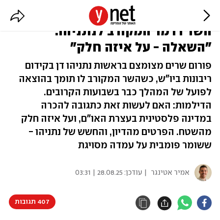
הדיון הסגור על הריבונות, ועמדת
השר דרמר המקורב לנתניהו:
"השאלה - על איזה חלק"
פורום שרים מצומצם בראשות נתניהו דן בקידום
ריבונות ביו"ש, כשהשר המקורב לו תומך בהוצאה
לפועל של המהלך כבר בשבועות הקרובים.
הדילמות: האם לעשות זאת כתגובה להכרה
במדינה פלסטינית בעצרת האו"ם, ועל איזה חלק
מהשטח. הפרטים מהדיון, והחשש של נתניהו -
ששומר פומבית על עמדה מסויגת
אמיר אטינגר
| עודכן:
28.08.25 | 03:31
407 תגובות