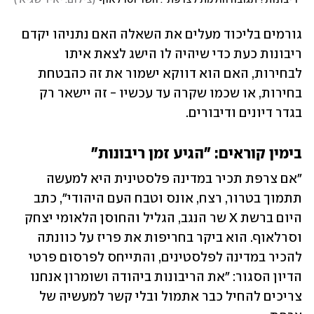
"ריבונות? תגובה הולמת לצרפת". השר וסרלאוף
(
צילום: יאיר שגיא 
)
גורמים בליכוד מעלים את השאלה האם נתניהו יקדם 
ריבונות כעת כדי שיהיה לו הישג לצאת איתו 
לבחירות, האם הוא דווקא ישמור את זה כהבטחת 
בחירות, או שכמו שקרה עד עכשיו - זה יישאר רק 
בגדר דיונים ודיבורים.
בימין קוראים: "הגיע זמן ריבונות"
"אם צרפת תכיר במדינה פלסטינית היא למעשה 
תתמוך בטרור, רצח, אונס וטבח העם היהודי", כתב 
היום ברשת X שר הנגב, הגליל והחוסן הלאומי יצחק 
וסרלאוף. הוא ביקר בחריפות את פריז על כוונתה 
להכיר במדינה לפלסטינים, והתייחס לפרסום פרטי 
הדיון הסגור: "את הריבונות ביהודה ושומרון אנחנו 
צריכים להחיל כבר אתמול ובלי קשר למעשיה של 