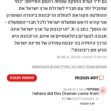
גם יו"ר ועדת החוקה שמחה רוטמן התייחס: "כמי 
שהוביל יחד עם חבריי לשדולת ארץ ישראל את 
ההחלטה הקוראת להחלת הריבונות ביהודה ושומרון 
אני קורא לראש ממשלת ישראל ולכל חברי הממשלה - 
זה הזמן", כתב ב-X. "הריבונות על ארץ ישראל אינה 
תגובה לצעדים בינלאומיים או איום. הריבונות היא 
הדרך היחידה בה יובטח עתידה של מדינת ישראל. 
הגיע זמן ריבונות!".
פורסם לראשונה: 00:00, 28.08.25
מצאתם טעות? כתבו לנו | המייל האדום גם בווטסאפ
407
תגובות
הוספת תגובה
אנונימי
04:31 | 28.08.25
אנ
where did this Dremer come from?
להצטרף לדיון
39
1
5
תגובות