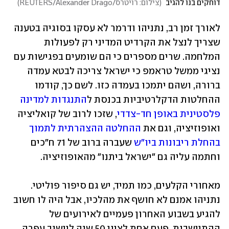
דוחקים בנו להגיב 
(
צילום: רויטרס/REUTERS/Alexander Drago
)
לאורך זמן רב, נתניהו ודרמר לא עסקו בסוגיה בטענה 
שצריך לנצל את הקרדיט המדיני רק לפעולות 
המלחמה. שרים מספרים כי הם שומעים בפגישות עם 
נציגי ממשל טראמפ כי ישראל צריכה לבטא עמדה 
ברורה, ושהם יתמכו בעמדה כזו. לשם כך, קודמו 
ההחלטות הדקלרטיביות בכנסת ל
התנגדות למדינה 
פלסטינית באופן חד-צדדי
, שזכו לרוב של קואליציה 
ואופוזיציה, וגם את 
ההחלטה ההצהרתית לתמוך 
בהחלת ריבונות ביו"ש
 שעברה ברוב של 71 ח"כים 
וחתמה עליה גם "ישראל ביתנו" מהאופוזיציה.
מאחורי הקלעים, כמו תמיד, יש גם סיפור פוליטי. 
נתניהו אמנם לא חושף את מהלכיו, אבל היה לו חשוב 
להגיע בשבוע האחרון פעמיים לאירועים של 
ההתיישבות. פעם אחת לציון 50 שנה ליישוב עפרה, 