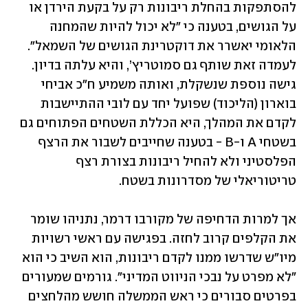
להסתפקות בהחלת ריבונות רק על בקעת הירדן או 
על הגושים, בטענה כי "לא יכול להיות שהמחנה 
הלאומי יאשרר את דוקטרינת הגושים של השמאל". 
לעמדה זאת שותף גם סמוטריץ’, והיא עלתה בדיון. 
גישה נוספת שנשקלת, ואותה משמיע ח"כ אביחי 
בוארון (הליכוד) שפועל יחד עם לובי ההתיישבות 
לקדם את המהלך, היא הכללת השטחים הפתוחים גם 
בשטחי A ו-B - בטענה שחייבים לשבור את הרצף 
הפלסטיני ולא להחיל ריבונות בצורת רצף 
טריטוריאלי של מסדרונות בשטח.
אך למרות הדחיפה של מקורבו דרמר, נתניהו שומר 
את הקלפים קרוב לחזה. בפגישה עם ראשי רשויות 
מיו"ש שדרשו ממנו לקדם ריבונות, הוא השיב כי הוא 
"לא מפרט על נבכי הניווט המדיני". גורמים שמעורים 
בפרטים סבורים כי ראש הממשלה חושש מהלחצים 