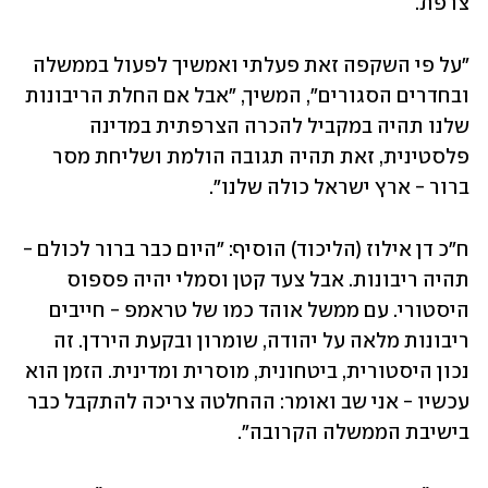
צרפת.
"על פי השקפה זאת פעלתי ואמשיך לפעול בממשלה 
ובחדרים הסגורים", המשיך, "אבל אם החלת הריבונות 
שלנו תהיה במקביל להכרה הצרפתית במדינה 
פלסטינית, זאת תהיה תגובה הולמת ושליחת מסר 
ברור - ארץ ישראל כולה שלנו".
ח"כ דן אילוז (הליכוד) הוסיף: "היום כבר ברור לכולם - 
תהיה ריבונות. אבל צעד קטן וסמלי יהיה פספוס 
היסטורי. עם ממשל אוהד כמו של טראמפ - חייבים 
ריבונות מלאה על יהודה, שומרון ובקעת הירדן. זה 
נכון היסטורית, ביטחונית, מוסרית ומדינית. הזמן הוא 
עכשיו - אני שב ואומר: ההחלטה צריכה להתקבל כבר 
בישיבת הממשלה הקרובה".