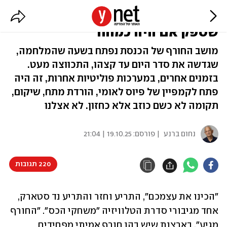
המערכת הפוליטית הגיעה לשפל
שספק אם היה כמוהו
מושב החורף של הכנסת נפתח בשעה שהמלחמה,
שגדשה את סדר היום עד קצהו, התכווצה מעט.
בזמנים אחרים, במערכות פוליטיות אחרות, זה היה
פתח לקמפיין של פיוס לאומי, הורדת מתח, שיקום,
תקומה לא כשם כוזב אלא כחזון. לא אצלנו
נחום ברנע
| פורסם:
19.10.25 | 21:04
220 תגובות
"הכינו את עצמכם", התריע וחזר והתריע נד סטארק, 
אחד מגיבורי סדרת הטלוויזיה "משחקי הכס". "החורף 
מגיע". בארצות שיש בהן חורף אמיתי מפחידים 