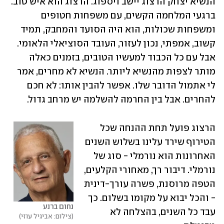
הנשיא יצחק הרצוג יישב ויספוג. הרצוג הוא איש טוב. 
ברגעי המלחמה הקשים, עם משפחות חטופים 
ומשפחות שכולות, הוא היה הסועד והמחבק, תמיד 
קשוב, אמפתי, נכון לעזור, העובד הסוציאלי הלאומי. 
אבל עם כל הכבוד למעשיו הטובים, בזמנים כאלה 
מותר לצפות מהנשיא ליותר. הנשיא לא מחרים, אמר 
לי אתמול הדובר שלו. אפשר להבין אותו: לא חכם 
להחרים. אבל בין החרמה להשלמה יש מרחב גדול. 
הרצוג פועל תחת ההנחה שכל 
הטירוף שירד עלינו בשלוש השנים 
האחרונות הוא נורמלי - סוג של 
נורמלי. דיבור רך, מאחורי הקלעים, 
הטפה מרוסנת, פשרה עורך-דינית 
- והכל יבוא על מקומו בשלום. כך 
נחום ברנע
עבד כל השנים, בהצלחה לא 
צילום: אביגיל עוזי