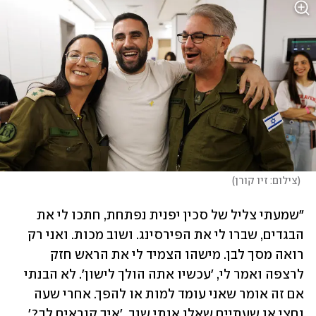
(
צילום: זיו קורן
)
"שמעתי צליל של סכין יפנית נפתחת, חתכו לי את 
הבגדים, שברו לי את הפירסינג. ושוב מכות. ואני רק 
רואה מסך לבן. מישהו הצמיד לי את הראש חזק 
לרצפה ואמר לי, 'עכשיו אתה הולך לישון'. לא הבנתי 
אם זה אומר שאני עומד למות או להפך. אחרי שעה 
וחצי או שעתיים שאלו אותי שוב, 'איך קוראים לך?', 