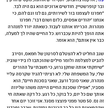
ובר קופרשטיין. חודשים ארוכים הוא גם היה לבד. 
"חפרנו לעצמנו בור לשירותים, גם לנו וגם להם, כי 
אנחנו 'יהודים אפסים, כלום ושום דבר'. חפרנו 
מנהרות. הכריחו אותנו לעבוד. כשאתה יורד למנהרה 
אתה הופך להיות עכברוש. כל החיים שהיו לך למעלה, 
כבר אין אותם", הוא אומר. 
שגב החליט לא להצטלם לסרטון של חמאס, וסירב 
להביט למצלמה ולומר מילים שהוכתבו לו בידי שוביו. 
"שיחקתי אותה שחקן גרוע, כי חשבתי על ההורים 
שלי, על המשפחה שלי. לא רציתי להגיד שקרסה עליי 
מנהרה, שאני סובל ורעב, שאני בסכנת חיים", הוא 
מסביר, "אפילו שסכנת החיים הייתה משהו שליווה 
אותך שם כל יום, כל בוקר, כל רגע. כל דקה שאתה חי 
זה נס. 50 מטר ממני פוצצו מסגד. אני זוכר יום אחד 
שההפצצות היו כל כך קרובות וחזקות, שכבר נפרדנו 