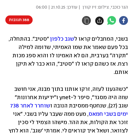
הגר כוכבי
,
צילום: זיו קורן
| עודכן:
21.10.25 | 06:00
388 תגובות
בשבי, המחבלים קראו ל
שגב כלפון
 "סטיב". בהתחלה, 
בכל פעם שאמר את שמו האמיתי, שדומה למילה 
"תקרה" בערבית, הם לא האמינו לו והוא ספג מכות 
רצח. אז כשהם קראו לו "סטיב", הוא כבר לא תיקן 
אותם. 
"כשהגענו לעזה, זרקו אותנו בתוך מבנה, אני חושב 
שזה היה מסגד", סיפר ל-ynet ו"ידיעות אחרונות" 
שגב (27), שנחטף ממסיבת הנובה ו
שוחרר לאחר 738 
ימים בשבי חמאס
, מעט ממה שעבר עליו בשבי. "אני 
זוכר את הקולות, את ההד. מישהו הצמיד לי סכין 
לצוואר, ושאל איך קוראים לי. אמרתי 'שגב'. הוא לחץ 