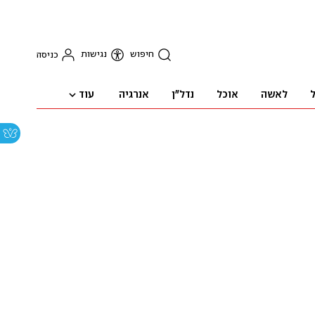
חיפוש
נגישות
כניסה
עוד
ל
לאשה
אוכל
נדל"ן
אנרגיה