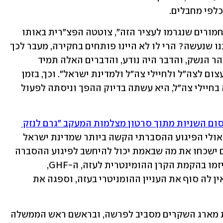
כלפי מחבלים. 
"קיבלנו תלונה ודיווח רופא על הנזקים החמורים שנגרמו לעציר הזה", צוטטה הפצ"רית באותו 
דיון שהתקיים לאחרונה. "ומה ציפו מאיתנו שנעשה? הרי לו לא היינו פותחים בחקירה, מעבר לכך 
שזה גם לא חוקי וגם לא מוסרי וגם לא טוהר הנשק, והדבר היה נודע, והדברים האלה תמיד 
מתפרסמים בסוף, היינו גורמים בכך נזק עצום לצה"ל ולחיילי צה"ל ולמדינת ישראל". וכך, בזמן 
שהאשימו את הפצ"רית ועמיתיה בפגיעה בחיילי צה"ל, היא עשתה בדיוק ההפך וניסתה לפעול 
פרסום השניות מתוך סרטון מצלמות המעקב "גרם לנזק 
. זה אולי הפיגוע ההסברתי הקשה ביותר שמדינת ישראל 
חוותה מאז הקמתה". נתניהו רוצה שכולם ישכחו את מה שבאמת יכול להיחשב לפיגוע ההסברה 
הקשה ביותר - התעלול שמקורבים אליו יזמו בהקמת הקרן ההומינטרית לעזה, ה-GHF, 
שבמסגרתו הלאימה ישראל בטיפשות שאין לה סוף את העניין ההומניטרי בעזה, וספגה את 
בתחרות השיסוי והביזוי של מי שיצרו את מארג השקרים מסביב לפרשה, ובראשם ראש הממשלה 