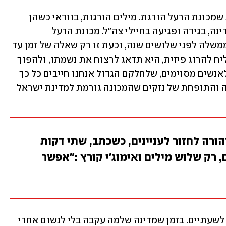
לא היה צריך שהפצ"רית תמות כדי לדעת שמכונת הרעל הורגת. מילים הורגות, בוודאי כשהן 
כוללות הסתה על מעשים נגד ביטחון המדינה, בגידה ופגיעה בחיילי צה"ל. מכונת הרעל 
במתכונתה המיושנת הביאה לרצח ראש ממשלה לפני שלושים שנה, וכעת זו רק שאלה של זמן עד 
שהיא תביא לרצח נוסף. ואת מי שלא תצליח להרוג פיזית, היא תדאג לרצוח את נשמתו, ולהפוך 
אותו למקולל ומצורע. אבל הנזק שנגרם לאנשים מסוימים, שלחלקם הגדול אנחנו חייבים כל כך 
הרבה, הוא רק הקצפת על העוגה העצומה והתופחת של נזקים שהמכונה גורמת למדינת ישראל 
הורה לחזור לעניינים, כשכתב, שתי דקות
 רק שלוש מילים ואימוג'י קורץ :"אפשר
אתמול הטבח האינטרנטי המאורגן נפסק לשעתיים. בזמן שמדינה שלמה עקבה בלי לנשום אחרי 