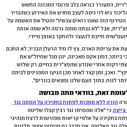
הדיווחים על החשש הכבד לחייה של הפצ"רית, התעורר כנראה בלב פרנסי המכונה החשש 
שמישהו עוד עלול להאשים אותם. דובר הליכוד גיא לוי ניסה לעצב מחדש את האירוע כשהגדיר 
את האפשרות שהפצ"רית התאבדה כ"כל הטירוף הזה שאנו רואים עכשיו" והטיל את האשמה על 
היועמ"שית שהייתה צריכה לעצור את הפצ"רית, אבל "לא גבתה ממנה גרסה ולא שמה אותה 
ועמ"שית חייבת להעצר ולהחקר באופן מיידי. 
ואם היה ספק באשר ליד המכוונת המנענעת את עריסת הארס, צץ לו מיד הרעלן הבכיר, לא החכם 
שבהם אבל ללא ספק המשפיע והאפקטיבי ביותר, דמון אקס מאכינה, ינון מגל שחיזל"ש את 
המבוכה והורה לחזור לעניינים, כשכתב, שתי דקות אחרי שנודע שהפצ"רית בחיים, רק שלוש 
מילים ואימוג'י קורץ :"אפשר להמשיך בלינץ'". ואכן, זמן קצר לאחר מכן הגיעו המפגינים לביתה 
יותר לנוח. בתוך העם שלנו נמצאים בוגדים". 
לעומת זאת, בוודאי מתה מבושה
רה 
הורה ללא סמכות לפתוח בחקירה על הסתה נגד 
צייצה
 כי "אלה שהסיתו נגד רבין קבלו שליטה 
במשטרה". אין חשש שמישהו במשטרה יפתח בחקירה על אלפי קריאות מפורשות לרצח מנהיגי 
אופוזיציה, פקידי ציבור ועיתונאים, כמו אלה נגד האלופה. אני מדבר גם מניסיון אישי. תלונות 