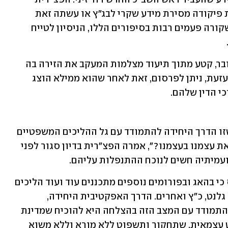
עשתה דבר פסול ואסור כשאיפשרה תחת פיקודה מסירת מידע שקרי לבג"ץ או עשתה זאת 
בעצמה מול דרגים צבאים ומדיניים. כמו שקורה פעמים רבות בסיפורים הללו, הניסיון לטייח 
הפצ”רית רשאית להחליט כי המידע המדובר, קטע מתוך תיעוד מצלמות המעקב את הזירה בה 
לפי כתב האישום התרחשה התעללות מזעזעת, ניתן לפרסום, זאת לאחר שהוא ממילא הוצג 
י הדין שלהם.
"הם לא מבינים שלא הייתה לנו ברירה? שזו הדרך היחידה להתמודד עם גל ההליכים המשפטיים 
בעולם, להוכיח שאנחנו מסוגלים לחקור את עצמנו בעצמנו?", אמרה הפצ"רית בדיון סגור לפני 
עמיתיה חשים לנוכח ההתנפלות עליהם. 
לישראל הגיע בשנה האחרונה מידע כמוס כי בהאג ובפורומים נוספים מתכננים עוד ועוד הליכים 
משפטיים נגד חיילי צה"ל, וגם נגד נתניהו, גלנט, כ"ץ ואחרים. הדרך האפקטיבית היחידה, 
מסכימים כל הגורמים הבקיאים בנושא, להתמודד עם המצב הזה בהצלחה היא להוכיח שמדינת 
ישראל יודעת לבד, שיש לה מערכת משפט עצמאית, שתחקור ותשפוט ללא מורא וללא משוא 