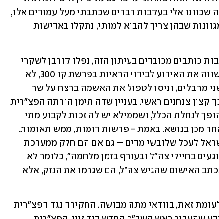
שהגשתי במשטרה על למעלה ממאה כאלה שכוונו אלי בעקבות דברים שכתבתי מעל עמודים אלו, 
לרבות פירוט רב על השיטות השונות והמגוונות שבהן צריך להביא למותי, נתקלו באדישות 
למרבה הצער גם התקשורת המרכזית, לרבות כותבים מכובדים בעיתון הזה, נפלו קורבן לשקרי 
המכונה. כותב אחד, מומחה למשפטים, השווה את האירוע לבידוי הראיות בפרשת קו 300, לא 
פחות. בפרשה ההיא רצחו אנשי השב"כ שני מחבלים, וניסו לטפול את האשמה ברצח על שר 
הביטחון, ואחר כך ראש הממשלה, ואחר כך קצין צנחנים ראשי. בעניין שדה תימן הורתה הפצ"רית 
להעביר כמה שניות מסרט שממילא היה הופך לנחלת הכלל, ושממילא יש לה זכות לקבוע מתי 
ייחשף, והייתה חלק מחבורה ששיקרה לאחר מכן בנושא. באמת - פרשות דומות, ממש תאומות.  
כותב מכובד אחר טען כי "קשה לאזרחי ישראל לעכל שלובשי מדים – גם אם הם חלק ממערכת 
התביעה הצבאית – מדליפים חומרים הפוגעים בחיילי צה"ל ובעורף בזמן מלחמה", כלומר לא 
המעשים הברבריים, המתוארים בפירוט בכתב האישום שהגיש צה”ל, הם שגרמו את הנזק, אלא 
האלופה תומר-ירושלמי חיה. האירוניה, לעומת זאת, בוודאי מתה מבושה. החקירה נגד הפצ"רית 
על ההדלפה לערוץ 12 נפתחה בעקבות מידע שהעביר ראש השב"כ החדש דוד זיני. הפצ"רית 