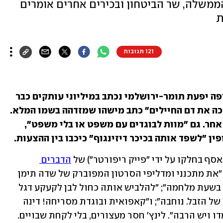
משלה, שר הביטחון ובכירים אחרים אומרים
ת
121 תגובות
ספר ההוראות על מה צריך לעשות לאלופה יפעת תומר-ירושלמי נכתב במיליוני עותקים כבר 
שנה וחצי. "לכיכר העיר, מייד, כפי ששפכה את דם החיילים" כתב מישהו שמזדהה בשמו המלא. 
"להכניס אותה ביחד עם הנוחבות", כתב אחר. גם "מוות לבוגדים עם משפט או בלי משפט", 
ין "לשפד אותה בכיכר דיזינגוף" כיכבו בין ההצעות.
ף בחלקו על ידי "פייק ריפורטר") של 
הדברים 
: "את מתכנני ומדליפי הסרטון המפוברק של שדה תימן 
צריך לשפוט ולתלות בעוון בגידה חמורה בשעת מלחמה"; "להלביש אותה כחול לבן לקעקע דגל 
ישראל עלהמצח ולזרוק אותה לגבול. מיץ של הזבל. נוחבה"; ו"קאפואית ובוגדת מסריחה! דינה 
 ויש הרבה". לינץ' חסר מעצורים, בלי לקחת שבויים. 