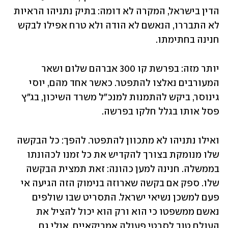
הדין בישראל, המקרה לא דומה: בתיק נתניהו הראיות 
לא התבררו, הנאשם לא הודה ולא טרח אפילו לבקש 
חנינה בחתימתו.
יותר מזה: בפרשת קו 300 אברהם שלום ושאר 
המעורבים נאלצו להתפטר. כאשר אחד מהם, יוסי 
גינוסר, ביקש להתמנות למנכ"ל משרד השיכון, בג"ץ 
פסל אותו בגלל חלקו בפרשה.
ואילו נתניהו לא מתכוון להתפטר. להפך: כל הבקשה 
שלו מנומקת בצורך להקדיש את כל זמנו לכהונתו 
בממשלה. חנינה למען כהונה: זאת תמצית הבקשה 
שלו. ספק אם בקשה שארוזה בנימוק הזה הגיעה אי 
פעם למשכן נשיאי ישראל. התסריט שבו שולפים 
נאשם ממשפטו כי הוא ורק הוא יכול להציל את 
העולם טוב לסרטי פעולה אמריקאיים, אולי גם 