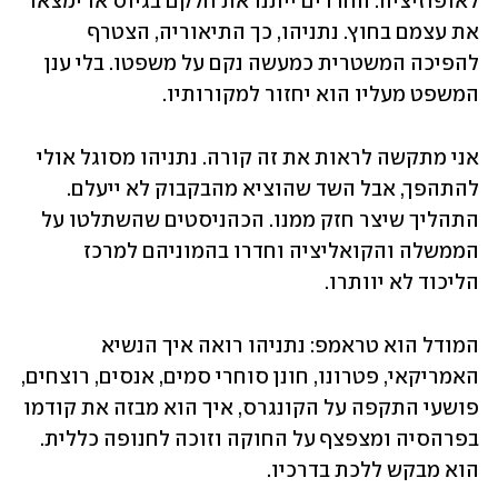
לאופוזיציה. החרדים ייתנו את חלקם בגיוס או ימצאו 
את עצמם בחוץ. נתניהו, כך התיאוריה, הצטרף 
להפיכה המשטרית כמעשה נקם על משפטו. בלי ענן 
המשפט מעליו הוא יחזור למקורותיו.
אני מתקשה לראות את זה קורה. נתניהו מסוגל אולי 
להתהפך, אבל השד שהוציא מהבקבוק לא ייעלם. 
התהליך שיצר חזק ממנו. הכהניסטים שהשתלטו על 
הממשלה והקואליציה וחדרו בהמוניהם למרכז 
הליכוד לא יוותרו.
המודל הוא טראמפ: נתניהו רואה איך הנשיא 
האמריקאי, פטרונו, חונן סוחרי סמים, אנסים, רוצחים, 
פושעי התקפה על הקונגרס, איך הוא מבזה את קודמו 
בפרהסיה ומצפצף על החוקה וזוכה לחנופה כללית. 
הוא מבקש ללכת בדרכיו.