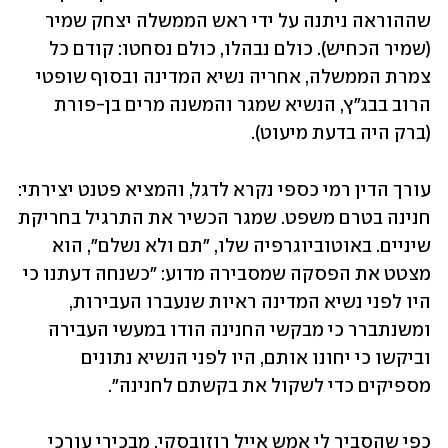
שההוראה ניתנה על ידי ראש הממשלה יצחק שמיר 
(שמיר הכחיש). כולם נבהלו, כולם נסחטו: קודם כל 
צמרת הממשלה, אחריה נשיא המדינה ובסוף שופטי 
הרוב בבג"ץ, הנשיא שמגר והמשנה מרים בן-פורת 
(ברק היה בדעת מיעוט).
עורך הדין רמי כספי נקרא לדגל, והמציא פטנט יצירתי: 
חנינה בטרם משפט. שמגר הכשיר את התרגיל בחריקת 
שיניים. באוטוביוגרפיה שלו, "תם ולא נשלם", הוא 
מצטט את הפסקה שמסבירה מדוע: "כשנחה דעתנו כי 
היו לפני נשיא המדינה ראיות שנעברו העבירות, 
ומשנתברר כי מבקשי החנינה הודו במעשי העבירה 
וביקשו כי יחונו אותם, היו לפני הנשיא נתונים 
מספיקים כדי לשקול את בקשתם לחנינה".
כפי שהסביר לי אמש אייל רוזובסקי, מבכירי עורכי 