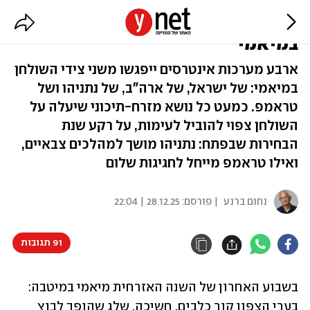
אינטרסים אישיים על השולחן
במיאמי
ארבע מערכות אינטרסים ייפגשו משני צידי השולחן
במיאמי: של ישראל, של ארה"ב, של נתניהו ושל
טראמפ. כמעט כל נושא מזרח-תיכוני שיעלה על
השולחן צפוי להוביל לעימות, על רקע שנת
הבחירות שבפתח: נתניהו מושך למהלכים צבאיים,
ואילו טראמפ מייחל לחגיגות שלום
נחום ברנע
| פורסם:
28.12.25 | 22:04
91 תגובות
בשבוע האחרון של השנה האזרחית מיאמי במיטבה: 
בערי הצפון קור כלבים, חשיכה, שלג שהופך לבוץ 