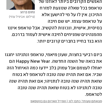
האנשים הקרובים ביותר לאוזנו של 
טראמפ בכל שאלה שנוגעת למזרח 
נחום ברנע
התיכון. אין לו על מי להישען אלא 
צילום: אביגיל עוזי
על טראמפ עצמו. יש שם חיבה 
בסיסית, אישית, ונכונות להקשיב. אבל טראמפ איננו 
מהמנהיגים שמניחים לחיבה אישית לעמוד בדרכם. 
הוא בגד בחייו בחברים קרובים יותר.
ביום רביעי בחצות, שעון מיאמי, טראמפ ונתניהו יחגגו 
את בואה של השנה החדשה. Happy New Year הם 
יאחלו לעצמם אבל עמוק בלב יידעו כמה האיחול הזה 
שביר. אם זאת תהיה שנה טובה לטראמפ לא בטוח 
שזאת תהיה שנה טובה לנתניהו; אם זאת תהיה שנה 
טובה לנתניהו לא בטוח שזאת תהיה שנה טובה 
לטראמפ.   
מצאתם טעות? כתבו לנו | המייל האדום גם בווטסאפ