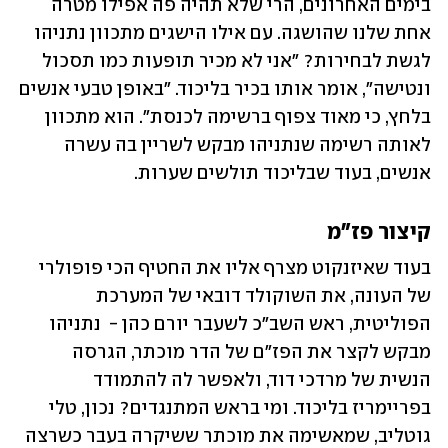
בימים האחרונים, הרי שלא תהיה פה אפילו מטרה 
אחת שלנו שהושגה. עם אילו הישגים מתכוון נתניהו 
לגשת לבחירות? "אני לא מכיר תופעות כמו תסכול 
ונטישה", אומר אותו בכיר בליכוד. "באופן טבעי אנשים 
בלחץ, כי מאוד צפוף ברשימה לכנסת". הוא מתכוון 
לאותה רשימה שנתניהו מבקש לשריין בה עשרה 
אנשים, בעוד שבליכוד תולשים שערות.
קיצור פז"מ
בעוד שאיזנקוט מצרף אליו את החטיף הכי פופולרי 
של העונה, את השוקולד דובאי של המערכת 
הפוליטית, ראש השב"כ לשעבר יורם כהן -  נתניהו 
מבקש לקצר את הפז"ם של הדר מוכתר, הגרסה 
הנשית של מרדכי דוד, ולאפשר לה להתמודד 
בפריימריז בליכוד. ומי בראש המתנגדים? נכון, טלי 
גוטליב, שמאשימה את מוכתר ששיקרה בעבר כשרצה 