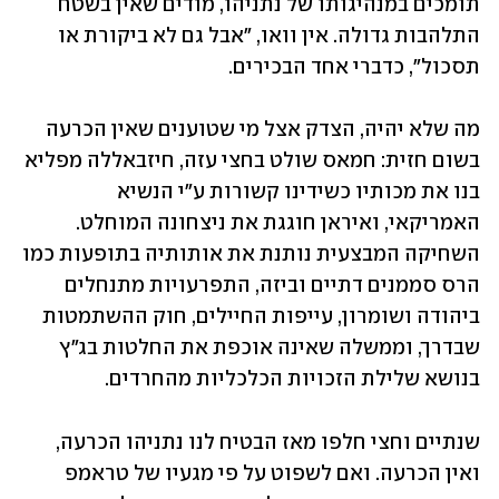
תומכים במנהיגותו של נתניהו, מודים שאין בשטח 
התלהבות גדולה. אין וואו, "אבל גם לא ביקורת או 
תסכול", כדברי אחד הבכירים. 
מה שלא יהיה, הצדק אצל מי שטוענים שאין הכרעה 
בשום חזית: חמאס שולט בחצי עזה, חיזבאללה מפליא 
בנו את מכותיו כשידינו קשורות ע"י הנשיא 
האמריקאי, ואיראן חוגגת את ניצחונה המוחלט. 
השחיקה המבצעית נותנת את אותותיה בתופעות כמו 
הרס סממנים דתיים וביזה, התפרעויות מתנחלים 
ביהודה ושומרון, עייפות החיילים, חוק ההשתמטות 
שבדרך, וממשלה שאינה אוכפת את החלטות בג"ץ 
בנושא שלילת הזכויות הכלכליות מהחרדים.
שנתיים וחצי חלפו מאז הבטיח לנו נתניהו הכרעה, 
ואין הכרעה. ואם לשפוט על פי מגעיו של טראמפ 