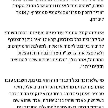
הטבח, "שהיה מחדל איום ונורא אבל מחדל טקטי". 
"צריך להכין ספרון עם ציטוטי סמוטריץ'", אומר 
ליברמן. 
איזנקוט קיבל אתמול עוד פנייה מעניינת: בכנס השנתי 
של קרן בית ברל כצנלסון, קרא לו יאיר גולן להצטרף 
לחיבור בין בנט ללפיד, או אליו, למפלגת הדמוקרטים, 
ולא לפצל את הגוש. "הניצחון בבחירות והצלת 
המדינה", אמר גולן, "תלויים ביכולת שלנו להתייצב 
חזקים יותר". 
מי שלא זוכה בכל הכבוד הזה הוא בני גנץ. השבוע עזבו 
אותו עוד שניים מהאנשים הכי קרובים אליו, חילי 
טרופר ואיתן גינזבורג. ביחד עם איזנקוט מדובר כבר 
בשלושה, כאלה שהיו בני טיפוחיו, אלה שהוא שם 
בקדמת הבמה. כשהצטרף לממשלת החירום עם 