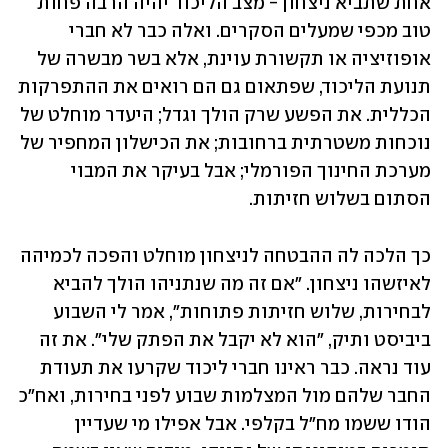
אחת שתביא ניצחון - מצב הליכוד יהיה הרבה פחות 
טוב מכפי שמעלים הסקרים. ואלה כבר לא חברי 
אופוזיציה או תקשורת עוינת, אלא בשר מבשרה של 
תנועת הליכוד, שפתאום גם הם רואים את ההתפרקות 
הכללית. את הפשע שרק הולך וגדל; היעדר מוחלט של 
נוכחות משטרתית ברחובות; את הכישלון המחפיר של 
מערכת החינוך הפורמלי; אבל בעיקר את המבוי 
הסתום בשלוש חזיתות. 
כך הלכה לה ההבטחה לניצחון מוחלט והפכה לכמיהה 
לאיזשהו ניצחון. "אם זה מה שנתניהו הולך להביא 
לבחירות, שלוש חזיתות פתוחות", אמר לי השבוע 
ביביסט ותיק, "הוא לא יקבל את הפתק שלי". את זה 
עוד נראה. כבר ראינו חברי ליכוד שקרעו את תעודת 
החבר שלהם מול המצלמות שבוע לפני בחירות, ואח"כ 
הודו ששמו מח"ל בקלפי. אבל אפילו מי שעדיין 