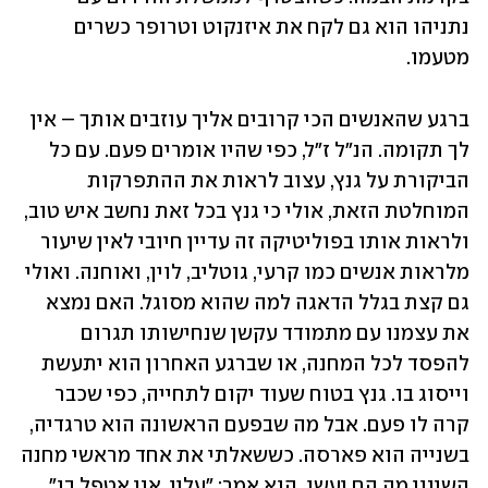
נתניהו הוא גם לקח את איזנקוט וטרופר כשרים 
מטעמו. 
ברגע שהאנשים הכי קרובים אליך עוזבים אותך – אין 
לך תקומה. הנ"ל ז"ל, כפי שהיו אומרים פעם. עם כל 
הביקורת על גנץ, עצוב לראות את ההתפרקות 
המוחלטת הזאת, אולי כי גנץ בכל זאת נחשב איש טוב, 
ולראות אותו בפוליטיקה זה עדיין חיובי לאין שיעור 
מלראות אנשים כמו קרעי, גוטליב, לוין, ואוחנה. ואולי 
גם קצת בגלל הדאגה למה שהוא מסוגל. האם נמצא 
את עצמנו עם מתמודד עקשן שנחישותו תגרום 
להפסד לכל המחנה, או שברגע האחרון הוא יתעשת 
וייסוג בו. גנץ בטוח שעוד יקום לתחייה, כפי שכבר 
קרה לו פעם. אבל מה שבפעם הראשונה הוא טרגדיה, 
בשנייה הוא פארסה. כששאלתי את אחד מראשי מחנה 
השינוי מה הם יעשו, הוא אמר: "עליי. אני אטפל בו". 