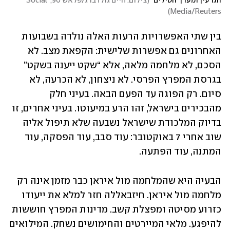
הגרעין ומערך הטילים 
(
צילום: חיים גולדברג/פלאש 90, Social 
)
Media/Reuters
בין שתי האפשרויות הרעות האלה נולדה בשבועות 
האחרונים גם אפשרות שלישית: הקפאת מצב. לא 
הסכם, לא מלחמה מלאה, אלא “שקט ייענה בשקט” 
בגרסת המפרץ הפרסי. לא ניצחון, לא הכרעה, לא 
סיום. רק הפוגה עד הפעם הבאה. בעיני חלק 
מהבכירים בישראל, זהו הרע במיעוטו. בעיני אחרים, זו 
בדיוק המלכודת שישראל נשבעה שלא תיפול אליה 
שוב אחרי 7 באוקטובר: עוד סבב, עוד הפסקה, עוד 
המתנה, עוד הפתעה.
הבעיה היא שהמלחמה מול איראן כבר מזמן אינה רק 
מלחמה מול איראן. חיזבאללה חזר למלא את ייעודו 
כזרוע מסיטה ומפצלת קשב. מדינות המפרץ חוששות 
להיפגע. מלאי המיירטים והחימושים נשחק. המילואים 