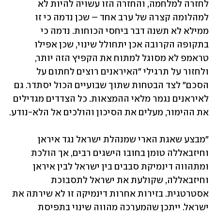
לחזרה למלחמה, והחזרה הזו עשויה להיות לא 
למהלומה קצרה של ערב אחד – שכן נדמה כי זו 
ממילא לא תשנה דבר ביחסי הכוחות. נדמה כי 
בתקופה הקרובה אכן יתחולל שינוי, שכן אפילו 
טראמפ לא מסוגל למתוח את הקפיץ הזה יותר, 
ולחזור על תרגילי "האיראנים רוצים לחתום על 
הסכם" לצד הבטחות שתוך שבועיים הכול יסתדר. גם 
לאיראנים נגמר מלאי ההמצאות. כל הצדדים מגדילים 
את ההימור, מעלים את הסיכון והולכים אל הלא-נודע.
"מבצע שאגת הארי שמנהלת ישראל נגד איראן 
וחיזבאללה טומן בחובו הישגים רבים, אך הולכת 
ומתהווה דינמיקת סבבים בין ישראל לבין איראן 
וחיזבאללה, שקולעת את ישראל לתסבוכת 
אסטרטגית. בזירות אחרות דינמיקה זו לא שירתה את 
ישראל. ייתכן שהמערכה מהווה שינוי בתפיסת 