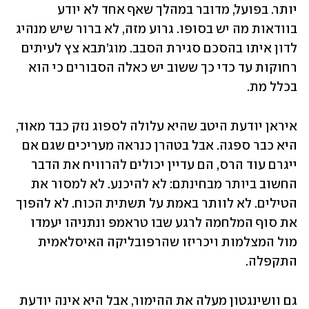
יותר. בפועל, מדובר במהלך שאף אחד לא יודע 
בוודאות מה יש בסופו. גרוע מזה, לא ברור שיש מנהיג 
לדון איתו בהסכם סגירת הסבב. מוג’תבא צץ לעיתים 
רחוקות עד כדי כך ששוב יש כאלה הסבורים כי הוא 
בכלל מת.
איראן יודעת היטב שהיא עלולה לספוג נזק כבד מאוד, 
היא כבר ספגה. אבל בטהרן כנראה מעריכים שגם אם 
ייגרם עוד הרס, הם עדיין יכולים להרוויח את הדבר 
החשוב ביותר מבחינתם: לא להיכנע. לא למסור את 
הטילים. לא לוותר באמת על תשתית הכוח. לא להפוך 
את סוף המלחמה לרגע שבו טראמפ ונתניהו יעמדו 
מול המצלמות ויכריזו שהרפובליקה האיסלאמית 
התקפלה.
גם וושינגטון מעלה את ההימור, אבל היא אינה יודעת 