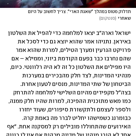
תדלוק מטוס במהלך "שאגת הארי". צריך לחשוב על היום 
שאחרי
(
סנטקום
)
ישראל וארה"ב יצאו למלחמה כדי להפיל את השלטון 
באיראן. נתניהו אמר שהוא יוצא גם כדי לסכל את 
פרויקט הגרעין ומערך הטילים, למרות שהוא אמר 
שהם נחרבו כבר בפעם הקודמת ביוני, וממילא – אם 
היו מפילים את השלטון כל זה לא היה רלוונטי. כיום, 
מנהיגי המדינות, לצד חלק מהבכירים במערכות 
הביטחון של שתי המדינות, מנסים לטעון אחרת. 
בצה"ל מקפידים מהיום השלישי למלחמה להתרחק 
כמו מאש מתוכנית ההפיכה, למרות שהיו חלק ממנה, 
ולספר לעצמם ולתקשורת סיפורים, שעוד יחזרו 
כבומרנג כשמישהו יחליט לברר מה באמת קרה. 
האירועים שהתחוללו מובילים רק למסקנה אחת. "אף 
אחד לא הורג מנהיג של מדינה מכהנת אם אין לו כוונה 