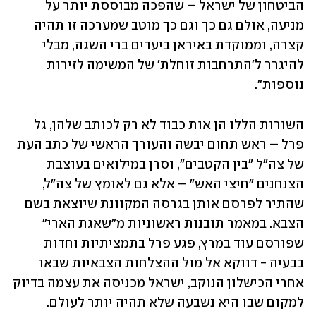
הביטחון של ישראל – שהפכה מבוססת יותר על 
מניעה, אולם גם כך וגם כך מוטב שמערכה זו תהיה 
קצרה, וממוקדת באיראן ביעדים ברי השגה, מבלי 
להיגרר ל'התרחבות זוחלת' של המשימה לזירות 
נוספות".
השורות הללו הן אות כבוד לא רק לכותב שלהן, גל 
פרל – ראש תחום יבשה והעורך הראשי של כתב העת 
של צה"ל "בין הקטבים", וסרן במילואים בעוצבת 
הצנחנים "חיצי האש" – אלא גם לאומץ של צה"ל, 
שהתיר לפרסם אותן בגרסה המקוונת שיוצאת בשם 
הצבא. במאמר תובנות ראשוניות מ"שאגת הארי" 
שפורסם עוד במרץ, פגע פרל בתמציתיות וחדות 
בבעיה - דווקא אל מול ההצלחות הצבאיות שבאו 
אחרי הכישלון הנוקב, ישראל מכניסה את עצמה בדיוק 
למקום שבו היא נשבעה שלא תהיה יותר לעולם.