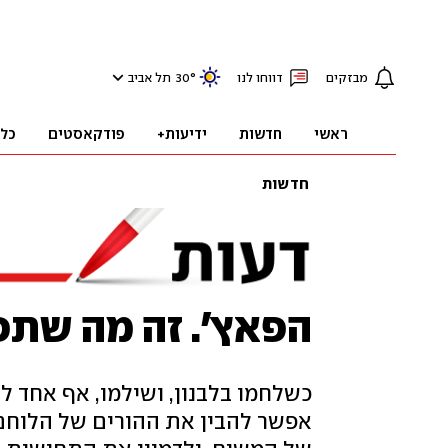
מבזקים
דווחו לנו
°
30
תל אביב
ראשי
חדשות
ידיעות+
פודקאסטים
כל
חדשות
הפאץ'. זה מה שתפ
כשלחמו בלבנון, ושילמו, אף אחד ל