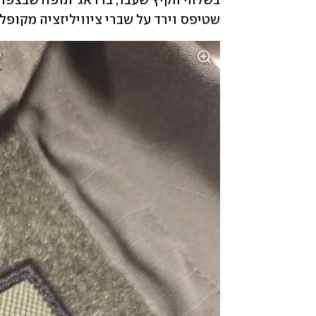
שטיפס וירד על שברי ציוויליזציה מקופל