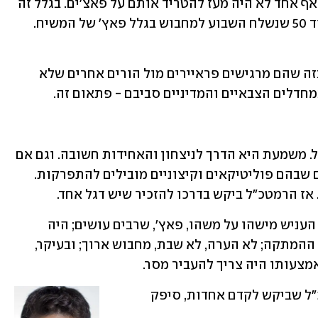
אז, וגם אחר כך, כשלחמו בלבנון, ושילמו, אף אחד לא היה מעז להטריד אותם על פאצ'ים. בגלל זה 
אפשר להבין את ההורים של הלוחם מגדוד 50 שנשלח השבוע למחבוש בגלל פאץ' של המשיח. 
לא מספיק שהם לא ישנים בלילה, לא די בזה שהם מרגישים פראיירים מול הורים אחרים שלא 
חדלים הצבאיים והמדיניים סביבם - פתאום זה.
אי אפשר להקל ראש בהסבר של הרמטכ"ל. משמעת היא הדרך לניצחון והאחידות חשובה. וגם אם 
לא אמר את זה, אני אומר בשמו: אלה ימים שבהם פוליטיקאים וקיצוניים מובילים להתפרקות. 
אז הרמטכ"ל ביקש בדרכו להזכיר שיש דגל אחד.
רק שהרמטכ"ל יצא מנותק שלוש פעמים: העניש מישהו על משהו, פאץ', שרבים עושים; היה 
אחראי לעונש לא פרופורציונלי, גם אחרי ההמתקה; לא הערה, לא שבת, מחבוש ארוך; ובעיקר, 
ויש כמובן גם את העניין הפוליטי: הרמטכ"ל שביקש לקדם אחדות, סיפק 