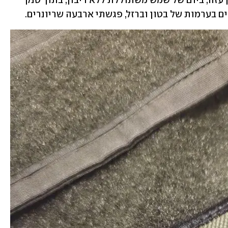
בשלהי הקיץ שעבר, בדראג' תופח שבצפון עזה, ביום של שמש משתוללת ללא ריבון, בתוך טנק 
ים בערמות של בטון וברזל, פגשתי ארבעה שריונרים.