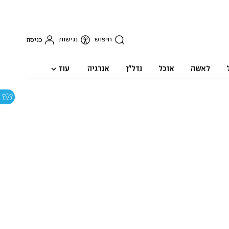
חיפוש
נגישות
כניסה
עוד
לאשה
אוכל
נדל"ן
אנרגיה