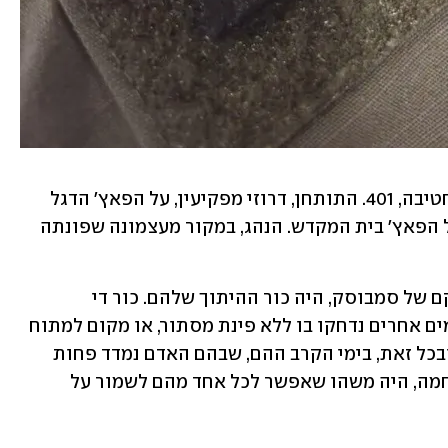
מפקד הטנק, חילוני, עם פאץ' של סמל החטיבה, 401. התותחן, דרוזי מפקיעין, על הפאץ' הדגל 
הדרוזי. הטען, פאות ארוכות עד החזה, על הפאץ' בית המקדש. הנהג, במקור מעצמונה שפונתה 
הטנק הדחוס, טמפרטורה של טאבון, מרקם של סמבוסק, היה כור ההיתוך שלהם. כור די 
קלסטרופובי, האמת. ארבע נפשות מיקומים אחרים נדחקו בו ללא פינת מסתור, או מקום למתוח 
רגליים, או סתם למחשבות פרטיות מדי. ובכל זאת, בימי הקרב ההם, שבהם האדם נמדד פחות 
כסך האדם שבו, ויותר כבורג במכונת מלחמה, היה משהו שאפשר לכל אחד מהם לשמור על 