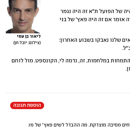
ח"כ עמית הלוי, למשל, טען שאם הפאץ' היה של הפועל ת"א זה היה נגמר 
בנזיפה עם חיוך. מעניין מה הח"כ עצמו היה אומר אם זה היה פאץ' של בני 
ליאור בן עמי
מה שמעלה את התהיה על מה הפוליטיקאים שלנו נאבקו בשבוע האחרון: 
צילום: יובל חן
"ל.
תפקיד ראש הצבא, אם לחתור לסיכום, להתמחות במלחמות. זה, נדמה לי, הקונספט. מול לוחם 
.
הוספת תגובה
ים מסיבה מוצדקת. מה ההבדל לשים פאץ' של משיח או של הפועל ת