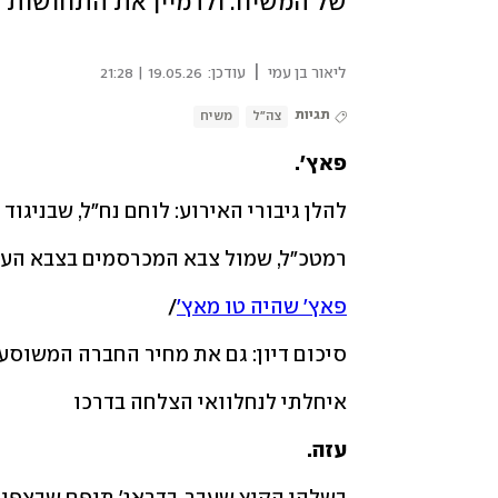
של המשיח. ולדמיין את התחושות
|
ליאור בן עמי
עודכן:
19.05.26 | 21:28
תגיות
צה"ל
משיח
פאץ'.
להלן גיבורי האירוע: לוחם נח"ל, שבניגוד
רמטכ"ל, שמול צבא המכרסמים בצבא העם
פאץ' שהיה טו מאץ'
/
סיכום דיון: גם את מחיר החברה המשוסעת
איחלתי לנחלוואי הצלחה בדרכו
עזה.