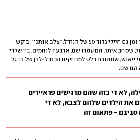
לצד השריונים, בדראג' תופח לחמו באותו זמן גם חיילי גדוד 50 של הנח"ל. "צלם אותנו", ביקש 
אחד מהם כשירדתי מהטנק, ושלף דגל גדול, שסחב איתו. הם עמדו שם, ארבעה לוחמים, בין שלדי 
מבנים שבורים, על אדמה חרבה באלף גווני ייאוש, שמתוכם בלט למרחקים הכחול-לבן של הדגל. 
 הם שם.
ה, לא די בזה שהם מרגישים פראיירים
ם את הילדים שלהם לצבא, לא די
סביבם - פתאום זה