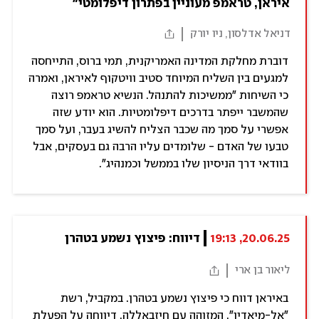
איראן, טראמפ מעוניין בפתרון דיפלומטי"
דניאל אדלסון, ניו יורק
דוברת מחלקת המדינה האמריקנית, תמי ברוס, התייחסה
למגעים בין השליח המיוחד סטיב וויטקוף לאיראן, ואמרה
כי השיחות "ממשיכות להתנהל. הנשיא טראמפ רוצה
שהמשבר ייפתר בדרכים דיפלומטיות. הוא יודע שזה
אפשרי על סמך מה שכבר הצליח להשיג בעבר, ועל סמך
טבעו של האדם - שלומדים עליו הרבה גם בעסקים, אבל
בוודאי דרך הניסיון שלו בממשל וכמנהיג״.
20.06.25, 19:13
דיווח: פיצוץ נשמע בטהרן
ליאור בן ארי
באיראן דווח כי פיצוץ נשמע בטהרן. במקביל, רשת
"אל-מיאדין", המזוהה עם חיזבאללה, דיווחה על הפעלת