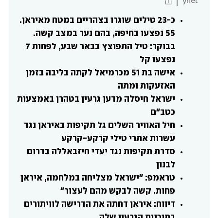
ynet
כ-23 טילים שוגרו בצהריים במטח מאיראן. 
55 נפצעו בחיפה, בהם נער במצב קשה. 
בבוקר: טיל התפוצץ בבאר שבע, לפחות 7 
נפצעו קל
אישה בת 51 מכרמיאל לקתה בליבה בזמן 
האזעקות ומתה
ישראל חיסלה מדען גרעין בטהרן באמצעות 
כטב"ם
חיל האוויר השלים גל תקיפות באיראן נגד 
עשרות אתרי טילי קרקע-קרקע
סדרת תקיפות נגד יעדי חיזבאללה בדרום 
לבנון
טראמפ: "ישראל מצליחה במלחמה, איראן 
פחות. קשה לבקש מהם לעצור"
דיווח: איראן דחתה את הדרישה לוויתורים 
בתוכנית הגרעין שלה