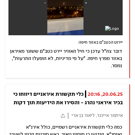
יירוט הכטב"ם באזור חיפה
דובר צה״ל עדכן כי חיל האוויר יירט כטב"ם ששוגר מאיראן
באזור מפרץ חיפה. "על פי מדיניות, לא הופעלו התרעות",
נמסר.
20.06.25, 20:16
כלי תקשורת איראניים דיווחו כי 
בכיר איראני נהרג - והסירו את הידיעות תוך דקות
איתמר אייכנר, ליאור בן ארי
כמה כלי תקשורת איראניים רשמיים, כולל אירנ"א
ואיסנ"א, הודיעו כי חוסיין טאיב, ראש סוכנות הביון לשעבר