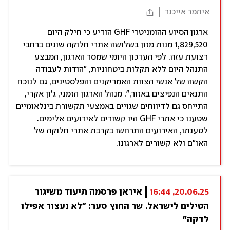
איתמר אייכנר
ארגון הסיוע ההומניטרי GHF הודיע כי חילק היום
1,829,520 מנות מזון בשלושה אתרי חלוקה שונים ברחבי
רצועת עזה. לפי העדכון היומי שמסר הארגון, המבצע
התנהל היום ללא תקלות ביטחוניות, "הודות לעבודה
הקשה של אנשי הצוות האמריקנים והפלסטינים, גם לנוכח
התנאים הנפיצים באזור,". מנהל הארגון הזמני, ג'ון אקרי,
התייחס גם לדיווחים שגויים באמצעי תקשורת בינלאומיים
שטענו כי אתרי GHF היו קשורים לאירועים אלימים.
לטענתו, האירועים התרחשו בקרבת אתרי חלוקה של
האו"ם ולא קשורים לארגונו.
20.06.25, 16:44
איראן פרסמה תיעוד משיגור 
הטילים לישראל. שר החוץ סער: "לא נעצור אפילו 
לדקה"