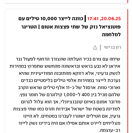
20.06.25, 17:41
כוונה לייצר 10,000 טילים עם 
פוטנציאל נזק של שתי פצצות אטום | הטריגר 
למלחמה
רון בן ישי
שיחה עם גורם בכיר העלתה שהצורך הדחוף לפעול נגד
איראן לא נבע בראש ובראשונה מהחשש שתפרוץ במהירות
לנשק גרעיני, אלא דווקא מהתובנה המודיעינית שהיא
נערכת לייצר במהירות אלפי טילים בליסטיים כבדים
וארוכי טווח. ארסנל של כ-11 אלף טילים שראש הקרב
שלהם מכיל בין 400 ל-1,000 קילוגרם של חומר נפץ.
מדובר אמנם באיום קונבנציונלי, אך הוא עלול לגרום
למדינה בשטח של ישראל אבידות והרס כמו שתי פצצות
גרעין, אם הטילים ישוגרו לעברנו במטחים. לא היינו
מצליחים ליירט אותם אפילו אם היה בידינו נשק לייזר
רב-עוצמה.