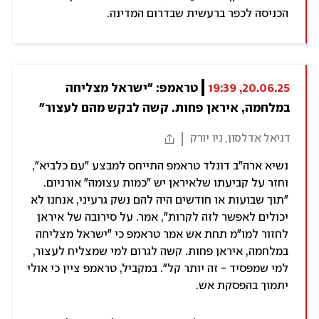
הכניסה לכפר ברעשית שבדרום המדינה.
20.06.25, 19:39
טראמפ: "ישראל מצליחה 
במלחמה, איראן פחות. קשה לבקש מהם לעצור"
דניאל אדלסון, ניו יורק
נשיא ארה"ב דונלד טראמפ התייחס למבצע "עם כלביא",
וחזר על קביעתו שלאיראן יש "כמות עצומה" אורניום.
"תוך שבועות או חודשים היה להם נשק גרעיני, אנחנו לא
יכולים לאפשר לזה לקרות", אמר. על סירובה של איראן
לחזור למו"מ תחת אש אמר טראמפ כי "ישראל מצליחה
במלחמה, איראן פחות. קשה לגרום למי שמצליח לעצור,
למי שמפסיד - זה יותר קל". במקביל, טראמפ ציין כי אולי
יתמוך בהפסקת אש.