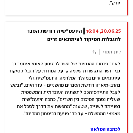
יורק".
20.06.25, 16:04
היועמ"שית דורשת הסבר 
להגבלות הסיקור לעיתונאים זרים
לירן תמרי
לאחר פרסום ההנחיות של השר לביטחון לאומי איתמר בן
גביר ושר התקשורת שלמה קרעי, המורות על הגבלת סיקור
עיתונאים זרים במהלך המלחמה, היועמ"שית גלי
בהרב-מיארה דורשת הסברים מהשניים - עוד היום. "נבקש
לקבל התייחסותכם לתשתית העובדתית והמשפטית
שעליה נסמך הסיכום בין השרים", כתבה היועמ"שית
בפנייתה לשניים, שטענו: "מחפשת את הדרך לסכל את
מאמצי הממשלה - עד כדי פגיעה בביטחון המדינה".
לכתבה המלאה