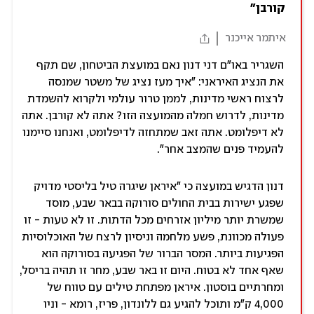
קורבן"
איתמר אייכנר
השגריר באו"ם דני דנון נאם במועצת הביטחון, שם תקף
את הנציג האיראני: "איך מעז נציג של משטר שמנסה
לרצוח ראשי מדינות, לממן טרור עולמי ולקרוא להשמדת
מדינות, לדרוש חמלה מהמועצה הזו? אתה לא קורבן. אתה
לא דיפלומט. אתה זאב שמתחזה לדיפלומט, ואנחנו סיימנו
להעמיד פנים שהמצב אחר".
דנון הדגיש במועצה כי "איראן שיגרה טיל בליסטי מדויק
שפגע ישירות בבית החולים סורוקה בבאר שבע, מוסד
שמשרת יותר מיליון אזרחים מכל הדתות. זו לא טעות - זו
פעולה מכוונת, פשע מלחמה וניסיון לרצח של האוכלוסיות
הפגיעות ביותר. המסר הברור של הפגיעה בסורוקה הוא
שאף אחד לא בטוח. היום זו באר שבע, מחר זו תהיה בריסל,
ומחרתיים בוסטון. איראן מפתחת טילים עם טווח של
4,000 ק"מ ותוכל להגיע גם ללונדון, פריז, רומא - וניו