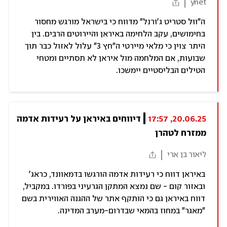
ynet
ה"וול סטריט ג'ורנל" מדווח כי בישראל מורגש מחסור
בחימושים, עקב הלחימה באיראן והיירוטים הרבים. בין
היתר צוין כי מלאי מיירטי ה"חץ 3" עלול לאזול כבר תוך
שבועות, אם המלחמה מול איראן לא תסתיים ומטחי
הטילים הבליסטיים יימשכו.
20.06.25, 17:57
דיווחים באיראן על רעידות אדמה 
ממזרח לטהרן
ליאור בן ארי
באיראן דווח כי רעידות אדמה הורגשו בדמאוונד, כראג'
ובאזור קום - שם נמצא המתקן הגרעיני בפורדו. במקביל,
דווח באיראן גם כי הותקף אתר של ההגנה האווירית בשם
"מאגר" במחוז בהמאי שבדרום-מערב המדינה.