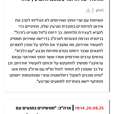
ynet
השיחות עם שרי החוץ האירופים לא הצליחו לקרב את
איראן לוויתורים בתוכנית הגרעין שלה, החיוניים כדי
להביא לעצירת הלחימה. כך דיווח ה"וול סטריט ג'ורנל".
בריטניה וצרפת הצטרפו לארה"ב בדרישה שאיראן תפסיק
להעשיר אורניום, מה שהגביר את הלחץ על טהרן להסכים
לתנאים שכבר דחתה בטרם פתיחת מבצע "עם כלביא".
גורמים ערבים ואירופים אמרו ששר החוץ האיראני עבאס
עראקצ'י ממשיך להתעקש על זכותם להעשיר אורניום, וכן
על כך שטהרן לא תחזור לנהל מו"מ עם ארה"ב תחת אש:
"נהיה מוכנים לשקול דיפלומטיה אחרי שהתקיפות ייפסקו
והתוקף יישא באחריות לפשעים שביצע".
20.06.25, 19:14
ארה"ב: "ממשיכים במגעים עם 