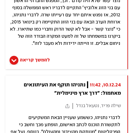
נוצר קשר שלא היה קודם". וכך, המפגש החברתי הראשון
עם בני הזוג אלוביץ' התקיים לדבריו ראש הממשלה בסוף
2012, אז נפגש איתם יחד עם רעייתו שרה. לדברי נתניהו,
ארוחת הערב הבאה עם בני הזוג התקיימה רק בינואר 2015,
כי "נוצר קשר - אבל לא קשר הדוק וחברי כמו שתיארו. לא
ביקרנו במשפחתו של זה למעט המקרה הבודד הזה של
ניחום אבלים. זו הייתה ידידות ולא מעבר לזה".
להמשך קריאה
10.12.24, 11:42
נתניהו תוקף את העיתונאים 
מאתמול: "דרך ארץ מינימלית"
שילה פריד, נטעאל בנדל
לדברי נתניהו, כששמע שעניין הבאת המשקיעים
לתקשורת הוכנס לכתב האישום, הופתע מכך וחשב כי
הפרקליטות "מנותקת מהציבור ומהעולם". בנוסף, ועל אף