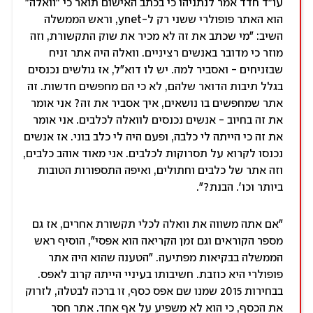
עו"ד חדד אמר לנתניהו כי בכתב האישום תואר כי "וואלה"
הוא האתר פופולרי ששני רק ל-ynet, וראש הממשלה
השיב: "מי שכתב את זה לא מכיר את שוק התקשורת, וזה
מוזר כי מדובר באנשים רציניים. וואלה היה אתר זניח
שבזניחים - ואסביר למה. יש לו דוא"ל, אז גולשים נכנסים
בגלל תיבות הדואר שלהם, לא כי הם מחפשים חדשות. זה
אתר שמחפשים בו נושאים, איך אסביר את זה? אני אומר
את זה בחיוב - אנשים נכנסים לוואלה לכלבים. אני אומר
את זה כי הייתה לי כלבה, ופעם היה לי כלב בוני. אז אנשים
נכנסו לקרוא על תסרוקות לכלבים. אני מאוד אוהב כלבים,
וזה אתר של כלבים וחתולים, ואיפה התספורות הטובות
ביותר וכו'. הבנת?".
"אם אתה משווה את וואלה לכלי תקשורת אחרים, אז גם
מספר הקוראים וגם זמן הקריאה הוא אפסי", הוסיף ראש
הממשלה בבקיאות מפתיעה. "הטענה שהוא היה אתר
פופולרי היא כוזבת. חשיבותו בעיניי הייתה קרוב לאפס.
בבחירות 2015 שמנו שם אפס כסף, זו ברכה לבטלה, לזרוק
את הכסף, כי הוא לא משפיע על אף אחד. אתר חסר