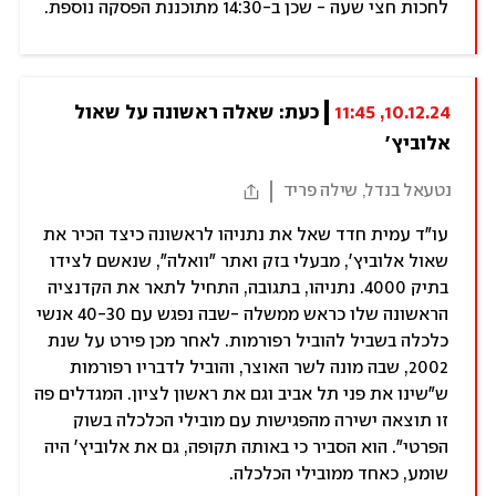
לחכות חצי שעה - שכן ב-14:30 מתוכננת הפסקה נוספת.
10.12.24, 11:45
כעת: שאלה ראשונה על שאול 
אלוביץ'
נטעאל בנדל, שילה פריד
עו"ד עמית חדד שאל את נתניהו לראשונה כיצד הכיר את
שאול אלוביץ', מבעלי בזק ואתר "וואלה", שנאשם לצידו
בתיק 4000. נתניהו, בתגובה, התחיל לתאר את הקדנציה
הראשונה שלו כראש ממשלה -שבה נפגש עם 40-30 אנשי
כלכלה בשביל להוביל רפורמות. לאחר מכן פירט על שנת
2002, שבה מונה לשר האוצר, והוביל לדבריו רפורמות
ש"שינו את פני תל אביב וגם את ראשון לציון. המגדלים פה
זו תוצאה ישירה מהפגישות עם מובילי הכלכלה בשוק
הפרטי". הוא הסביר כי באותה תקופה, גם את אלוביץ' היה
שומע, כאחד ממובילי הכלכלה.