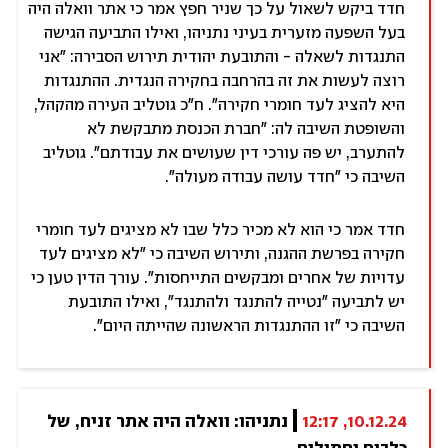
חדד ביקש לשאול על כך שניר חפץ אמר כי אתר וואלה היה
בעל השפעה מזערית בעיני נתניהו, ואילו התביעה הגישה
התנגדות לשאלה - והתובעת יהודית תירוש הסבירה: "אני
רוצה לעשות את זה בהרחבה בחקירה הנגדית. ההתנגדות
היא להציג לעד חומרי חקירה". ח"כ גוטליב העירה מהקהל,
והשופטת השיבה לה: "חברת הכנסת מתבקשת לא
להתערב, יש פה עורכי דין שעושים את עבודתם". גוטליב
השיבה כי "חדד עושה עבודה מעולה".
חדד אמר כי הוא לא מכיר כלל שבו לא מציגים לעד חומרי
חקירה בפרשת ההגנה, ותירוש השיבה כי "לא מציגים לעד
עדויות של אחרים ומבקשים התייחסות". עורך הדין טען כי
יש לתביעה "נטייה להתנגד ולהתנגד", ואילו התובעת
השיבה כי "זו ההתנגדות הראשונה שהייתה היום".
10.12.24, 12:17
נתניהו: וואלה היה אתר זניח, של 