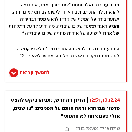
תהיה עורכת וואלה וסמנכ"לית תוכן באתר, אני רוצה
להראות לך התכתבות בין ארדן לישועה ביחס למינוי הזה.
ישועה בירך על המינוי של ארדן לראש מטה הבחירות,
והביע דאגה ממינוי של בן עובדיה. מה ידוע לך על התלונות
של ארדן לישועה על אודות מינויה של בן עובדיה?".
התובעת התנגדת להצגת ההתכתבות: "זו לא פרקטיקה
לגיטימית בחקירה ראשית. סליחה, אפשר לשאול...?".
להמשך קריאה
10.12.24, 12:51
הדיון התחדש, נתניהו ביקש להציג 
סרטון שבו הוא נראה חותם על מסמכים: "13 שנים, 
אולי פעם אחת לא חתמתי"
שילה פריד, נטעאל בנדל