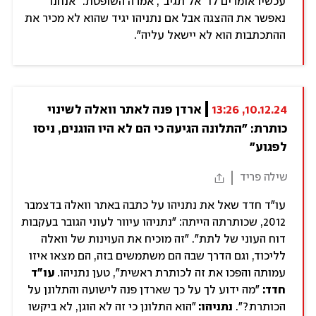
עכשיו אומרים לו "אל תגיב", אמרה השופטת: "אנחנו
נאפשר את ההצגה אבל אם נתניהו יגיד שהוא לא מכיר את
ההתכתבות הוא לא יישאל עליה".
10.12.24, 13:26
ארדן פנה לאתר וואלה לשינוי 
כותרת: "התלונה הגיעה כי הם לא היו הוגנים, ניסו 
לפגוע"
שילה פריד
עו"ד חדד שאל את נתניהו על כתבה באתר וואלה בדצמבר
2012, שכותרתה הייתה: "נתניהו עיוור לעוני הגובר בעקבות
דוח העוני של לתת". "זה מוכיח את העוינות של וואלה
לליכוד, וגם הדרך שבה הם משתמשים בזה, הם מצאו איזו
עמותה והפכו את זה לכותרת ראשית", טען נתניהו.
עו"ד
חדד:
"מה ידוע לך על כך שארדן פנה לישועה והתלונן על
הכותרת?".
נתניהו:
"הוא התלונן כי זה לא הוגן, לא ביקשו