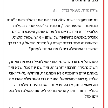
כלבים וחתולים
שילה פריד, נטעאל בנדל
נתניהו טען כי בשנת 2012 הכיר את אתר וואלה כאתר "זניח
מבחינת ההשפעה שלו", והסביר כי "לפני שהיה בבעלות
אלוביץ' הוא היה בידיים של עמוס שוקן, ומטבע הדברים
אוכלס באנשים בהשקפה של שוקן - איש שמאל קיצוני,
שלאחרונה אמר דברים קשים על מדינת ישראל עד כדי כך
שמשרדי הממשלה ביטלו את המינוי לעיתון".
כשנשאל אם הרגיש שינוי אחרי שאלוביץ' רכש את האתר,
השיב נתניהו: "הרבה יותר גרוע. היה שם ינון מגל, שלא היה
באותם ימים מתומכיי אלא ממתנגדיי, והוחלף על-ידי אבי
אלקלעי שהיה מהשמאל. היה את גדי טאוב שלא אהבו את
מה שהוא כותב, אז העיפו אותו. האדם היחיד שלא היה
בקליקה הזו הוחלף, או שיצא לפוליטיקה למפלגה של בנט
(ינון מגל).