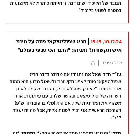
תגובה של הליכוד, שום דבר. זו הייתה כותרת לא מקצועית
במטרה לפגוע בליכוד".
10.12.24, 13:15
חריג שפוליטיקאי פונה על מינוי 
איש תקשורת? נתניהו: "הדבר הכי טבעי בעולם"
שילה פריד
עו"ד חדד שאל את נתניהו אם מדובר בדבר חריג
שפוליטיקאי פונה לאיש תקשורת ולשאול מדוע הוא ממנה
אדם מסוים. "לא רק שזה לא חריג, זה דבר שקיים לאורך
השדרה של פוליטקאים ובקשר שלהם עם עיתונות. ארדן
משקף את המדיניות שלי, אם היא (טלי בן עובדיה, ש"פ)
העורכת הראשית אני יכול לפנות אליה, אבל מה זה יעזור
לי?".
חדד:
"זה נובע מיחסי שוחד או משהו אחר?".
נתניהו:
"זה