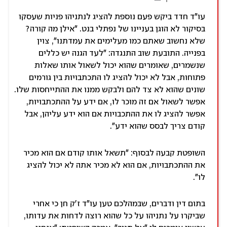
עו"ד חדד ביקש פעם נוספת להציג לנתניהו פניות שעסקו
בסיקור לא הוגן בעניינו של נפתלי בנט. "אילן מה קורה?
שלא נחשוב שאתם כמו מעלימים את עמדתנו", צוין
בפנייה. התובעת שוב התנגדה: "לעד הגנה יש כללים
שנשמרים, שאומרים שהוא יכול לשאול אותו שאלות
פתוחות, אבל לא יכול להציג לו התכתבויות בין גורמים
שונים שהוא לא צד להם ולבקש ממנו את ההתייחסות שלו.
אפשר לשאול אם זה מוכר לו, אם ידע על ההתכתבויות,
אפשר להציג לו את ההתכבויות אם הוא ידע עליהן, אבל
קודם צריך לבסס שהוא ידע".
השופטת קבעה לבסוף: "תשאל אותו קודם אם הוא מכיר
את ההתכתבויות, אם הוא לא מכיר אתה לא יכול להציג
לו".
בתום דין ודברים, שבמהלכם טען עו"ד ז'ק חן כי אחרי
שביקרו על נתניהו על כל שהוא רוצה לדחות את עדותו,