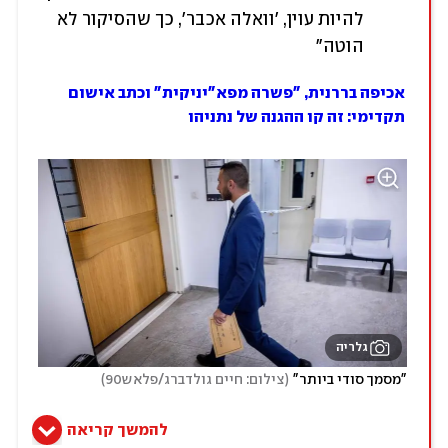
להיות עוין, 'וואלה אכבר', כך שהסיקור לא 
הוטה"
אכיפה בררנית, "פשרה מפא"יניקית" וכתב אישום
תקדימי: זה קו ההגנה של נתניהו
גלריה
)
(
"מסמך סודי ביותר"
צילום: חיים גולדברג/פלאש90
להמשך קריאה