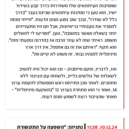
שמסיבות העיתונאים שלו משודרות כדרך קבע בשידור
ישיר, הוא טען כי מסיבות עיתונאים שכינס בעבר "בדרך
כלל לא שודרו", ובכך שוב נפגע מגוון הדעות. "הייתי מנסה
להסביר את טענותיי בריאיונות, אבל הם היו מתעניינים
יותר בשאלה מאשר בתשובה", טען. "הפריעו לי להשלים
משפט. ראיתי שזה לא עוזר הרבה אז בהדרגה נמנעתי מזה".
הוא תקף: "ראיתם את זה גם אתמול, אין דרך ארץ
מינימלית למנהיג נבחר. זה פשוט לא קיים פה".
ואז, לדבריו, הוקם פייסבוק - ובו הוא יכול היה להשיב
לשאלות של גולשים בלייב, ולשוחח עם הציבור ללא
מתווכים. לאחר מכן התייחס ראש הממשלה להקמת ערוץ
14, ואמר כי הוא מתחרה בערוץ 12 "בהשקעה מינימלית" -
מאחר שהציבור רוצה לשמוע מגוון דעות.
10.12.24, 11:38
נתניהו: "השפעה על התקשורת 