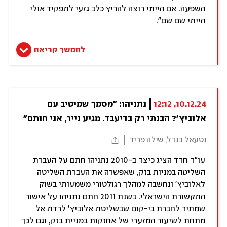
השפעה. אם הייתי רוצה להריץ כלב גזעי לתפקיד אולי
הייתי שם שם".
להמשך קריאה
10.12.24, 12:12
נתניהו: "מסמך שמיטיב עם 
אלוביץ'? הבנתי רק בדיעבד. מגיע נייר, אני חותם"
נטעאל בנדל, שילה פריד
עו"ד חדד הציג כיצד ב-2010 נתניהו חתם על העברת
השליטה במניות בזק, שאפשרה את העברת השליטה
לאלוביץ' ונחשבה למהלך רגולטורי משמעותי בשוק
התקשורת הישראלי. בשנת 2011 חתם נתניהו על אישור
שמתיר לחברת בי-קום שבשליטת אלוביץ' לרדת אל
מתחת לשיעור המזערי של אחזקות במניית בזק, וגם לכך