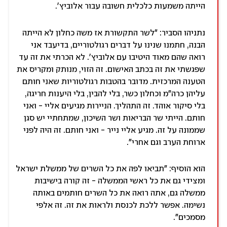
הייתה משמעות כלכלית חשובה עבור אלוביץ'.
נתניהו הסביר: "לשר התקשורת אז משה כחלון לא הייתה
הבנה, חתמנו שנינו על דברים רגולטוריים, בדיעבד אני
רואה שהם מאוד היטיבו עם אלוביץ'. לא הכרתי את זה עד
שפגשתי את זה בכתב האישום. זה הזוי, מנותק ומקריס את
הטענה המרכזית. מדובר בהטבות רגולטוריות שאני חותם
עליהן כרה"מ וכחלון כשר, בלי להבין, בלי היענות חריגה,
בלי סיקור אוהד. זה התהליך. הניירות מגיעים אליי - ואני
חותם. הייתי שר הבריאות ושר השיכון, שמתחתיי יש סגן
שממונה על זה. מגיע אליי נייר - ואני חותם. זה היה לפני
ארוחת הערב וגם אחרי".
הוא הוסיף: "תביאו לפה את כל השרים של ממשלת ישראל
ומצידי גם את כל ראשי הממשלה - זה קורה בישיבות
ממשלה גם, אתה רואה את כל השרים חותמים באותה
נשימה. אפשר ללכת לכנסת ולראות את זה. זה אלפי
מסמכים".