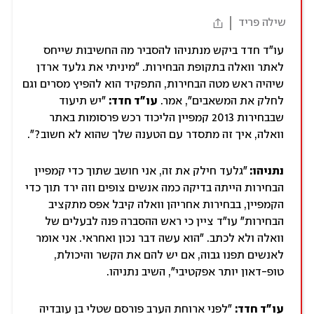
שילה פריד
עו"ד חדד ביקש מנתניהו להסביר מה החשיבות שייחס
לאתר וואלה בתקופת הבחירות. "מיניתי את גלעד ארדן
שיהיה ראש מטה הבחירות, התפקיד הוא להפיץ מסרים וגם
לחלק את המשאבים", אמר.
עו"ד חדד:
"יש תיעוד
שבבחירות 2013 קמפיין הליכוד רכש פרסומות באתר
וואלה, איך זה מתסדר עם הטענה שלך שהוא לא חשוב?".
נתניהו:
"גלעד חילק את זה, אני חושב שתוך כדי קמפיין
הבחירות הייתה בדיקה כמה אנשים צופים וזה ירד תוך כדי
הקמפיין, בבחירות אחריהן וואלה קיבל אפס מתקציב
הבחירות" עו"ד ציין כי ראש ההסברה פנה לבעלים של
וואלה ולא לכתב. "הוא עשה דבר נכון ואחראי. אני אומר
לאנשים תפנו גבוה, אם יש להם את הקשר והיכולת,
טופ-דאון יותר אפקטיבי", השיב נתניהו.
עו"ד חדד:
"לפני ארוחת הערב פורסם שטלי בן עובדיה