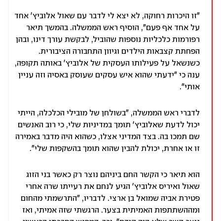
"זו היכרות רחוקה, לא יצא לי לדבר עם שאול אלוביץ' אחד
על אחד אף פעם", הוסיף ראש הממשלה. בהמשך תיאר
רפורמות כלכליות נוספות שהוביל, לבקשת עורך דינו, ובהן
הפחתת קצבאות הילדים וגיוון התחבורה הציבורית.
כשנשאל על פעילותו העסקית של אלוביץ' באותה תקופה,
ענה כי "ידעתי שהוא איש עסקים שעוסק באסיה וזה עניין
אותי".
לדברי ראש הממשלה, "בשולחן של מובילי הכלכלה, הייתי
יכול לדעת שאלוביץ' תומך במדיניות שלי, כי רוב האנשים
שם תמכו בה. בצד המדיני אצלו, כשהוא היה מדבר באמירה
זו או אחרת, יכולת להבין שהוא תומך בהשקפות שלי".
הוא תיאר כי הקשר החם ביניהם נוצר רק כאשר בני הזוג
שאול ואיריס אלוביץ' הגיע לנחם את רעייתו שרה אחרי
פטירת אביה שמואל בן ארצי. לדבריו, "התרשמתי מהחום
ומההשתתפות האמיתית בצער. הרגשתי שזה אמיתי, ואז