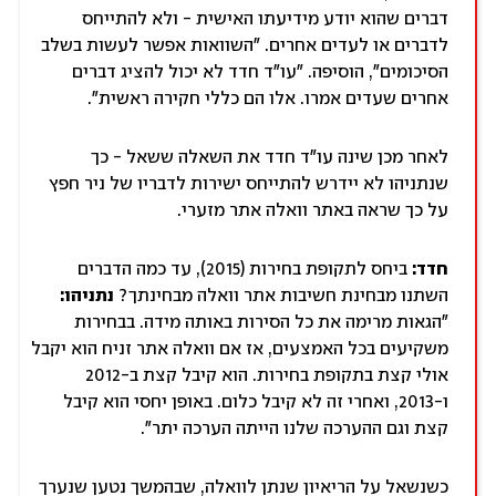
דברים שהוא יודע מידיעתו האישית - ולא להתייחס
לדברים או לעדים אחרים. "השוואות אפשר לעשות בשלב
הסיכומים", הוסיפה. "עו"ד חדד לא יכול להציג דברים
אחרים שעדים אמרו. אלו הם כללי חקירה ראשית".
לאחר מכן שינה עו"ד חדד את השאלה ששאל - כך
שנתניהו לא יידרש להתייחס ישירות לדבריו של ניר חפץ
על כך שראה באתר וואלה אתר מזערי.
חדד:
ביחס לתקופת בחירות (2015), עד כמה הדברים
השתנו מבחינת חשיבות אתר וואלה מבחינתך?
נתניהו:
"הגאות מרימה את כל הסירות באותה מידה. בבחירות
משקיעים בכל האמצעים, אז אם וואלה אתר זניח הוא יקבל
אולי קצת בתקופת בחירות. הוא קיבל קצת ב-2012
ו-2013, ואחרי זה לא קיבל כלום. באופן יחסי הוא קיבל
קצת וגם ההערכה שלנו הייתה הערכה יתר".
כשנשאל על הריאיון שנתן לוואלה, שבהמשך נטען שנערך