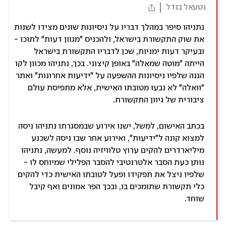
נטעאל בנדל
נתניהו סיפר במהלך דבריו על ניסיונות שונים מצידו לשנות
את שוק התקשורת בישראל, ולהכניס "מגוון דעות" לתוכו -
ובעיקר דעות ימניות, שכן לדבריו התקשורת בישראל
הייתה "מוטה שמאלה" באופן קיצוני. בכך, נתניהו מכוון לקו
הגנה שלפיו ניסיונות ההשפעה על "ידיעות אחרונות" ואתר
"וואלה" לא נבעו מטובתו האישית, אלא מתפיסת עולם
ציבורית של גיוון התקשורת.
בכתב האישום, למשל, ישנו אירוע שבמסגרתו נתניהו ניסה
למצוא קונה ל"ידיעות", ואירוע אחר שבו ניסה לשכנע
מיליארדרים להקים ערוץ טלוויזיה נוסף. למעשה, נתניהו
נותן כעת הסבר אלטרנטיבי להסבר הפלילי שמיוחס לו -
שלפיו ניצל את תפקידו ופעל לטובתו האישית כדי להקים
כלי תקשורת שתומכים בו, ובכך הפר אמונים ואף קיבל
שוחד.