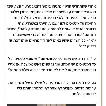
אחרי שהתחדש הדיון, נתניהו ביקש להציג סרטון קצר, שבו
הוא נראה חותם על מסמכים מבלי להתעמק בתוכן שלהם,
כדי לתמוך בטענותיו לגבי ההטבות עם אלוביץ'. "הייתה
חתימה על מסמכים לפני שבוע, הייתי במשרדי. צחי
ברוורמן הביא לו אותם לחתימה, ואני חותם עליהם", הסביר
נתניהו. "אמרתי אני רוצה לתעד את זה כדי שהשופטים
יראו - כל השרים שהיו באים לפה היו מראים אותו דבר. זה
בדיוק ככה".
עו"ד חדד ביקש ממנו לפרט.
נתניהו:
"יש קובץ טפסים, על
כל המסמכים יש גומיה. אני 13 שנים ראש ממשלה, אז אולי
היה מקרה אחד, אבל אני לא זוכר מקרה כזה שלא חתמתי".
בסרטון נראה צחי ברוורמן מניח על שולחנו של נתניהו את
ערימת הדפים, מעביר דף אחר דף ונתניהו חותם בלי
להסתכל על מה.