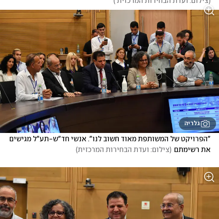
(
צילום: ועדת הבחירות המרכזית 
)
גלריה
"הפרויקט של המשותפת מאוד חשוב לנו". אנשי חד"ש-תע"ל מגישים 
את רשימתם
(
צילום: ועדת הבחירות המרכזית
)