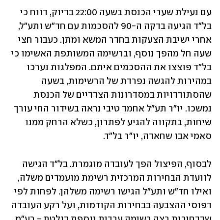
עם נעילת שערי הכנסת בשעה 22:00 בדיוק, דווח כי 
בל"ד הגיעה בדקה ה-90 להסכמות עם חד"ש ותע"ל, 
אחרי ישיבת הצעקות בחדר המשא ומתן. כעבור חצי 
שעה חל מהפך נוסף, וברשימה המשותפת האשימו כי 
בל"ד פוצצו את ההסכמים איתם. המפלגות נערכו 
במהירות להגשה נפרדת של הרשימות, בשעה 
שהסתודדויות במסדרונות הצדדיים של הכנסת 
נמשכו. יו"ר תע"ל אחמד טיבי נראה בשידור החי עורך 
שיחות, בתקווה להגיע לפתרון, כשלא הרחק ממנו 
סאמי אבו שחאדה, יו"ר בל"ד.
לבסוף, הפיצול הפך לעובדה מוגמרת. בל"ד הגישה 
לוועדת הבחירות המרכזית רשימת מועמדים משלה, 
ואילו חד"ש ותע"ל הגישו רשימה משלהן. לפחות לפי 
דפוסי ההצבעה בבחירות הקודמות, ועל רקע העובדה 
שבבחירות רצה רשימה ערבית נוספת בולטת - רע"מ 