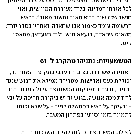
הערבית בישראל. המצע שלנו מבוסס על צדק ושיוויון 
לכל אזרחי המדינה. בל"ד מעוררת המון שיח, ואני 
חושב שזה שיח בריא מאוד וחשוב מאוד". בראש 
הרשימה עומד כאמור אבו שחאדה, ואחריו בסדר יורד: 
מטאנס שחאדה, דועאא חוש, וליד קאעדאן, מחאסן 
קיס.
המשמעויות: נתניהו מתקרב ל-61
האווירה ששוררת בציבור הערבי בתקופה האחרונה, 
וכוללת כעס ואדישות, מטרידה ממילא את הגוש שנגד 
נתניהו, וכעת התפרקות המשותפת עלולה מבחינתם 
להיות מכה אנושה. בגוש זה יש ביקורת חריפה על גנץ 
- ובעיקר על ראש הממשלה לפיד - על שלא נכנסו 
לתמונה בזמן וסייעו בפתרון המשבר.
לפילוג המשותפת יכולות להיות השלכות רבות, 