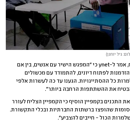
ום: גיל יוחנן
)
ד"ר מוחמד חלאיילה, מנהל קמפיין השטח, אמר ל-ynet כי "המפגש הישיר עם אנשים, בין אם 
בפעילות שטח ובין אם בביקורי בית, הוא הזדמנות לפתוח דיונים, להתמודד עם מכשולים 
להצבעה, ולהניע את האנשים להשתתף למרות כל ההסתייגויות. הגענו עד כה לעשרות אלפי 
להבטיח את ההשתתפות הרחבה ביותר".
איש התקשורת וואטן אל-קאסם שמנהל את התכנים בקמפיין הוסיף כי הקמפיין הצליח לעורר 
בעיקר צעירים אדישים בעזרת שירים ופרסומות שהופצו ברשתות החברתיות ובכלי התקשורת. 
למרות הכול - חייבים להצביע".