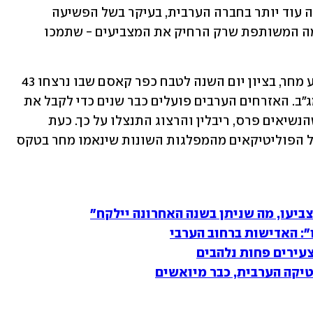
מערכת הבחירות המנומנמת הייתה רדומה עוד יותר בחברה הערבית, בעיקר בשל הפשיעה 
המשתוללת והפיצול המפתיע של הרשימה המשותפת שרק הרחיק את המצביעים - שתמכו 
אחד משיאי הבחירות בחברה הערבית יגיע מחר, בציון יום השנה לטבח כפר קאסם שבו נרצחו 43 
מתושבי העיר לפני 66 שנים בידי לוחמי מג"ב. האזרחים הערבים פועלים כבר שנים כדי לקבל את 
ההכרה הרשמית של המדינה בטבח, אף שהנשיאים פרס, ריבלין והרצוג התנצלו על כך. כעת 
ימתינו האזרחים הערבים למוצא פיהם של הפוליטיקאים מהמפלגות השונות שינאמו מחר בטקס 
ביעו, מה שניתן בשנה האחרונה יילקח"
": האדישות ברחוב הערבי
טיקה הערבית, כבר מיואשים