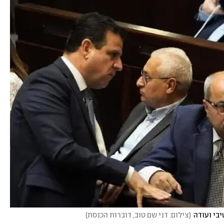
יבי ועודה
(
צילום: דני שם טוב, דוברות הכנסת
)