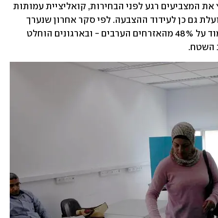
לצד המאמצים של הפוליטיקאים להמריץ את המצביעים רגע לפני הבחירות, קואליציית עמותות 
וארגוני חברה אזרחית בחברה הערבית פועלת גם כן לעידוד ההצבעה. לפי סקר אחרון שנערך 
עבור הפעילים, שיעור ההצבעה צפוי לעמוד על 48% מהאזרחים הערבים - ובארגונים הוחלט 
 השטח. 