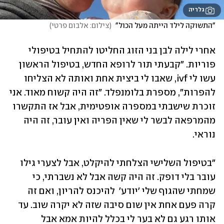
גלריה
"התשוקה לילד הייתה מעל הכול" 
(
צילום: אלבום פרטי
)
אחרי לילה לבן בני הזוג החליטו להתחיל בטיפולי 
פוריות. "קבעתי תור לרופא החדש, בטיפול הראשון 
עשו לי ivf, שאבו לי ביצית אחת ואותה לא הצליחו 
להפרות", מספרת בלומנפלד. "זה היה קשוח מאוד. אני 
זוכרת שישבתי במספרה אופטימית, אבל אז התקשרו 
מהמרפאה לבשר לי שאין הפריה ואין עובר, זה היה 
נוראי. 
"בטיפול השלישי הצלחתי להיקלט, אבל לצערי גילו 
עובר בלי דופק. זה היה קשה אבל לא נשברתי, כי 
שמחתי שהגוף שלי 'יודע'  להיכנס להריון, ואם זה 
קרה פעם אחת אין שום סיבה שזה לא יקרה שוב. עד 
אותו רגע גם לא בער לי בכלל להיות אמא אבל 