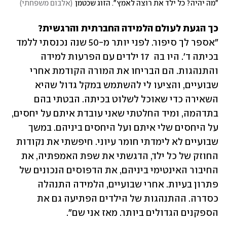
"מה יהיה? כל ילד את רוצה לאמץ". הזוג שכטמן
(
אלבום משפחתי
)
כך הגעת לעולם הלמידה החברתית והרגשית?
"אספר לך סיפור. לפני יותר מ-50 שנה נכנסתי ללמד 
בכיתה ד'. היו בה  17 ילדים עם הפרעות למידה 
והתנהגות. הם הבריחו את המורה הקודמת אחרי 
שבועיים, והציעו לי להשתמש במקל גדול שהיא 
השאירה כדי שאוכל לשלוט בכיתה. הבטתי בהם 
בתדהמה, ומיד החלטתי שאני עובדת איתם על יחסים, 
על היחסים שלי איתם ועל היחסים ביניהם. במשך 
שבועיים לא לימדתי חומר עיוני. חיפשתי את נקודות 
החוזק של כל ילד, הדגשתי את שפת האמפתיה, את 
החיבור האינטימי ביניהם, את הדפוסים הנכונים של 
פתרון בעיות. אחרי שבועיים, הלמידה התנהלה 
כסדרה. ההתנהגות של הילדים הפתיעה גם את 
הספקנים הגדולים ביותר. מאז אני שם". 