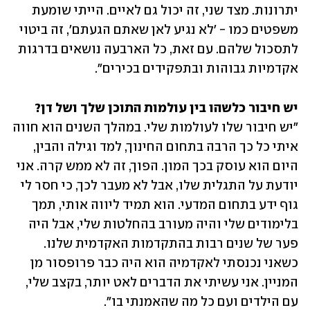
יתרונות. מצד שני, זה יכול גם לאיים. הייתי שומעת 
משפטים כמו - 'לא נגיע לאן שאתם הגעתם', זה ביטוי 
לתסכול שלהם. עם זאת, כל הארבעה נושאים בדרגות 
אקדמיות גבוהות ובתפקידים בכירים".
יש חיבור כלשהו בין עולמות התוכן שלך ושל דן? 

"יש חיבור שלו לעולמות שלי. במהלך השנים הוא חווה 
איתי כל כך הרבה בתחום החינוך, למד וגילה והבין, 
היום הוא עוסק בכך המון. הפוך, זה לא ממש קרה. אני 
יודעת על התגלית שלו, אבל לא מעבר לכך, כי חסר לי 
גוף ידע בתחום המדעי. הוא תמיד ליווה אותי, תמך 
בלימודים שלי והיה מעורב בהחלטות שלי, אבל היה 
פער של שנים רבות בהתקדמות האקדמית שלנו. 
כשאני נכנסתי לאקדמיה הוא היה כבר פרופסור מן 
המניין. אני עשיתי את הדברים לאט יותר, בקצב שלי, 
עם הילדים ועם כל מה שהאמנתי בו". 