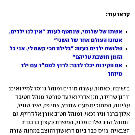
קראו עוד:
אשתו של שלומי, שנחטף לעזה: "אין לנו ילדים, 
אנחנו העולם אחד של השני"
שלושה ילדים בעזה: "בלילה הכי קשה לי, אני כל 
הזמן חושבת עליהם"
אם הקירות יכלו לדבר: לרוץ לממ"ד עם ילד 
מיוחד
בישיבה, כאמור, עשרה מורים ומנהל גויסו למילואים: 
יוחנן שריידר, חנן אדרי ואלעד פורטל מנהל חטיבה 
עליונה, המחנכים מעוז שוורץ, צחי פז, יאיר טוויל, 
אלון ברגר וניר זכאי, ומנהל חט"ב אורן אלקרייף. גם 
המנהל, הרב שלום מלול, המשרת כקצין ברבנות 
הצבאית, גויס כבר ביום הראשון והוצב במחנה שורה 