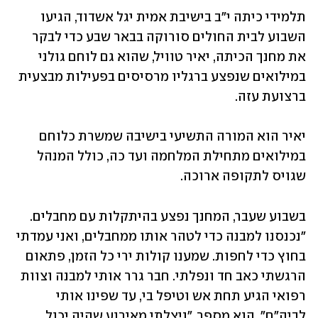
תלמידי כיתה י"ב בישיבת אמית יגל אשדוד, הגיעו 
השבוע לבית החולים סורוקה בבאר שבע כדי לבקר 
את מחנך הכיתה, יאיר טוויל, שהוא גם לוחם גולני 
במילואים שנפצע ברגליו מרסיסים בפעילות מבצעית 
ברצועת עזה. 
יאיר הוא המורה התשיעי בישיבה שמשרת כלוחם 
במילואים מתחילת המלחמה ועד כה, כולל המנהל 
שגויס לתקופה ארוכה. 
בשבוע שעבר, המחנך נפצע בהיתקלות עם מחבלים. 
"נכנסנו למבנה כדי לטהר אותו ממחבלים, ואני עמדתי 
בחוץ כדי לחפות. שמענו קולות ירי כל הזמן, פתאום 
הרגשתי כאב חד ונפלתי. חבר גרר אותי למבנה וצוות 
רפואי הגיע תחת אש וטיפל בי, עד שפינו אותי 
לביה"ח", הוא מספר. "ניצלתי מאירוע שהיה יכול 