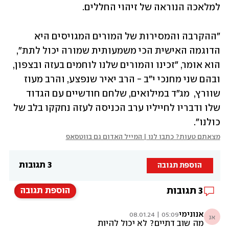
למלאכה הנוראה של זיהוי החללים.
"ההקרבה והמסירות של המורים המגויסים היא 
הדוגמה האישית הכי משמעותית שמורה יכול לתת", 
הוא אומר, "זכינו והמורים שלנו לוחמים בעזה ובצפון, 
ובהם שני מחנכי י"ב - הרב יאיר שנפצע, והרב מעוז 
שוורץ,  מג"ד במילואים, שלחם חודשיים עם הגדוד 
שלו ודבריו לחייליו ערב הכניסה לעזה נחקקו בלב של 
כולנו".
מצאתם טעות? כתבו לנו | המייל האדום גם בווטסאפ
3 תגובות
הוספת תגובה
3
תגובות
הוספת תגובה
אנונימי
05:09 | 08.01.24
אנ
מה שוב דתיים? לא יכול להיות