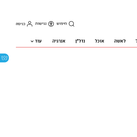
חיפוש
נגישות
כניסה
עוד
לאשה
אוכל
נדל"ן
אנרגיה