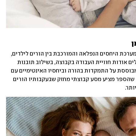
ן
בספרה הרביעי של פרופ' שטכמן מוצגת מערכת היחסים הנפלאה והמורכבת בין הורים לילדים, 
באמצעות מקבץ עדויות של הורים ומטפלים אודות חוויית העבודה בקבוצה, בשילוב תובנות 
מחקריות ומחקריות. גישתה של שכטמן מבוססת על התמקדות בהורה וביחסיו האינטימיים עם 
הילדים כבסיס לצמיחתם כבני אדם, בעוד שהספר מציע מסע קבוצתי מחזק שבעקבותיו הורים 
תר. 