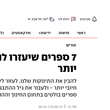
מבזקים
דווחו לנו
°
30
תל אביב
ראשי
חדשות
ידיעות+
פודקאסטים
כל
הורים
7 ספרים שיעזרו לנ
יותר
להבין את התינוקות שלנו, לעזור ל
חיובי יותר - ולעבור את גיל ההתב
ספרים בולטים בתחום החינוך וההור
|
מור בר
05.06.23 | 06:25