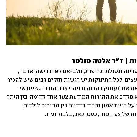
ות | ד"ר אלטה סולטר
לא מספיק להעניק לתינוקות שלנו לידה עדינה ונטולת תרופות, חלב-אם לפי דרישה, אהבה, 
חיבוקים וליטופים. הם זקוקים לנו גם כיועצים. לכל התינוקות יש רגשות חזקים רבים שיש להכיר 
ולאפשר להם להביע אותם. הספר (בהוצאת אגם) עוסק בהבנה ובזיהוי צרכיהם הרגשיים של 
תינוקות מלידה ועד גיל שנתיים וחצי. הוא מקדם את ההורות המודעת צעד אחד קדימה, בין היתר 
באמצעות הצגת גישה מעשית, המבוססת על בניית אמון וכבוד הדדיים בין ההורים לילדים, 
של צער, פחד, כעס, כאב, בלבול ועוד.