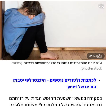
גלריה
30.4 אחוז מהתלמידים דיווחו כי סבלו מתחושות בדידות
(
צילום: 
)
Shutterstock
לכתבות ולטורים נוספים - היכנסו לפייסבוק 
הורים של ynet
בסקירה בנושא "השפעת החופש הגדול על רווחתם 
ובריאותם הנפשית של התלמידים", מציינת סלע כי 