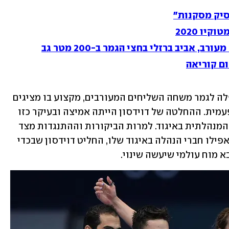
הסיק מסקנות"
יו 2020
ם קוריאה
נקודת השיא הגדולה ביותר הייתה ההעפלה לגמר משחה השליחים המעורבים, מקצוע בו מציגים 
הישראלים בעיקר עומק ולא הבלחה חד פעמית. ההחלטה של דוידסון הייתה אמיצה ובעיקר כזו 
שיצרה מהפכה ברמה המקצועית ואפילו המנהלתית באיגוד. למרות הביקורות וההתנגדות מצד 
האגודות השונות, המאמנים הישראלים ואפילו חברי הנהלה באיגוד שלו, החליט דוידסון שבכדי 
 מוח עולמי שיעשה שינוי. 