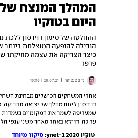
המהלך המנצח של א
היום בטוקיו
ההחלטה של סימון דוידסון ללכת נג
הובילה להופעה המוצלחת ביותר של
פרפר
|
נדב צנציפר
29.07.21 | 15:06
עד כה, דווקא באחד מאחד משני ענפי הלי
טוקיו 2020 ב-ynet: 
סיקור מיוחד