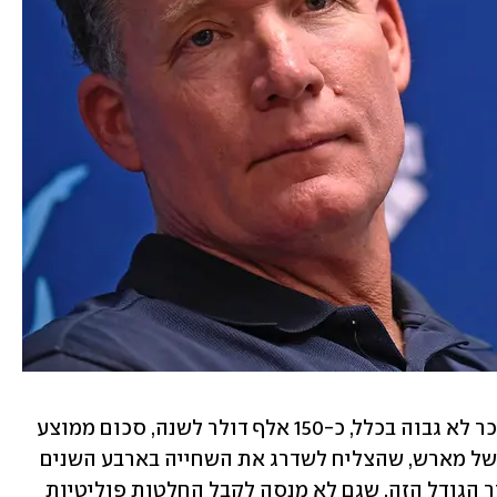
יחסית למאמן בסדר גודל הזה, מדובר בשכר לא גבוה בכלל, כ-150 אלף דולר לשנה, סכום ממוצע 
של מאמן בליגת הכדורגל. מעבר ליכולות של מארש, שהצליח לשדרג את השחייה בארבע השנים 
האחרונות, צירופו של מנהל מקצועי בסדר הגודל הזה, שגם לא מנסה לקבל החלטות פוליטיות 