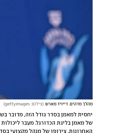
מהלך מדהים. דייויד מארש
(
צילום: gettyimages
)