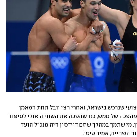
דוידסון החליט שעם כל הכבוד לידע המקצועי שנרכש בישראל, ואחרי חצי יובל תחת המאמן 
ליאוניד קאופמן, הגיע הזמן לשינוי שיצר מהפכה של ממש, כזו שהפכה את השחייה אולי לסיפור 
ההצלחה הגדול ביותר של השבוע הראשון. מי שתמך במהלך שיזם דוידסון היה מנכ"ל הועד 
וד השחייה, אמיר טיטו. 