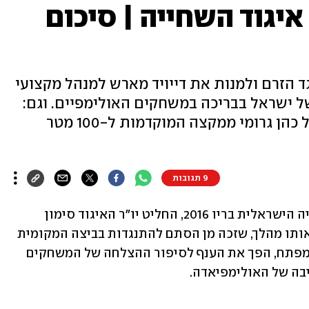
יגוד השחייה | סיכום
ד הזרם ולמנות את דייויד מארש למנהל מקצועי
 ישראל בבריכה במשחקים האולימפיים. וגם:
כיצד הצדיקה את עצמה מחיקתו של כהן גרומי ממקצה המוקדמות ל-100 מטר
9 תגובות
אחרי המשחקים הכושלים מבחינת השחייה הישראלית בריו 2016, החליט יו"ר האיגוד סימון 
דוידסון ליזום מהלך של יציאה מהבועה. אותו מהלך, שזכה מן הסתם להתנגדות בביצה המקומית 
שמעדיפה לשמר את המקומיים בעמדות מפתח, הפך את הענף לסיפור ההצלחה של המשחקים 
בה של האולימפיאדה. 