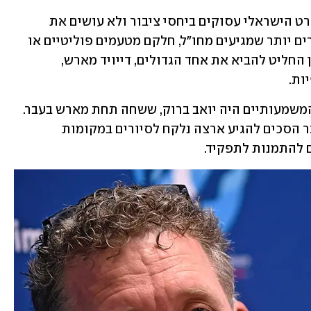
בזמן שיושבי ראש באיגודים אחרים בספורט הישראלי עסוקים ביחסי ציבור ולא עושים את 
פריצת הדרך בפנייה למוחות ספורט בכירים יותר שמגיעים מחו"ל, חלקם מטעמים פוליטיים או 
חוסר נוחות מול מאמנים ותיקים, דוידסון החליט להביא את אחד הגדולים, דייויד מארש, 
החיזור היה ארוך מאוד ואחד המשדכים המשמעותיים היה יואב ברוק, ששחה תחת מארש בעבר. 
המאמן האמריקני התאהב בישראל. כשכבר הסכים להגיע ארצה נלקח לסיורים במקומות 
 להתמנות לתפקיד. 