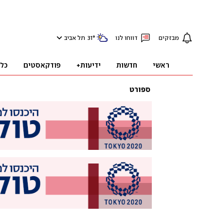
מבזקים
דווחו לנו
°
31
תל אביב
ראשי
חדשות
ידיעות+
פודקאסטים
כל
ספורט