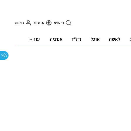
חיפוש
נגישות
כניסה
עוד
לאשה
אוכל
נדל"ן
אנרגיה