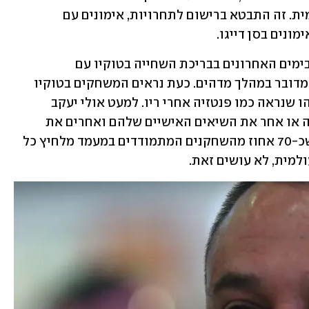
באיגודים, עזר גם להתחבר לצמרת העולמית. זה התבטא ברישום לתחרויות, אימונים עם 
ונים בסן דייגו. 
כשמאמן בסדר הגודל של מארש מתהלך בימים האחרונים בבריכת השחייה בטוקיו עם 
אקרדיטציה ישראלית והופך לפנים שלה מדובר במהלך מדהים. כעת נראים המשחקים בטוקיו 
כמצליחים ביותר של ישראל בבריכה, משהו שנראה כמו פנטזיה אחרי ריו. למעט אולי יעקב 
טומרקין, כל השחיינים שיפרו במשחה כזה או אחר את השיאים האישיים שלהם ואחרים את 
השיא הלאומי. הנתונים מצביעים על כך שכ-70 אחוז מהשחקנים המתמודדים במעמד מלחיץ כל 
למית, לא עושים זאת. 