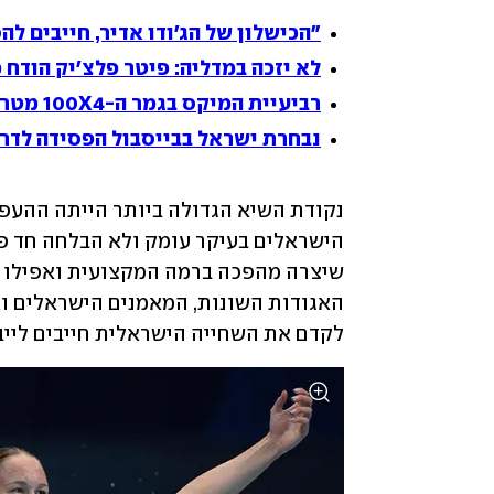
"הכישלון של הג'ודו אדיר, חייבים ל
לא יזכה במדליה: פיטר פלצ'יק הודח מטוק
רביעיית המיקס בגמר ה-100X4 מטר מעורב, אביב ברזלי בחצי הגמר ב-200 מטר גב
נבחרת ישראל בבייסבול הפסידה לדרו
לקדם את השחייה הישראלית חייבים לייבא