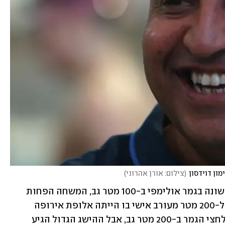
ון דוידסון
(
צילום: אורן אהרוני
)
אנסטסיה גורבנקו הפכה לישראלית הראשונה בגמר אולימפי ב-100 מטר גב, המשחה הפחות 
חזק שלה, וגם עלתה לחצי הגמר במשחה ל-200 מטר מעורב אישי בו הייתה אלופת אירופה 
והחמיצה עלייה לגמר. אביב ברזלי עלתה לחצי הגמר ב-200 מטר גב, אבל ההישג הגדול הגיע 