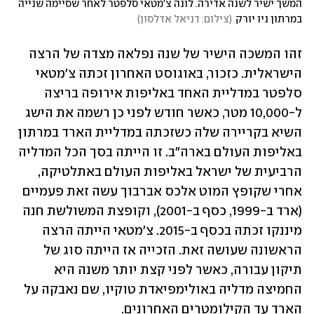
המשך ישיר לשנה אדירה. לונה צ'מטאי סלפטר לאחר שסיימה שנייה 
במרתון ניו יורק
(
צילום: דניאל אדלסון
)
זהו המשכה הישיר של שנה נפלאה מצדה של הרצה 
הישראלית. כזכור, באוגוסט האחרון זכתה צ'מטאי 
סלפטר במדליית האחד באליפות אירופה בריצה 
ל-10,000 מטר, כאשר חודש לפני כן רשמה את הישג 
השיא בקריירה שלה כשזכתה במדליית הארד במרתון 
באליפות העולם בארה"ב. זו הייתה בסך הכל המדליה 
הרביעית של ישראל באליפות העולם באתלטיקה, 
אחרי שקופץ המוט אלכס אברבוך עשה זאת פעמיים 
(ארד ב-1999, כסף ב-2001), וקופצת המשולשת חנה 
מיננקו זכתה בכסף ב-2015. צ'מטאי הייתה הרצה 
הראשונה שעושה זאת. הזכייה אז הייתה סוג של 
תיקון עבורה, כאשר לפני קצת יותר משנה היא 
החמיצה מדליה באולימפיאדת טוקיו, שם נאבקה על 
הארד עד הקילומטרים האחרונים. 