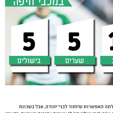
כאשר שועה הכריז שלא יישאר בחיפה, עלתה האפשרות שיחזור לבני־יהודה, אבל בשכונת 