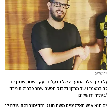
ירושלים
)
שועה הגיע למכבי חיפה לפני עונה וחצי על תקן הילד המועדף של הבעלים יעקב שחר, שנתן לו 
קרדיט כמעט בלתי מוגבל גם כשהוא כירסם במעמדו של מרקו בלבול. הפעם שחר כבר זז הצידה 
ית"ר ירושלים.  
מי שהחליט לשים עליו עכשיו את הז'יטונים הוא איש האקזיטים משה חוגג, וההימור הזה עולה לו 