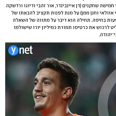
לא מעט כסף. הוא שיחרר באופן חד־צדדי חמישה שחקנים (דן איינבינדר, אור זהבי ודיוגו ורדשקה 
שעדיין לא הסדירו את עזיבתם, וכן שלומי אזולאי וחנן ממן) על מנת לפנות תקציב להבאתו של 
שחקן שכבש חמישה שערי ליגה ב־37 הופעות בחיפה. תחילה הוא דיבר על מתווה של השאלה 
ורכישה עתידית, אבל בסופו של דבר החליט לרכוש את כרטיסו תמורת כמיליון יורו שישולמו 