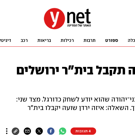
לה
ספורט
תרבות
רכילות
בריאות
רכב
דיגיטל
ה תקבל בית"ר ירושלים
י־יהודה שהוא יודע לשחק כדורגל. מצד שני:
. השאלה: איזה ירדן שועה יקבלו בית"ר
4 תגובות