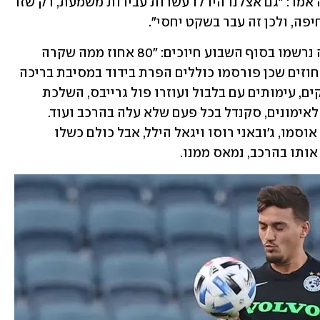
התקווה מיהרו לפסול זאת. גורם בקבוצה אמר: "גם אצלנו היו לו עשרות עבירות משמעת, רק שזו 
פה, ולכן זה עבר בשקט יחסי". 
גם במחנה האימון של מכבי חיפה בסרביה נרשמו בסוף השבוע חיוכים: "80 אחוז ממה שקרה 
אצלנו עם שועה לא פורסם בכלל". 20 האחוזים שכן פורסמו כוללים הפרת בידוד במסיבת בריכה 
בקיסריה, יציאה לבילוי לפני אחד המשחקים, עימותים עם בלבול ועוזרו פול גרייבס, השלכת 
חפצים בחדר ההלבשה, איחורים תכופים לאימונים, סקנדל בכל פעם שלא עלה בהרכב ועוד. 
בקבוצה מינו לו מטפלים אישיים כמו רפי אוסמו, ג'ובאני רוסו ויגאל הילל, אבל כולם כשלו 
ותו בהרכב, נמאס ממנו.