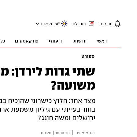
מבזקים
דווחו לנו
°
31
תל אביב
ראשי
חדשות
ידיעות+
פודקאסטים
כלכ
ספורט
שתי גדות לירדן: מ
משועה?
מצד אחד: חלוץ כישרוני שהוכיח בבנ
בחור בעייתי עם גיליון משמעת ארוך
ירושלים ומשה חוגג?
|
נדב צנציפר
18.10.20 | 08:20