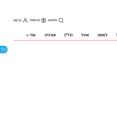
חיפוש
נגישות
כניסה
עוד
לאשה
אוכל
נדל"ן
אנרגיה