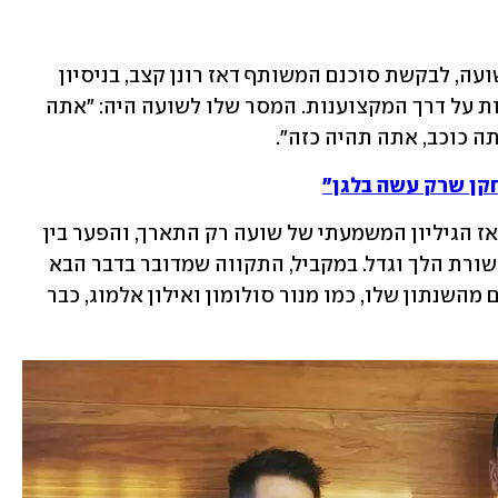
בדיוק לפני שנה נפגש ערן זהבי עם ירדן שועה, לבקשת סוכנם המשותף דאז רונן קצב, בניסיון 
להשפיע על הכוכב הצעיר בהתהוות לעלות על דרך המקצוענות. המסר שלו לשועה היה: "אתה 
ה כוכב, אתה תהיה כזה".
חקן שרק עשה בלגן"
קשה להגיד שהשיחה הזאת הועילה, כי מאז הגיליון המשמעתי של שועה רק התארך, והפער בין 
התפוקה שלו במגרש לרמת הסיקור בתקשורת הלך וגדל. במקביל, התקווה שמדובר בדבר הבא 
בכדורגל הישראלי נמוגה, בטח כששחקנים מהשנתון שלו, כמו מנור סולומון ואילון אלמוג, כבר 