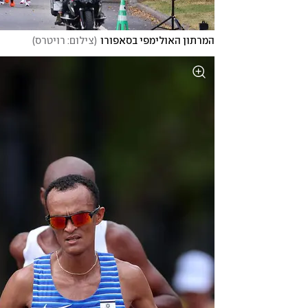
המרתון האולימפי בסאפורו
(
צילום: רויטרס
)