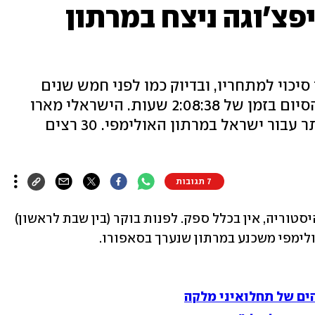
יפצ'וגה ניצח במרתון
בן ה-36 לא השאיר סיכוי למתחריו, ובדיוק כמו לפני חמש שנים
בריו זכה בזהב אחרי שחצה את קו הסיום בזמן של 2:08:38 שעות. הישראלי מארו
טפרי סיים במקום ה-13, הגבוה ביותר עבור ישראל במרתון האולימפי. 30 רצים
7 תגובות
אליוד קיפצ'וגה הוא רץ המרתון הטוב בהיסטוריה, אין בכלל ספק. לפנות בוקר (בין שבת לראשון) 
ולימפי משכנע במרתון שנערך בסאפורו.
ים של תחלואיני מלקה