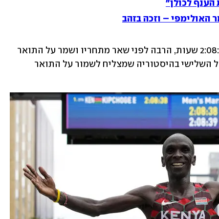
הענף לכולן"
 האולימפי – וזכה בזהב
הקנייתי (36) חצה את קו הסיום לאחר 2:08:38 שעות, הרבה לפני שאר מתחריו ושמר על התואר 
בו זכה לפני חמש שנים בריו. הוא בסך הכל השלישי בהיסטוריה שמצליח לשמור על התואר 