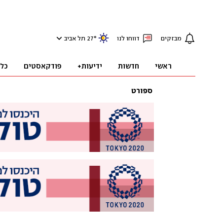
מבזקים
דווחו לנו
°
27
תל אביב
ראשי
חדשות
ידיעות+
פודקאסטים
כל
ספורט