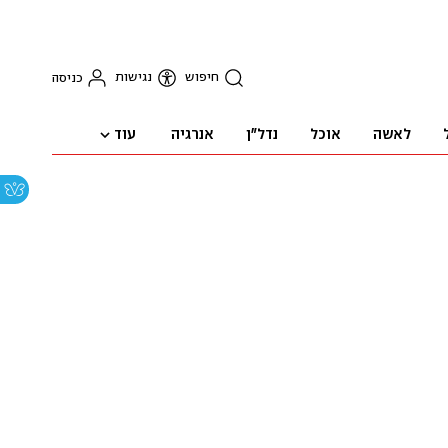
חיפוש
נגישות
כניסה
עוד
לאשה
אוכל
נדל"ן
אנרגיה