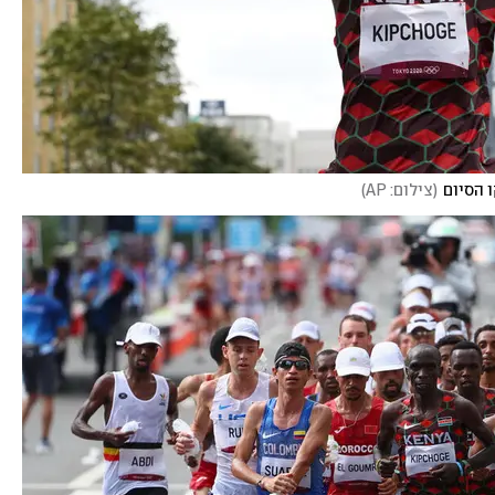
 הסיום
(
צילום: AP
)