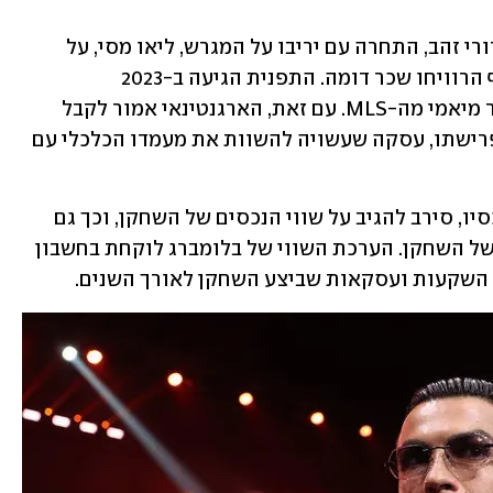
במשך זמן רב, רונאלדו, שזכה בחמישה כדורי זהב, התחרה עם יריבו על המגרש, ליאו מסי, על 
תואר השחקן הגדול ביותר, כשהשניים אף הרוויחו שכר דומה. התפנית הגיעה ב-2023 
כשהפורטוגלי עבר לסעודיה ומסי לאינטר מיאמי מה-MLS. עם זאת, הארגנטינאי אמור לקבל 
חלק בבעלות במועדון האמריקאי לאחר פרישתו, עסקה שעשויה להשוות את מעמדו הכלכלי עם 
מיגל מרקס, שעוזר לרונאלדו לנהל את נכסיו, סירב להגיב על שווי הנכסים של השחקן, וכך גם 
אחד מסוכנויות יחסי הציבור החיצוניות של השחקן. הערכת השווי של בלומברג לוקחת בחשבון 
ם השקעות ועסקאות שביצע השחקן לאורך השנים.