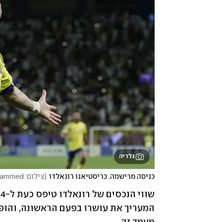
גלריה
כניסה מרישמה. כריסטיאנו רונאלדו
(
צילום: REUTERS/Hamad I Mohammed