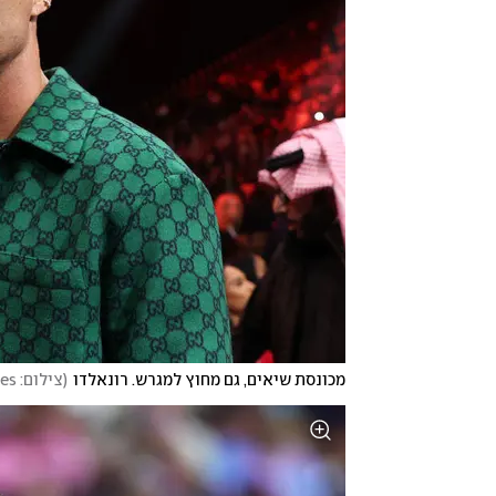
מכונסת שיאים, גם מחוץ למגרש. רונאלדו
(
צילום: Richard Pelham/Getty Images