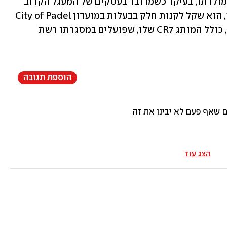
עוד צוין כי רונאלדו משקיע בעיקר בארץ מולדתו, בעיקר כשמדובר בעסקים של המעגל הקרוב 
אליו, וכי הוא גם "מעריך אמנות". לדוגמה, הוא שקל לקנות חלק בבעלות במועדון City of Padel 
בליסבון. רונאלדו גם מחזיק מגוון עסקים, כולל המותג CR7 שלו, שפועלים במסגרתו רשת 
הוספת תגובה
זה
הצג עוד