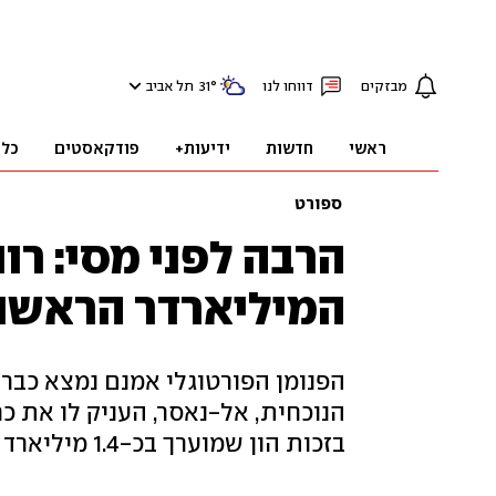
מבזקים
דווחו לנו
°
31
תל אביב
ראשי
חדשות
ידיעות+
פודקאסטים
כלכ
ספורט
הרבה לפני מסי: רו
המיליארדר הראשו
הפנומן הפורטוגלי אמנם נמצא כבר 
הנוכחית, אל-נאסר, העניק לו את כ
בזכות הון שמוערך בכ-1.4 מיליארד דולר