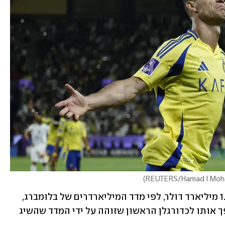
)
שווי הנכסים של רונאלדו טיפס כעת ל-1.4 מיליארד דולר, לפי מדד המיליארדרים של בלומברג, 
המעריך את עושרו בפעם הראשונה, והופך אותו לכדורגלן הראשון שזוהה על ידי המדד שהשיג 