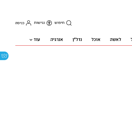
חיפוש
נגישות
כניסה
עוד
לאשה
אוכל
נדל"ן
אנרגיה