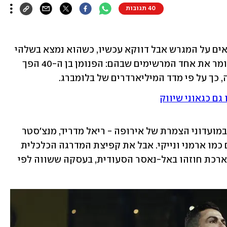
40 תגובות
כריסטיאנו רונאלדו כבר שבר לא מעט שיאים על המגרש אבל דווקא עכשיו, כשהוא נמצא בשלהי 
הקריירה שלו, הוא רושם שיא נוסף ויש לומר את אחד המרשימים שבהם: הפנומן בן ה-40 הפך 
 כך על פי מדד המיליארדרים של בלומברג. 
גם כגאוני שיווק
במהלך יותר משני עשורים כיכב רונאלדו במועדוני הצמרת של אירופה - ריאל מדריד, מנצ'סטר 
יונייטד ויובנטוס, והפך לפנים של מותגים כמו ארמני ונייקי. אבל את קפיצת המדרגה הכלכלית 
המרשימה הוא עשה דווקא כשחתם על הארכת חוזהו באל-נאסר הסעודית, בעסקה ששווה לפי 