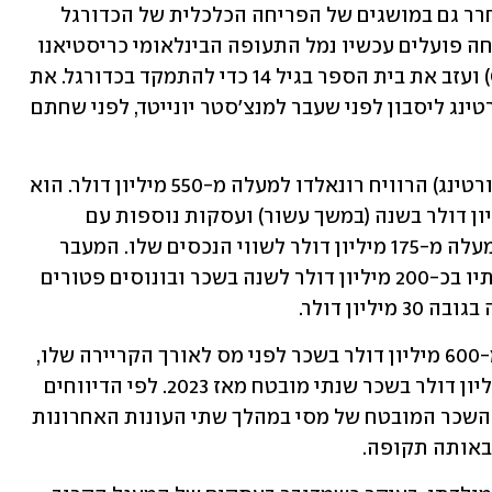
השגשוג הכלכלי של רונאלדו נחשב למסחרר גם במושגים של הפריחה הכלכלית של הכדורגל 
העולמי. הוא גדל בעוני באי מדיירה (בשטחה פועלים עכשיו נמל התעופה הבינלאומי כריסטיאנו 
רונאלדו, מוזיאון CR7, ומלון פסטנה CR7) ועזב את בית הספר בגיל 14 כדי להתמקד בכדורגל. את 
הפריצה המקצועית שלו הוא עשה בספורטינג ליסבון לפני שעבר למנצ'סטר יונייטד, לפני שחתם 
בין 2002 (אז חתם על חוזה מקצועני בספורטינג) הרוויח רונאלדו למעלה מ-550 מיליון דולר. הוא 
גם חתם על עסקת נייקי תמורת כ-18 מיליון דולר בשנה (במשך עשור) ועסקות נוספות עם 
מותגים כמו ארמני וקסטרול, שהוסיפו למעלה מ-175 מיליון דולר לשווי הנכסים שלו. המעבר 
שלו ב-2023 לאל-נאסר העלה את הכנסותיו בכ-200 מיליון דולר לשנה בשכר ובונוסים פטורים 
יון דולר.
רק לשם ההשוואה, מסי הרוויח למעלה מ-600 מיליון דולר בשכר לפני מס לאורך הקריירה שלו, 
לפי מדד העושר של בלומברג, כולל 20 מיליון דולר בשכר שנתי מובטח מאז 2023. לפי הדיווחים 
יש לו גם עסקת חלוקת הכנסות עם אפל. השכר המובטח של מסי במהלך שתי העונות האחרונות 
באותה תקופה. 