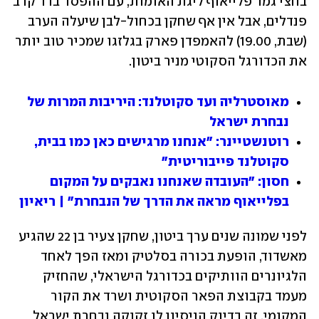
בחצי גמר פלייאוף ליגת האומות, עם ההפסד בדו־קרב 
פנדלים, אבל אין אף שחקן בכחול-לבן שיעלה הערב 
(שבת, 19.00) להאמפדן פארק בגלזגו שמכיר טוב יותר 
את הכדורגל הסקוטי מניר ביטון.
מאוסטרליה ועד סקוטלנד: היריבות המרות של 
נבחרת ישראל
רוטנשטיינר: "אנחנו מרגישים כאן כמו בבית, 
סקוטלנד פייבוריטית"
חסון: "העובדה שאנחנו נאבקים על המקום 
בפלייאוף מראה את הדרך של הנבחרת" | ריאיון
לפני שמונה שנים ערך ביטון, שחקן צעיר בן 22 שהגיע 
מאשדוד, הופעת בכורה בסלטיק ומאז הפך לאחד 
הלגיונרים הוותיקים בכדורגל הישראלי, שהחזיק 
מעמד בקבוצת הפאר הסקוטית ושרד את הקור 
המקומי. זה בדיוק הניסיון לו זקוקה נבחרת ישראל 