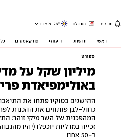
מבזקים
דווחו לנו
°
28
תל אביב
ראשי
חדשות
ידיעות+
פודקאסטים
כלכ
ספורט
מיליון שקל על מדל
באולימפיאדת פריז
ההישגים בטוקיו פתחו את התיאבו
זכייה במדליות יוכפלו (יהיו מהגבו
ב-50 אחוז