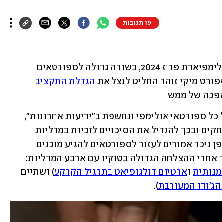
19 תגובות
פחות מ-500 ימים לטקס הפתיחה של אולימפיאדת פריז 2024, בשורה גדולה לספורטאים 
ורט מיקי זוהר החליט לנצל את 
הגדלת התקציב 
הפכה של ממש.
המטרה של התוכנית, שכאמור תשפיע על כל ספורטאי אולימפי ונחשפת ב"ידיעות אחרונות", 
היא לשדרג משמעותית את ההכנות למשחקים ובכך להגדיל את הסיכויים לזכיות במדליות 
כחול-לבן. התקצוב והתגמול שצמחו באופן ניכר אמורים לעזור לספורטאים להגיע מוכנים 
ונחושים יותר לרגע האמת שלהם, במיוחד אחרי ההצלחה הגדולה בטוקיו עם ארבע המדליות: 
מנותית
 ו
ארטיום דולגופיאט בתרגיל הקרקע
) ושתיים 
הג'ודו המעורבת
).