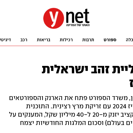
לה
ספורט
תרבות
רכילות
בריאות
רכב
דיגיטל
יית זהב ישראלית
ן, משרד הספורט פתח את הארנק והספורטאים
כחול-לבן פותחים את ההכנות לפריז 2024 עם זריקת מרץ רצינית. התוכנית
המהפכנית של השר מיקי זוהר: התקציב יזנק מ-20 ל-40 מיליון שקל, המענקים על
הים בעולם) וסכום המלגות החודשיות יצמח