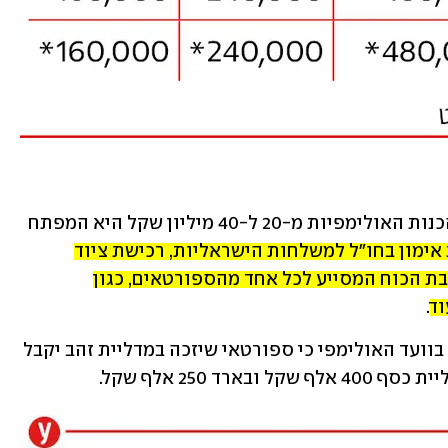
ההחלטה של זוהר להכפיל את תקציב ההכנות האולימפיות מ-20 ל-40 מיליון שקל היא המפתח 
המשמעות היא עוד מחנות אימון בחו"ל למשלחות הישראליות, רכישת ציוד 
מתקדם, גיוס נרחב של צוותי אימון והרחבת הכוח המסייע לכל אחד מהספורטאים, כגון 
וד
.
כזכור, לקראת המשחקים בטוקיו החליטו בוועד האולימפי כי ספורטאי שיזכה במדליית זהב יקבל 
 250 אלף שקל. 