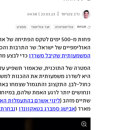
|
נדב צנציפר
23.03.23 | 04:58
תגיות
אולימפיאדה
ועד אולימפי
ספורט
האולימפיים של ישראל: שר התרבות והספ
המשמעותית שקיבל משרדו
 כדי לבצע מ
שתיים מזהב (
לינוי אשרם בהתעמלות הא
מארד (
אבישג סמברג בטאקוונדו
 ו
נבחרת 