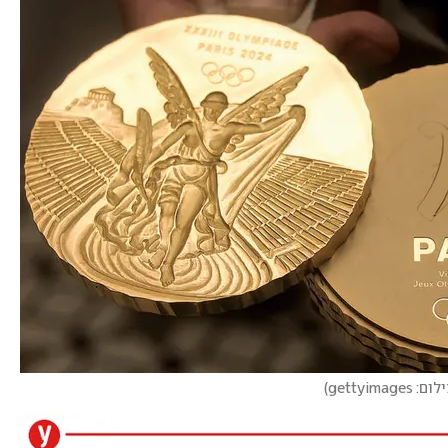
ום: gettyimages
)