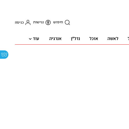
חיפוש
נגישות
כניסה
עוד
לאשה
אוכל
נדל"ן
אנרגיה