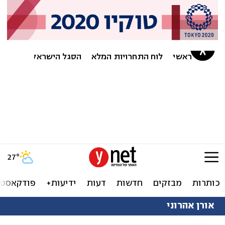
27
°
כותרות
מבזקים
חדשות
דעות
ידיעות+
פודקאסטי
אורן אהרוני