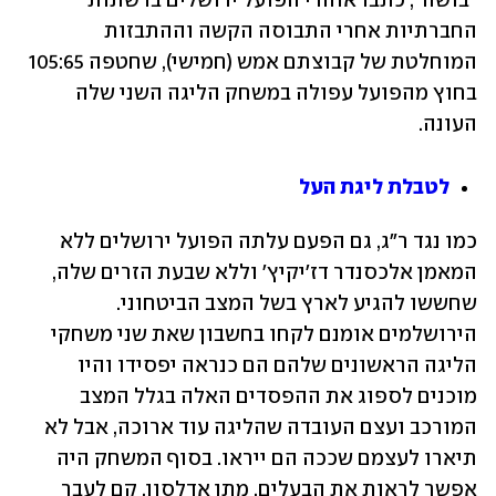
"בושה", כתבו אוהדי הפועל ירושלים ברשתות 
החברתיות אחרי התבוסה הקשה וההתבזות 
המוחלטת של קבוצתם אמש (חמישי), שחטפה 105:65 
בחוץ מהפועל עפולה במשחק הליגה השני שלה 
העונה.
לטבלת ליגת העל
כמו נגד ר"ג, גם הפעם עלתה הפועל ירושלים ללא 
המאמן אלכסנדר דז'יקיץ' וללא שבעת הזרים שלה, 
שחששו להגיע לארץ בשל המצב הביטחוני. 
הירושלמים אומנם לקחו בחשבון שאת שני משחקי 
הליגה הראשונים שלהם הם כנראה יפסידו והיו 
מוכנים לספוג את ההפסדים האלה בגלל המצב 
המורכב ועצם העובדה שהליגה עוד ארוכה, אבל לא 
תיארו לעצמם שככה הם ייראו. בסוף המשחק היה 
אפשר לראות את הבעלים, מתן אדלסון, קם לעבר 