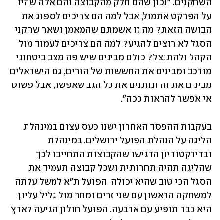
השחקנים. "נכון שהם חלק מהקבוצה והם אלה שהיו 
על הפרקט אתמול, אבל למה הם צריכים לספוג את 
הבושה הזאת? מה זו אשמתם שהמאמן ושאר שחקני 
הסגל לא רוצים להגיע? למה הם צריכים לעמוד מול 
הקהל ולהתנצל? כולם מבינים שיש פה מצב ביטחוני 
מורכב ומבינים את החששות של הזרים, גם הישראלים 
מבינים את זה ונותנים את כל הגב שאפשר, אבל פשוט 
אי אפשר להראות ככה".
בעקבות ההפסד האחרון ישנו כעס עצום במינהלת 
הליגה על הנהלת הפועל ירושלים. במינהלת 
ובדירקטוריון הדגישו שהקבוצות התחייבו לכך 
שהליגה תהיה תחרותית ושכל קבוצה תעמיד את 
הסגל הכי טוב שהיא יכולה. הפועל ת"א למשל עלתה 
למשחקה הראשון עם שני זרים ומחר מול גליל עליון 
היא כבר תופיע עם ארבעה. הפועל חולון הגיעה לארץ 